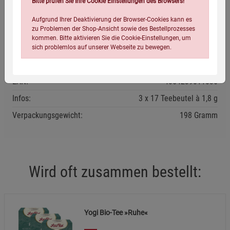
Bitte prüfen Sie Ihre Cookie Einstellungen des Browsers!
Kühl und trocken lagern.
Aufgrund Ihrer Deaktivierung der Browser-Cookies kann es
Mindestens haltbar bis: siehe Verpackung.
zu Problemen der Shop-Ansicht sowie des Bestellprozesses
kommen. Bitte aktivieren Sie die Cookie-Einstellungen, um
sich problemlos auf unserer Webseite zu bewegen.
Eigenschaften
EAN:
4054239011036
Infos:
3 x 17 Teebeutel à 1,8 g
Verpackungsgewicht:
198 Gramm
Einstellungen speichern für die Gruppe
Einstellungen speichern für die Gruppe
Wird oft zusammen bestellt:
Einstellungen speichern für die Gruppe
Zurück
Einwilligung nicht erteilen
Notwendige Cookies (5)
Yogi Bio-Tee »Ruhe«
Beschreibung Notwendige Cookies