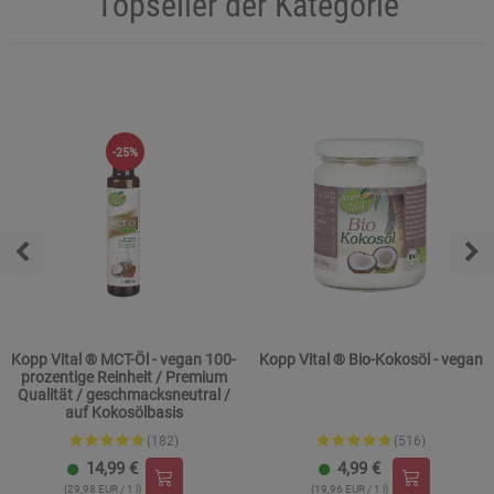
Topseller der Kategorie
-25%
Kopp Vital ® MCT-Öl - vegan 100-
Kopp Vital ® Bio-Kokosöl - vegan
prozentige Reinheit / Premium
Qualität / geschmacksneutral /
auf Kokosölbasis
(182)
(516)
14,99
€
4,99
€
(29,98 EUR / 1 l)
(19,96 EUR / 1 l)