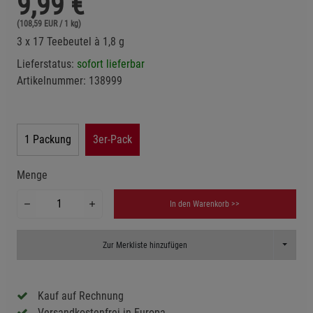
9,99
€
(108,59 EUR / 1 kg)
3 x 17 Teebeutel à 1,8 g
Lieferstatus:
sofort lieferbar
Artikelnummer:
138999
1 Packung
3er-Pack
Menge
In den Warenkorb >>
Toggle D
Zur Merkliste hinzufügen
Kauf auf Rechnung
Versandkostenfrei in Europa