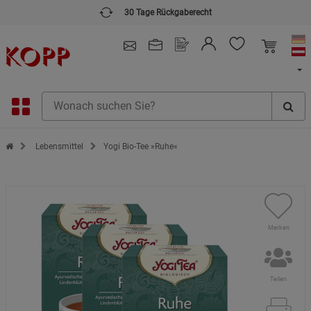
30 Tage Rückgaberecht
4.91
/ 5.0 - SEHR GUT
(148.387)
Zur Startseite des Kopp Verlag Online-Shop
Lebensmittel
Yogi Bio-Tee »Ruhe«
Merken
Teilen