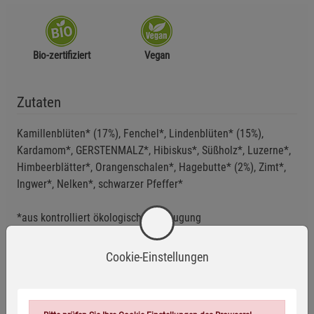
Bio-zertifiziert
Vegan
Zutaten
Kamillenblüten* (17%), Fenchel*, Lindenblüten* (15%),
Kardamom*, GERSTENMALZ*, Hibiskus*, Süßholz*, Luzerne*,
Himbeerblätter*, Orangenschalen*, Hagebutte* (2%), Zimt*,
Ingwer*, Nelken*, schwarzer Pfeffer*
*aus kontrolliert ökologischer Erzeugung
Cookie-Einstellungen
Anwendungsempfehlung
Einen Teebeutel in eine Tasse geben, mit 250 ml kochendem
Wasser übergießen und etwa 5 Minuten ziehen lassen.