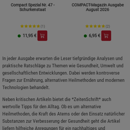
Compact Spezial Nr. 47 -
COMPACT-Magazin Ausgabe
Notwendige Cookies (5)
Schurkenstaat
August 2026
Beschreibung Notwendige Cookies
(1)
(2)
Cookie-Informationen
anzeigen
11,95
€
6,95
€
Statistik Cookies (1)
Statistik Cookies
Beschreibung Statistik Cookies
In jeder Ausgabe erwarten die Leser tiefgründige Analysen und
Cookie-Informationen
anzeigen
praktische Ratschläge zu Themen wie Gesundheit, Umwelt und
gesellschaftlichen Entwicklungen. Dabei werden kontroverse
Fragen zur Ernährung, alternativen Heilmethoden und modernen
Marketing Cookies (3)
Marketing Cookies
Technologien behandelt.
Beschreibung Marketing Cookies
Cookie-Informationen
anzeigen
Neben kritischen Artikeln bietet die *ZeitenSchrift* auch
wertvolle Tipps für den Alltag. Ob es um alternative
Datenschutzerklärung
Impressum
Heilmethoden, die Kraft des Atems oder den Einsatz natürlicher
Substanzen zur Verbesserung der Gesundheit geht die Artikel
liefern hilfreiche Anregungen für ein nachhaltiges und