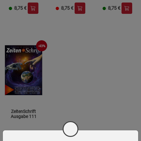
8,75
€
8,75
€
8,75
€
-43%
ZeitenSchrift
Ausgabe 111