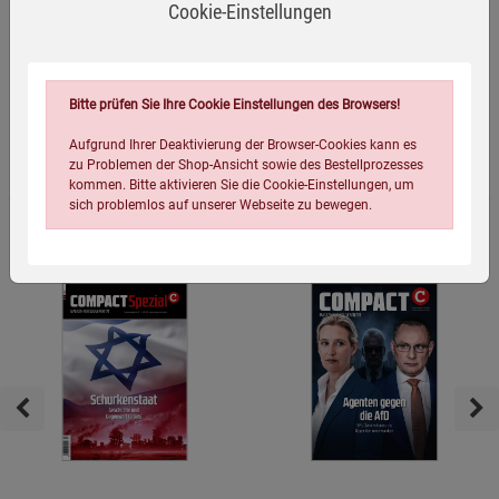
Cookie-Einstellungen
4,99
€
Bitte prüfen Sie Ihre Cookie Einstellungen des Browsers!
Aufgrund Ihrer Deaktivierung der Browser-Cookies kann es
Topseller Zeitschriften
zu Problemen der Shop-Ansicht sowie des Bestellprozesses
kommen. Bitte aktivieren Sie die Cookie-Einstellungen, um
sich problemlos auf unserer Webseite zu bewegen.
NEU
NEU
Einstellungen speichern für die Gruppe
Einstellungen speichern für die Gruppe
Einstellungen speichern für die Gruppe
Zurück
Einwilligung nicht erteilen