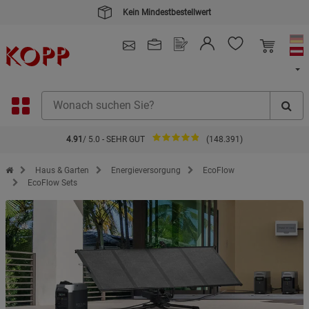
Kein Mindestbestellwert
4.91
/ 5.0 - SEHR GUT
(148.391)
Zur Startseite des Kopp Verlag Online-Shop
Haus & Garten
Energieversorgung
EcoFlow
EcoFlow Sets