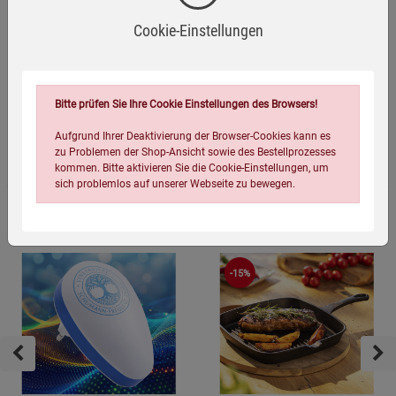
400 W
(2)
(1)
Cookie-Einstellungen
1.648,00
€
1.248,00
€
Bitte prüfen Sie Ihre Cookie Einstellungen des Browsers!
Aufgrund Ihrer Deaktivierung der Browser-Cookies kann es
Topseller Haus & Garten
zu Problemen der Shop-Ansicht sowie des Bestellprozesses
kommen. Bitte aktivieren Sie die Cookie-Einstellungen, um
sich problemlos auf unserer Webseite zu bewegen.
-15%
Einstellungen speichern für die Gruppe
Einstellungen speichern für die Gruppe
Einstellungen speichern für die Gruppe
Zurück
Einwilligung nicht erteilen