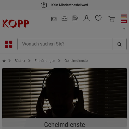
Kein Mindestbestellwert
4.91
/ 5.0 - SEHR GUT
(148.391)
Zur Startseite des Kopp Verlag Online-Shop
Bücher
Enthüllungen
Geheimdienste
Geheimdienste