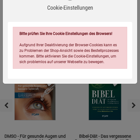
Cookie-Einstellungen
Topseller Bücher
Bitte prüfen Sie Ihre Cookie Einstellungen des Browsers!
Aufgrund Ihrer Deaktivierung der Browser-Cookies kann es
zu Problemen der Shop-Ansicht sowie des Bestellprozesses
kommen. Bitte aktivieren Sie die Cookie-Einstellungen, um
sich problemlos auf unserer Webseite zu bewegen.
NEU
NEU
Einstellungen speichern für die Gruppe
Einstellungen speichern für die Gruppe
Einstellungen speichern für die Gruppe
Zurück
Einwilligung nicht erteilen
DMSO - Für gesunde Augen und
Bibel-Diät - Das vergessene