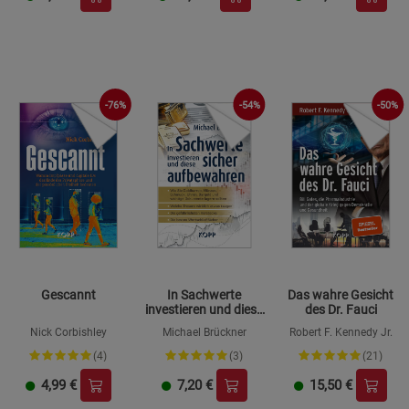
-76%
-54%
-50%
Gescannt
In Sachwerte
Das wahre Gesicht
investieren und diese
des Dr. Fauci
sicher aufbewahren
Nick Corbishley
Michael Brückner
Robert F. Kennedy Jr.
(4)
(3)
(21)
4,99
€
7,20
€
15,50
€