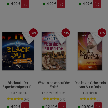
4,99
€
4,99
€
4,99
€
-63%
-48%
-57%
Blackout - Der
Wozu sind wir auf der
Das letzte Geheimnis
Expertenratgeber für
Erde?
von Mirin Dajo
die perfekte Vorsorge
Lars Konarek
Erich von Däniken
Luc Bürgin
(40)
(21)
(9)
4,99
€
12,40
€
10,30
€