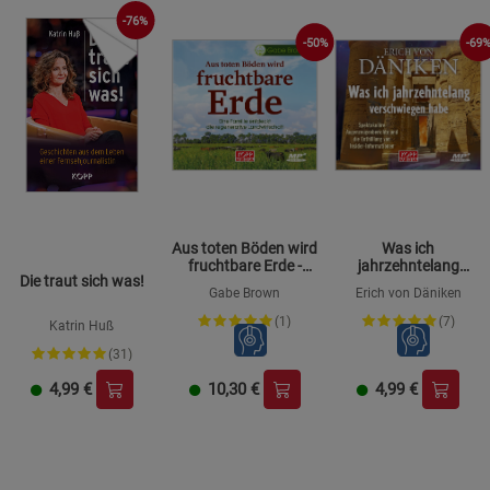
-76%
-50%
-69
Aus toten Böden wird
Was ich
fruchtbare Erde -
jahrzehntelang
Die traut sich was!
Hörbuch
verschwiegen habe -
Gabe Brown
Erich von Däniken
Hörbuch
(1)
(7)
Katrin Huß
(31)
4,99
€
10,30
€
4,99
€