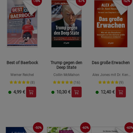
-78%
-57%
-52%
Best of Baerbock
Trump gegen den
Das große Erwachen
Deep State
Werner Reichel
Collin McMahon
Alex Jones mit Dr. Kent
Heckenlively
(8)
(16)
(9)
4,99
€
10,30
€
12,40
€
-50%
-60%
-60