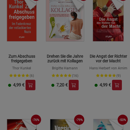
Zum Abschuss
Drehen Sie die Jahre
Die Angst der Richter
freigegeben
zurück mit Kollagen
vor der Macht
Thor Kunkel
Brigitte Hamann
Hans Herbert von Arnim
(6)
(16)
(9)
4,99
€
7,20
€
4,99
€
-76%
-79%
-50%