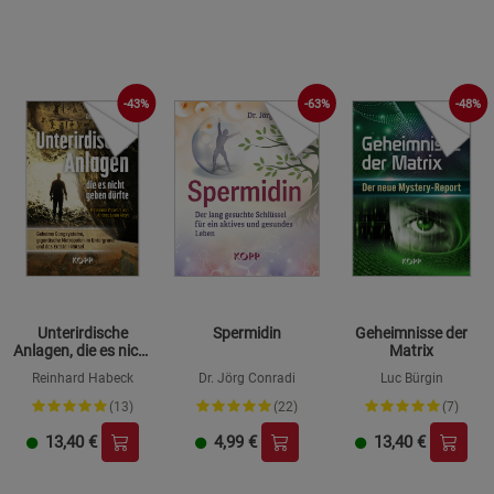
-43%
-63%
-48%
Unterirdische
Spermidin
Geheimnisse der
Anlagen, die es nicht
Matrix
geben dürfte
Reinhard Habeck
Dr. Jörg Conradi
Luc Bürgin
(13)
(22)
(7)
13,40
€
4,99
€
13,40
€