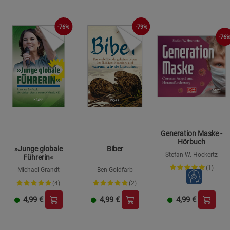
-76%
-79%
-76
Generation Maske -
Hörbuch
»Junge globale
Biber
Stefan W. Hockertz
Führerin«
(1)
Michael Grandt
Ben Goldfarb
(4)
(2)
4,99
€
4,99
€
4,99
€