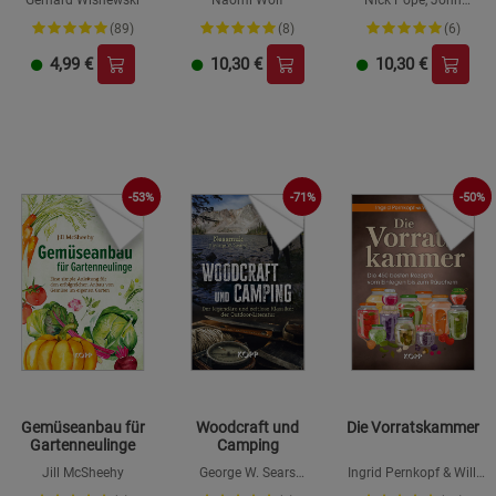
Gerhard Wisnewski
Naomi Wolf
Nick Pope, John
Burroughs & Jim
(89)
(8)
(6)
Penniston
4,99
€
10,30
€
10,30
€
-71%
-53%
-50%
Gemüseanbau für
Woodcraft und
Die Vorratskammer
Gartenneulinge
Camping
Jill McSheehy
George W. Sears
Ingrid Pernkopf & Willi
»Nessmuk«
Haider