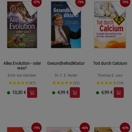
-57%
-76%
-76%
Alles Evolution - oder
Gesundheitsdiktatur
Tod durch Calcium
was?
Erich von Däniken
Dr. C. E. Nyder
Thomas E. Levy
(47)
(32)
(14)
10,30
€
4,99
€
4,99
€
-79%
-46%
-63%