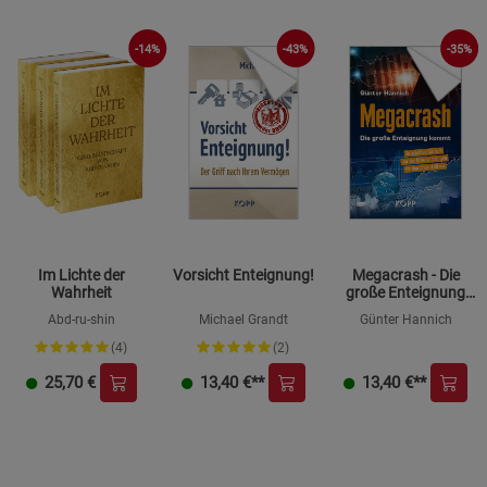
-14%
-43%
-35%
Im Lichte der
Vorsicht Enteignung!
Megacrash - Die
Wahrheit
große Enteignung
kommt
Abd-ru-shin
Michael Grandt
Günter Hannich
(4)
(2)
25,70
€
13,40
€**
13,40
€**