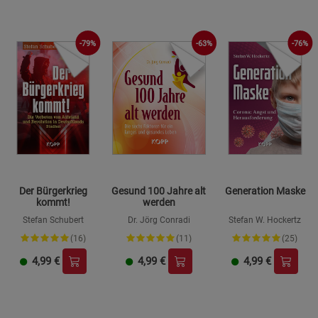
-79%
-63%
-76%
Der Bürgerkrieg
Gesund 100 Jahre alt
Generation Maske
kommt!
werden
Stefan Schubert
Dr. Jörg Conradi
Stefan W. Hockertz
(16)
(11)
(25)
4,99
€
4,99
€
4,99
€