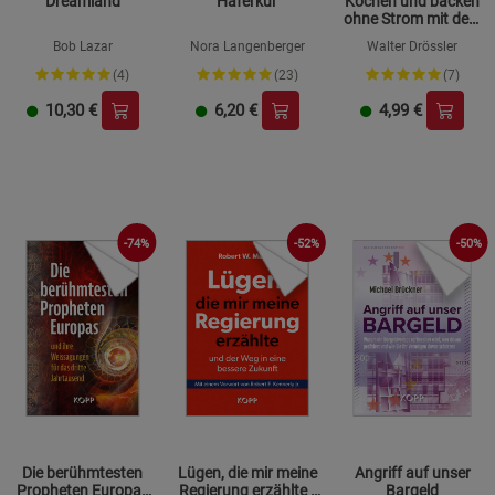
Dreamland
Haferkur
Kochen und backen
ohne Strom mit dem
Notvorrat
Bob Lazar
Nora Langenberger
Walter Drössler
(4)
(23)
(7)
10,30
€
6,20
€
4,99
€
-74%
-52%
-50%
Die berühmtesten
Lügen, die mir meine
Angriff auf unser
Propheten Europas
Regierung erzählte -
Bargeld