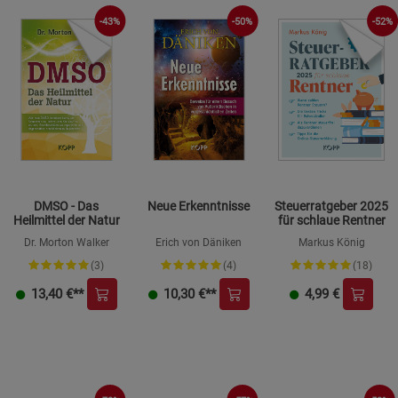
-43%
-50%
-52%
DMSO - Das
Neue Erkenntnisse
Steuerratgeber 2025
Heilmittel der Natur
für schlaue Rentner
Dr. Morton Walker
Erich von Däniken
Markus König
(3)
(4)
(18)
13,40
€**
10,30
€**
4,99
€