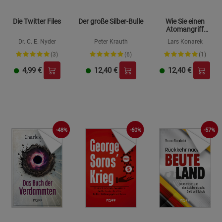
Die Twitter Files
Der große Silber-Bulle
Wie Sie einen
Atomangriff
überleben
Dr. C. E. Nyder
Peter Krauth
Lars Konarek
(3)
(6)
(1)
4,99
€
12,40
€
12,40
€
-60%
-57%
-48%