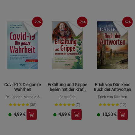
-79%
-76%
-57%
Covid-19: Die ganze
Erkältung und Grippe
Erich von Dänikens
Wahrheit
heilen mit der Kraft
Buch der Antworten
der Natur
Dr. Joseph Mercola &
Bruce Fife
Erich von Däniken
Ronnie Cummins
(38)
(7)
(12)
4,99
€
4,99
€
10,30
€