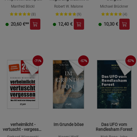
und ihre
und der Weg in eine
Manfred Böckl
Robert W. Malone
Michael Brückner
Weissagungen für
bessere Zukunft
das dritte
(8)
(9)
(4)
Jahrtausend
20,60
€**
12,40
€
10,30
€
-71%
-57%
-57%
verheimlicht -
Im Grunde böse
Das UFO vom
vertuscht - vergessen
Rendlesham Forest
2023