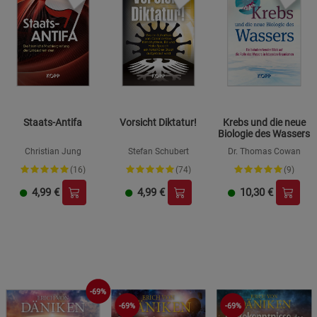
Staats-Antifa
Vorsicht Diktatur!
Krebs und die neue
Biologie des Wassers
Christian Jung
Stefan Schubert
Dr. Thomas Cowan
(16)
(74)
(9)
4,99
€
4,99
€
10,30
€
-69%
-69%
-69%