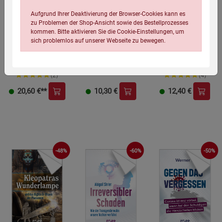
Aufgrund Ihrer Deaktivierung der Browser-Cookies kann es
zu Problemen der Shop-Ansicht sowie des Bestellprozesses
kommen. Bitte aktivieren Sie die Cookie-Einstellungen, um
sich problemlos auf unserer Webseite zu bewegen.
Die Kreatur von Jekyll
Digitale
Demozid
Island
Zentralbankwährung
G. Edward Griffin
Michael Brückner &
Peter Orzechowski
Jessica Horn
(2)
(4)
20,60
€**
10,30
€
12,40
€
Einstellungen speichern für die Gruppe
Einstellungen speichern für die Gruppe
-48%
-60%
-50%
Einstellungen speichern für die Gruppe
Zurück
Einwilligung nicht erteilen
Notwendige Cookies (5)
Beschreibung Notwendige Cookies
Cookie-Informationen
anzeigen