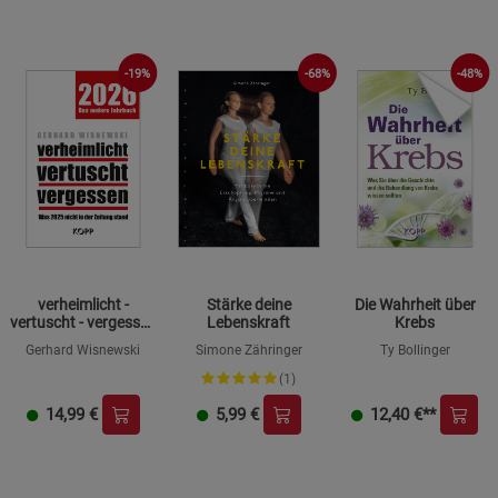
-19%
-68%
-48%
verheimlicht -
Stärke deine
Die Wahrheit über
vertuscht - vergessen
Lebenskraft
Krebs
2026 -
Gerhard Wisnewski
Simone Zähringer
Ty Bollinger
Mängelexemplar
(1)
14,99
€
5,99
€
12,40
€**