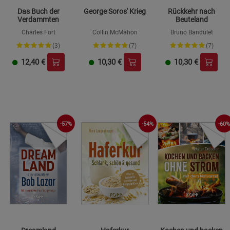
Das Buch der
George Soros' Krieg
Rückkehr nach
Verdammten
Beuteland
Charles Fort
Collin McMahon
Bruno Bandulet
(3)
(7)
(7)
12,40
€
10,30
€
10,30
€
-57%
-54%
-60