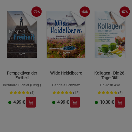
-79%
-63%
-57%
Perspektiven der
Wilde Heidelbeere
Kollagen - Die 28-
Freiheit
Tage-Diät
Bernhard Pichler (Hrsg.)
Gabriela Schwarz
Dr. Josh Axe
(4)
(12)
(5)
4,99
€
4,99
€
10,30
€