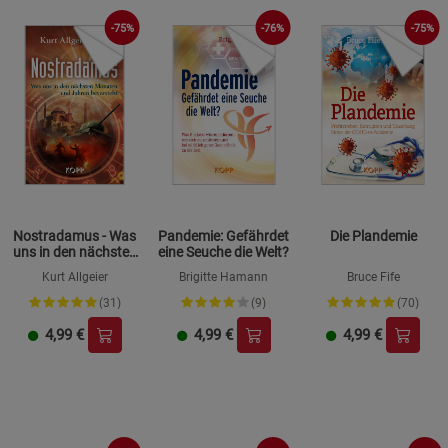
-75%
-76%
-75%
Nostradamus - Was
Pandemie: Gefährdet
Die Plandemie
uns in den nächsten
eine Seuche die Welt?
Monaten und Jahren
Kurt Allgeier
Brigitte Hamann
Bruce Fife
bevorsteht
(31)
(9)
(70)
4,99
€
4,99
€
4,99
€