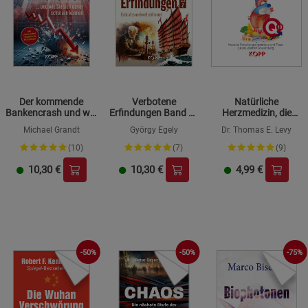
Der kommende
Verbotene
Natürliche
Bankencrash und wie
Erfindungen Band 2 -
Herzmedizin, die
Sie sich davor
Es ist alles noch viel
Ihnen die
Michael Grandt
György Egely
Dr. Thomas E. Levy
schützen können
schlimmer!
Pharmaindustrie
vorenthalten möchte
(10)
(7)
(9)
10,30
€
10,30
€
4,99
€
-50%
-50%
-75%