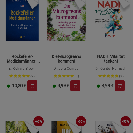
Rockefeller-
Die Microgreens
NADH: Vitalität
Medizinmänner -
kommen!
tanken!
Medizin und
E. Richard Brown
Dr. Jörg Conradi
Dr. Günter Harnisch
Kapitalismus in
Amerika
(2)
(1)
(3)
10,30
€
4,99
€
4,99
€
-67%
-50%
-57%