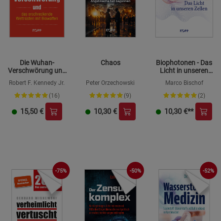
Die Wuhan-
Chaos
Biophotonen - Das
Verschwörung und
Licht in unseren
das erschreckende
Zellen
Robert F. Kennedy Jr.
Peter Orzechowski
Marco Bischof
Wettrüsten mit
Biowaffen
(16)
(9)
(2)
15,50
€
10,30
€
10,30
€**
-75%
-50%
-52%