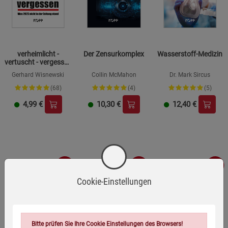
verheimlicht -
Der Zensurkomplex
Wasserstoff-Medizin
vertuscht - vergessen
2024
Gerhard Wisnewski
Collin McMahon
Dr. Mark Sircus
(68)
(4)
(5)
4,99
€
10,30
€
12,40
€
-33%
-57%
-48%
Cookie-Einstellungen
Bitte prüfen Sie Ihre Cookie Einstellungen des Browsers!