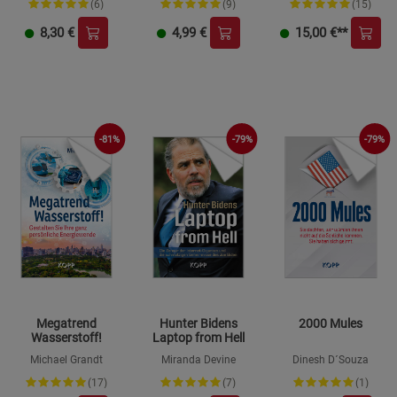
(6)
(9)
(15)
8,30
€
4,99
€
15,00
€**
-81%
-79%
-79%
Megatrend
Hunter Bidens
2000 Mules
Wasserstoff!
Laptop from Hell
Michael Grandt
Miranda Devine
Dinesh D´Souza
(17)
(7)
(1)