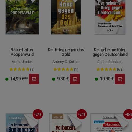
Rätselhafter
Der Krieg gegen das
Der geheime Krieg
Poppenwald
Gold
gegen Deutschland
Mario Ulbrich
Antony C. Sutton
Stefan Schubert
(8)
(1)
(68)
14,99
€**
9,30
€
10,30
€
-57%
-57%
-46