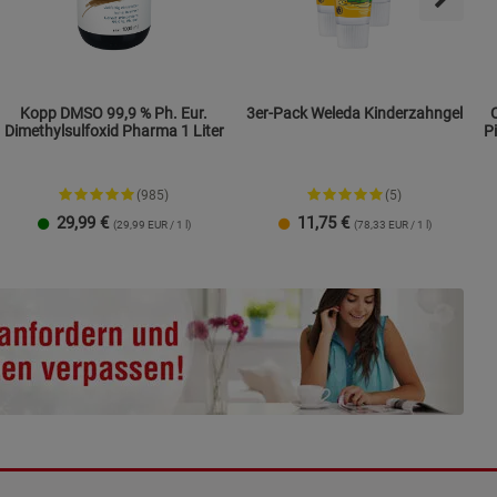
ies
Kopp DMSO 99,9 % Ph. Eur.
3er-Pack Weleda Kinderzahngel
Dimethylsulfoxid Pharma 1 Liter
P
(985)
(5)
29,99
€
11,75
€
(29,99 EUR / 1 l)
(78,33 EUR / 1 l)
1 Packung