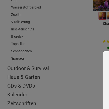
CDL
Wasserstoffperoxid
Zeolith
Vitalisierung
Cha
Insektenschutz
Biorelax
Topseller
Schnäppchen
Sparsets
Outdoor & Survival
Haus & Garten
CDs & DVDs
Kalender
Zeitschriften