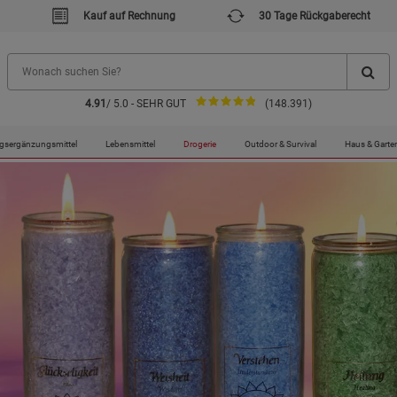
Kauf auf Rechnung
30 Tage Rückgaberecht
4.91
/ 5.0 - SEHR GUT
(148.391)
gsergänzungsmittel
Lebensmittel
Drogerie
Outdoor & Survival
Haus & Garte