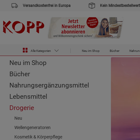
Versandkostenfrei in Europa
Kein Mindestbestellwert
Zur Startseite des Kopp Verlag Online-Shop
Drogerie
Kerzen
Chakra-Kerzen
Alle Kategorien
Neu im Shop
Bücher
Nahrun
Neu im Shop
Bücher
Nahrungsergänzungsmittel
Lebensmittel
Drogerie
Neu
Wellengeneratoren
Kosmetik & Körperpflege