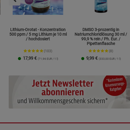
Lithium-Orotat - Konzentration
DMSO 3-prozentig in
500 ppm / 5 mg Lithium je 10 ml
Natriumchloridlösung 30 ml /
/ hochdosiert
99,9 % rein / Ph. Eur. /
Pipettenflasche
(103)
(8)
17,99
€
9,99
€
(71,96 EUR / 1 l)
(333,00 EUR / 1 l)
1 Packung
2er-Pack