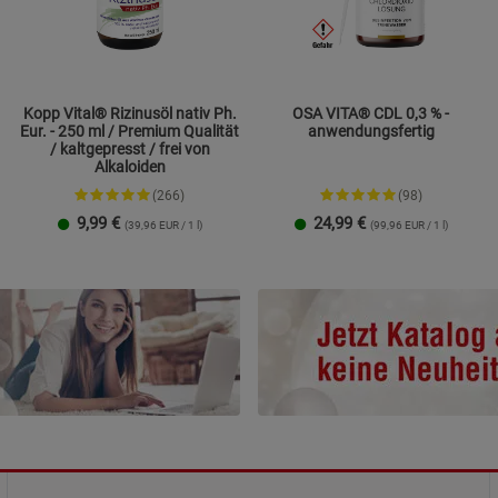
Marketing Cookies (3)
Marketing Cook
Beschreibung Marketing Cookies
Cookie-Informationen
anzeigen
Kopp Vital® Rizinusöl nativ Ph.
OSA VITA® CDL 0,3 % -
Eur. - 250 ml / Premium Qualität
anwendungsfertig
Datenschutzerklärung
Impressum
/ kaltgepresst / frei von
Alkaloiden
(266)
(98)
9,99
€
24,99
€
(39,96 EUR / 1 l)
(99,96 EUR / 1 l)