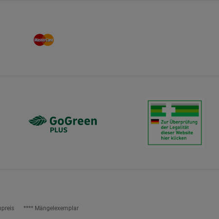
npreis
**** Mängelexemplar