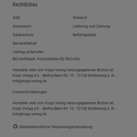
Rechtliches
Link zum/zur
AGB
Widerruf
Link zum/zur
Impressum
Lieferung und Zahlung
Link zum/zur
Datenschutz
Batteriegesetz
Link zum/zur
Barrierefreiheit
Vertrag widerrufen
BIO-zertifiziert: Kontrollstelle DE-ÖKO-006
Hersteller aller vom Kopp Verlag herausgegebenen Bücher ist:
Kopp Verlag e.K. - Bertha-Benz-Str. 10 - 72108 Rottenburg a. N. -
info@kopp-verlag.de
Cookie-Einstellungen
Hersteller aller vom Kopp Verlag herausgegebenen Bücher ist:
Kopp Verlag e.K. - Bertha-Benz-Str. 10 - 72108 Rottenburg a. N. -
info@kopp-verlag.de
♻
Gesetzeskonforme Verpackungslizenzierung