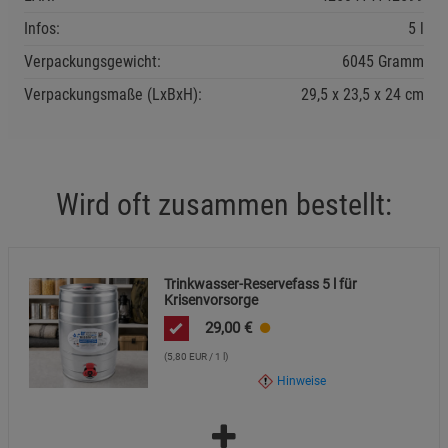
lagern.
Infos:
5 l
Verpackungsgewicht:
6045 Gramm
Verpackungsmaße (LxBxH):
29,5
23,5
24
cm
Wird oft zusammen bestellt:
Trinkwasser-Reservefass 5 l für
Krisenvorsorge
29,00
€
(5,80 EUR / 1 l)
Hinweise