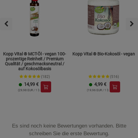
Kopp Vital ® MCT-Öl - vegan 100-
Kopp Vital ® Bio-Kokosöl - vegan
prozentige Reinheit / Premium
Qualität / geschmacksneutral /
auf Kokosölbasis
(182)
(516)
14,99
€
4,99
€
(29,98 EUR / 1 l)
(19,96 EUR / 1 l)
Es sind noch keine Bewertungen vorhanden. Bitte
schreiben Sie die erste Bewertung.