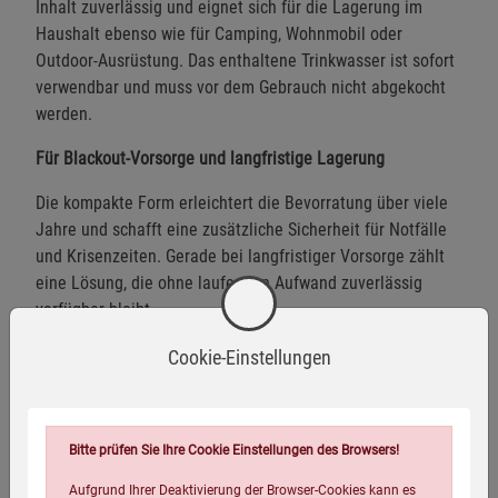
Inhalt zuverlässig und eignet sich für die Lagerung im
Haushalt ebenso wie für Camping, Wohnmobil oder
Outdoor-Ausrüstung. Das enthaltene Trinkwasser ist sofort
verwendbar und muss vor dem Gebrauch nicht abgekocht
werden.
Für Blackout-Vorsorge und langfristige Lagerung
Die kompakte Form erleichtert die Bevorratung über viele
Jahre und schafft eine zusätzliche Sicherheit für Notfälle
und Krisenzeiten. Gerade bei langfristiger Vorsorge zählt
eine Lösung, die ohne laufenden Aufwand zuverlässig
verfügbar bleibt.
5 Liter trinkfertiges Wasser
Cookie-Einstellungen
Bis zu 10 Jahre haltbar
Sofort einsatzbereit ohne Abkochen
Bitte prüfen Sie Ihre Cookie Einstellungen des Browsers!
Ideal für Blackout-, Krisen- und Notfallvorsorge
Aufgrund Ihrer Deaktivierung der Browser-Cookies kann es