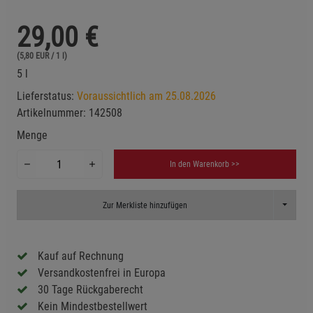
29,00
€
(5,80 EUR / 1 l)
5 l
Lieferstatus:
Voraussichtlich am 25.08.2026
Artikelnummer:
142508
Menge
In den Warenkorb >>
Toggle D
Zur Merkliste hinzufügen
Kauf auf Rechnung
Versandkostenfrei in Europa
30 Tage Rückgaberecht
Kein Mindestbestellwert