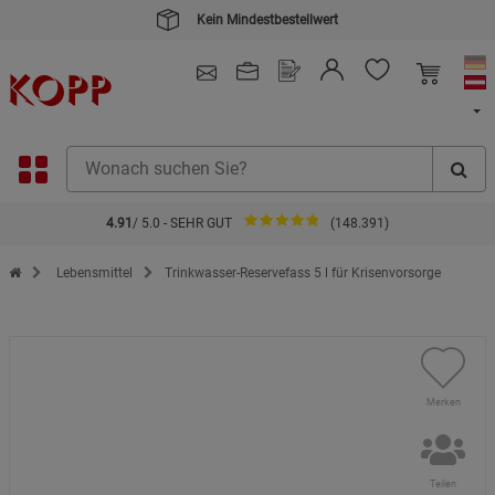
Kein Mindestbestellwert
4.91
/ 5.0 - SEHR GUT
(148.391)
Zur Startseite des Kopp Verlag Online-Shop
Lebensmittel
Trinkwasser-Reservefass 5 l für Krisenvorsorge
Merken
Teilen