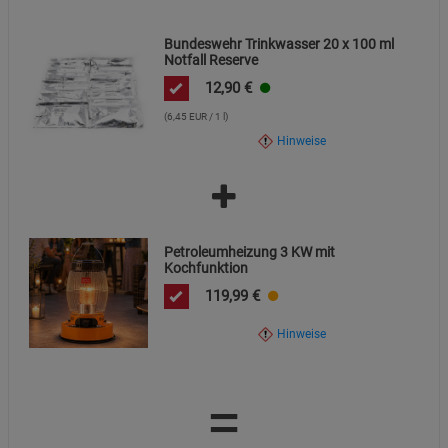
Bundeswehr Trinkwasser 20 x 100 ml
Notfall Reserve
12,90
€
(6,45 EUR / 1 l)
Hinweise
Petroleumheizung 3 KW mit
Kochfunktion
119,99
€
Hinweise
=