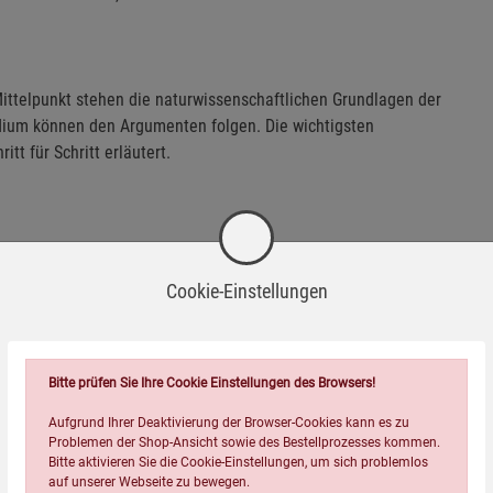
 Mittelpunkt stehen die naturwissenschaftlichen Grundlagen der
dium können den Argumenten folgen. Die wichtigsten
t für Schritt erläutert.
rtigten Antworten zufriedengeben. An Menschen, die selbst
n Betrachtung standhalten.
Cookie-Einstellungen
e Meinungsbildung - fundiert, provokant und hochaktuell. Wer
s ein wissenschaftlicher Streit, findet hier eine Fülle von
Bitte prüfen Sie Ihre Cookie Einstellungen des Browsers!
Aufgrund Ihrer Deaktivierung der Browser-Cookies kann es zu
ch.
Problemen der Shop-Ansicht sowie des Bestellprozesses kommen.
Bitte aktivieren Sie die Cookie-Einstellungen, um sich problemlos
auf unserer Webseite zu bewegen.