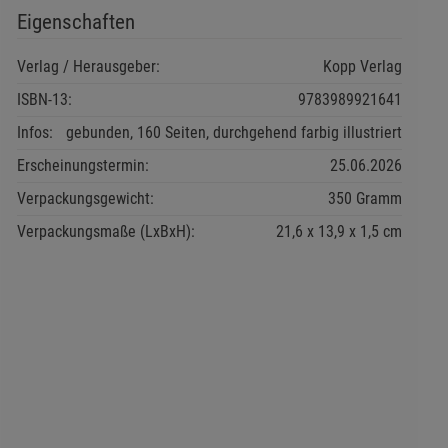
Eigenschaften
Verlag / Herausgeber:
Kopp Verlag
ISBN-13:
9783989921641
Infos:
gebunden, 160 Seiten, durchgehend farbig illustriert
Erscheinungstermin:
25.06.2026
Verpackungsgewicht:
350 Gramm
Verpackungsmaße (LxBxH):
21,6
13,9
1,5
cm