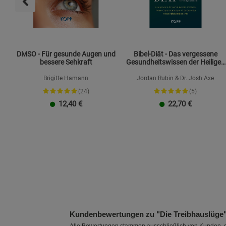
DMSO - Für gesunde Augen und
Bibel-Diät - Das vergessene
bessere Sehkraft
Gesundheitswissen der Heiligen
Schrift
Brigitte Hamann
Jordan Rubin & Dr. Josh Axe
(24)
(5)
12,40
€
22,70
€
Kundenbewertungen zu "Die Treibhauslüge