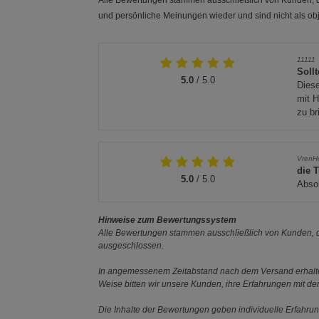
Alle Bewertungen stammen ausschließlich von Kunden, di
und persönliche Meinungen wieder und sind nicht als obj
11111
Sollt
5.0
/ 5.0
Diese
mit H
zu br
VrenH
die 
5.0
/ 5.0
Absol
Hinweise zum Bewertungssystem
Alle Bewertungen stammen ausschließlich von Kunden, di
ausgeschlossen.
In angemessenem Zeitabstand nach dem Versand erhalten
Weise bitten wir unsere Kunden, ihre Erfahrungen mit d
Die Inhalte der Bewertungen geben individuelle Erfahr