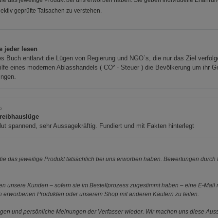
e das jeweilige Produkt bei uns erworben haben. Sie geben individuelle Erfahru
ektiv geprüfte Tatsachen zu verstehen.
e jeder lesen
s Buch entlarvt die Lügen von Regierung und NGO`s, die nur das Ziel verfolg
ilfe eines modernen Ablasshandels ( CO² - Steuer ) die Bevölkerung um ihr G
ingen.
o
Treibhauslüge
ut spannend, sehr Aussagekräftig. Fundiert und mit Fakten hinterlegt
e das jeweilige Produkt tatsächlich bei uns erworben haben. Bewertungen durch P
 unsere Kunden – sofern sie im Bestellprozess zugestimmt haben – eine E-Mail m
en erworbenen Produkten oder unserem Shop mit anderen Käufern zu teilen.
ungen und persönliche Meinungen der Verfasser wieder. Wir machen uns diese Au