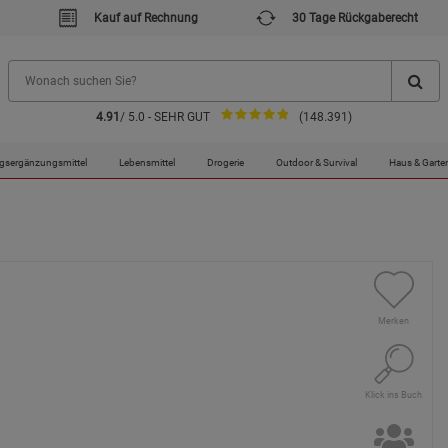
Kauf auf Rechnung
30 Tage Rückgaberecht
4.91
/ 5.0 - SEHR GUT
(148.391)
gsergänzungsmittel
Lebensmittel
Drogerie
Outdoor & Survival
Haus & Garte
Merken
Klick ins Buch