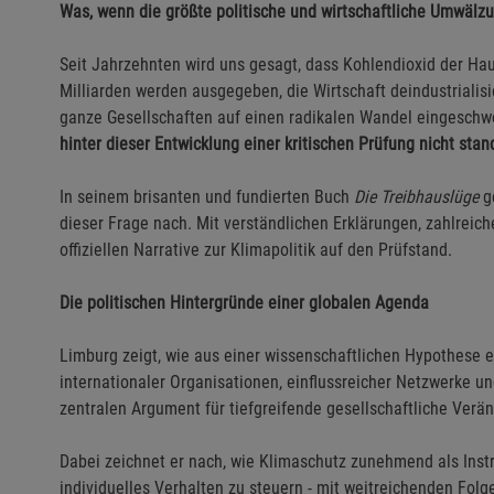
Was, wenn die größte politische und wirtschaftliche Umwälz
Seit Jahrzehnten wird uns gesagt, dass Kohlendioxid der Ha
Milliarden werden ausgegeben, die Wirtschaft deindustrialis
ganze Gesellschaften auf einen radikalen Wandel eingesch
hinter dieser Entwicklung einer kritischen Prüfung nicht sta
In seinem brisanten und fundierten Buch
Die Treibhauslüge
g
dieser Frage nach. Mit verständlichen Erklärungen, zahlreich
offiziellen Narrative zur Klimapolitik auf den Prüfstand.
Die politischen Hintergründe einer globalen Agenda
Limburg zeigt, wie aus einer wissenschaftlichen Hypothese ei
internationaler Organisationen, einflussreicher Netzwerke u
zentralen Argument für tiefgreifende gesellschaftliche Ver
Dabei zeichnet er nach, wie Klimaschutz zunehmend als Inst
individuelles Verhalten zu steuern - mit weitreichenden Folg