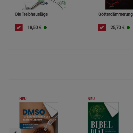
Die Treibhauslüge
Götterdämmerung
18,50
€
25,70
€
NEU
NEU