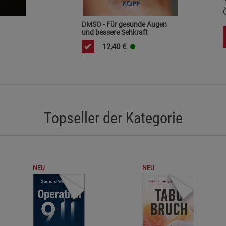
Marketing Cookies (3)
Marketing Cook
DMSO - Für gesunde Augen
Beschreibung Marketing Cookies
und bessere Sehkraft
Cookie-Informationen
anzeigen
12,40
€
Datenschutzerklärung
Impressum
Topseller der Kategorie
NEU
NEU