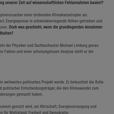
ung unserer Zeit auf wissenschaftlichen Fehlannahmen basiert?
uptverursacher einer drohenden Klimakatastrophe sei.
iert, Energiepreise in schwindelerregende Höhen getrieben und
woren.
Doch was geschieht, wenn die grundlegenden Annahmen
ndhalten?
eht der Physiker und Sachbuchautor Michael Limburg genau
en Fakten und einer schonungslosen Analyse stellt er die
n weltweites politisches Projekt wurde. Er beleuchtet die Rolle
nd politischer Entscheidungsträger, die den Klimawandel zum
änderungen gemacht haben.
rument genutzt wird, um Wirtschaft, Energieversorgung und
en für Wohlstand, Freiheit und Demokratie.