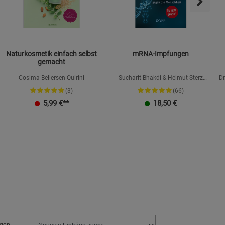
Naturkosmetik einfach selbst
mRNA-Impfungen
gemacht
Cosima Bellersen Quirini
Sucharit Bhakdi & Helmut Sterz
Dr
(Hrsg.), Hans Christophers, Claus
(3)
(66)
Köhnlein, Karina Reiß, Jens Wernicke
5,99
€**
18,50
€