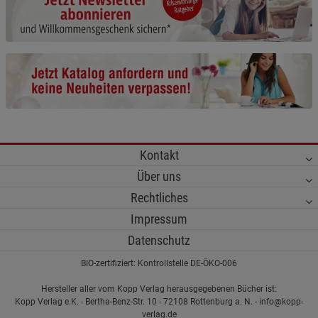
Beschreibung Notwendige Cookies
Cookie-Informationen
anzeigen
Statistik Cookies (1)
Statistik Cookies
Beschreibung Statistik Cookies
Cookie-Informationen
anzeigen
Kontakt
Marketing Cookies (3)
Marketing Cookies
Über uns
Beschreibung Marketing Cookies
Rechtliches
Cookie-Informationen
anzeigen
Impressum
Datenschutzerklärung
Impressum
Datenschutz
BIO-zertifiziert: Kontrollstelle DE-ÖKO-006
Hersteller aller vom Kopp Verlag herausgegebenen Bücher ist:
Kopp Verlag e.K. - Bertha-Benz-Str. 10 - 72108 Rottenburg a. N. - info@kopp-
verlag.de