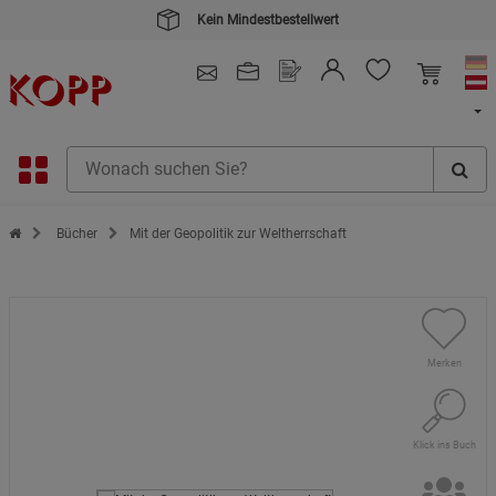
Kauf auf Rechnung
4.91
/ 5.0 - SEHR GUT
(148.387)
Zur Startseite des Kopp Verlag Online-Shop
Bücher
Mit der Geopolitik zur Weltherrschaft
Merken
Klick ins Buch