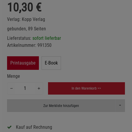
10,30
€
Verlag:
Kopp Verlag
gebunden, 89 Seiten
Lieferstatus:
sofort lieferbar
Artikelnummer:
991350
Printausgabe
E-Book
Menge
In den Warenkorb >>
Toggle D
Zur Merkliste hinzufügen
Kauf auf Rechnung