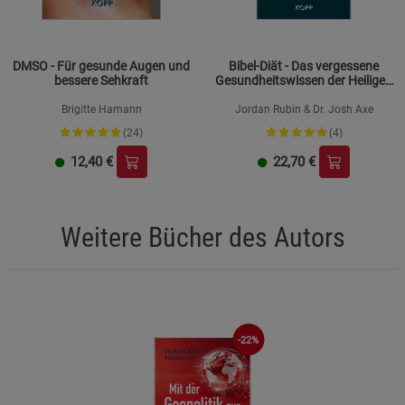
DMSO - Für gesunde Augen und
Bibel-Diät - Das vergessene
bessere Sehkraft
Gesundheitswissen der Heiligen
Schrift
Brigitte Hamann
Jordan Rubin & Dr. Josh Axe
(24)
(4)
12,40
€
22,70
€
Weitere Bücher des Autors
-22%