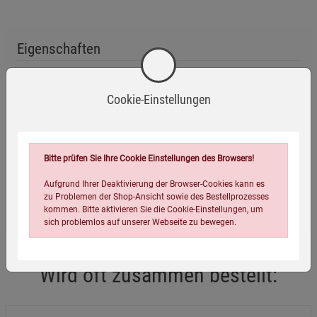
Eigenschaften
Verlag / Herausgeber:
Kopp Verlag
Cookie-Einstellungen
ISBN-13:
9783989920620
Infos:
gebunden, 89 Seiten
Erscheinungstermin:
17.12.2024
Bitte prüfen Sie Ihre Cookie Einstellungen des Browsers!
Verpackungsgewicht:
155 Gramm
Aufgrund Ihrer Deaktivierung der Browser-Cookies kann es
Verpackungsmaße (LxBxH):
19,1
13
1,2
cm
zu Problemen der Shop-Ansicht sowie des Bestellprozesses
kommen. Bitte aktivieren Sie die Cookie-Einstellungen, um
sich problemlos auf unserer Webseite zu bewegen.
Wird oft zusammen bestellt: