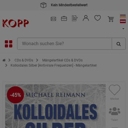
Kein Mindestbestellwert
4.91
/ 5.0 - SEHR GUT
(148.387)
Zur Startseite des Kopp Verlag Online-Shop
CDs & DVDs
Mängelartikel CDs & DVDs
Kolloidales Silber [Antivirale Frequenzen] - Mängelartikel
-45%
Merken
Teilen