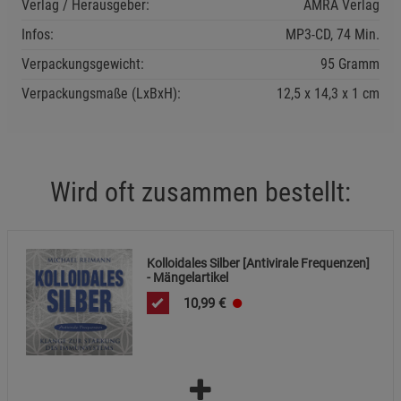
Verlag / Herausgeber:
AMRA Verlag
Cookie-Informationen
anzeigen
Infos:
MP3-CD, 74 Min.
Statistik Cookies (1)
Statistik Cookies
Verpackungsgewicht:
95 Gramm
Beschreibung Statistik Cookies
Verpackungsmaße (LxBxH):
12,5
14,3
1
cm
Cookie-Informationen
anzeigen
Marketing Cookies (3)
Marketing Cookies
Wird oft zusammen bestellt:
Beschreibung Marketing Cookies
Cookie-Informationen
anzeigen
Kolloidales Silber [Antivirale Frequenzen]
Datenschutzerklärung
Impressum
- Mängelartikel
10,99
€