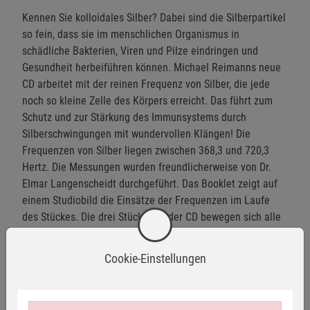
Kennen Sie kolloidales Silber? Dabei sind die Silberpartikel
so fein, dass sie im menschlichen Organismus in
schädliche Bakterien, Viren und Pilze eindringen und
Gesundheit herbeiführen können. Michael Reimanns neue
CD arbeitet mit der reinen Frequenz von Silber, die jede
noch so kleine Zelle des Körpers erreicht. Das führt zum
Schutz und zur Stärkung des Immunsystems durch
Silberschwingungen mit wundervollen Klängen! Die
Frequenzen von Silber liegen zwischen 368,3 und 720,3
Hertz. Die Messungen wurden freundlicherweise von Dr.
Elmar Langenscheidt durchgeführt. Das Booklet zeigt auf
einem Studiobild die Einsätze der Frequenzen im Laufe
des Stückes. Die drei Stücke auf der CD bewegen sich alle
bei 75 Schlägen pro Minute. Die Basisstimmung liegt bei
437 bis 440 Hertz. Folgende Instrumente wurden
Cookie-Einstellungen
verwendet: Harfe, Klangschalen, Glockenspiel,
verschiedene Silberkugeln, Chanti-Chimes, Streicher,
Gitarren, Flöten, Synthesizer, Bass, Stimmen, Becken und