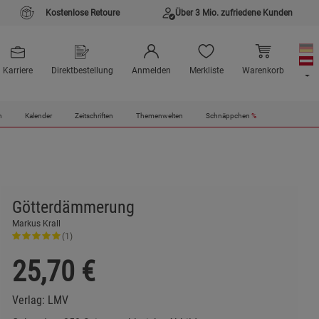
Kostenlose Retoure
Über 3 Mio. zufriedene Kunden
Karriere
Direktbestellung
Anmelden
Merkliste
Warenkorb
n
Kalender
Zeitschriften
Themenwelten
Schnäppchen
%
Götterdämmerung
Markus Krall
(1)
25,70
€
Verlag:
LMV