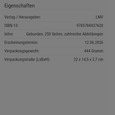
Eigenschaften
Verlag / Herausgeber:
LMV
ISBN-13:
9783784437620
Infos:
Gebunden, 250 Seiten, zahlreiche Abbildungen
Erscheinungstermin:
12.06.2026
Verpackungsgewicht:
444 Gramm
Verpackungsmaße (LxBxH):
22
14,5
2,7
cm