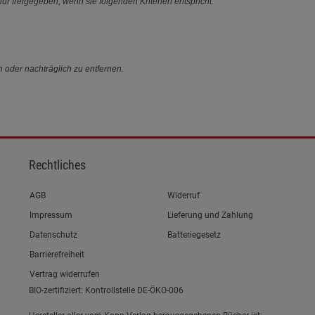
ur freigegeben, wenn sie folgenden Kriterien entspricht:
n oder nachträglich zu entfernen.
Rechtliches
Link zum/zur
AGB
Widerruf
Link zum/zur
Impressum
Lieferung und Zahlung
Link zum/zur
Datenschutz
Batteriegesetz
Link zum/zur
Barrierefreiheit
Vertrag widerrufen
BIO-zertifiziert: Kontrollstelle DE-ÖKO-006