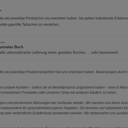
"
e das jeweilige Produkt bei uns erworben haben. Sie geben individuelle Erfahru
ektiv geprüfte Tatsachen zu verstehen.
 neu
geniales Buch
lle unkomplizierte Lieferung eines genialen Buches..., sehr lesenswert!
e das jeweilige Produkt tatsächlich bei uns erworben haben. Bewertungen durch P
 unsere Kunden – sofern sie im Bestellprozess zugestimmt haben – eine E-Mail m
en erworbenen Produkten oder unserem Shop mit anderen Käufern zu teilen.
ungen und persönliche Meinungen der Verfasser wieder. Wir machen uns diese Au
s gilt insbesondere für gesundheitsbezogene Angaben: Sie beruhen auf subjektiven 
ung oder verbindliche Empfehlung verstanden werden. Wir distanzieren uns ausdr