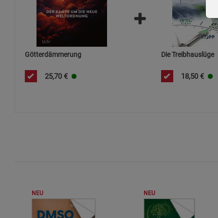
Götterdämmerung
Die Treibhauslüge
25,70
€
18,50
€
NEU
NEU