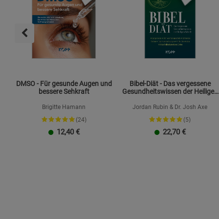
DMSO - Für gesunde Augen und
Bibel-Diät - Das vergessene
bessere Sehkraft
Gesundheitswissen der Heiligen
Schrift
Brigitte Hamann
Jordan Rubin & Dr. Josh Axe
(24)
(5)
12,40
€
22,70
€