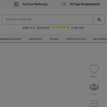
Kauf auf Rechnung
30 Tage Rückgaberecht
4.91
/ 5.0 - SEHR GUT
(148.390)
gsergänzungsmittel
Lebensmittel
Drogerie
Outdoor & Survival
Haus & Garte
Merken
Teilen