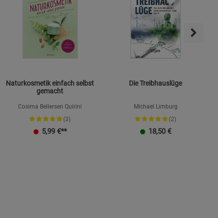
Naturkosmetik einfach selbst
Die Treibhauslüge
gemacht
Cosima Bellersen Quirini
Michael Limburg
(3)
(2)
K
5,99
€**
18,50
€