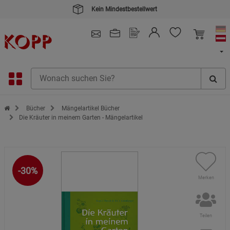
Kein Mindestbestellwert
4.91
/ 5.0 - SEHR GUT
(148.387)
Zur Startseite des Kopp Verlag Online-Shop
Bücher
Mängelartikel Bücher
Die Kräuter in meinem Garten - Mängelartikel
-30%
Merken
Teilen