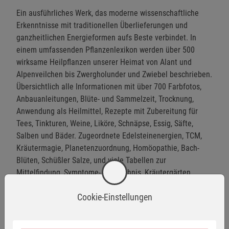
Ein ausführliches Werk, das moderne wissenschaftliche
Erkenntnisse mit traditionellen Überlieferungen und
ganzheitlichen Energieformen aufs Beste verbindet. In
einem umfassenden Pflanzenlexikon werden über 500
wirksame Heilpflanzen unserer Heimat von Alant und
Alpenveilchen bis Zwergholunder und Zwiebel beschrieben.
Übersichtlich alle Informationen mit über 700 Farbfotos,
Anbauanleitungen, Blüte- und Sammelzeit, Trocknung,
Anwendung als Heilmittel, Rezepte mit Zubereitung für
Tees, Tinkturen, Weine, Liköre, Schnäpse, Essig, Säfte,
Salben und Bäder. Zugeordnete Edelsteinenergien, TCM,
Kräutermagie, Planetenzuordnung, Homöopathie, Bach-
Blüten, Schüßler Salze, und viele Tabellen zur
Mittelfindung, Symptome- Verzeichnis, Kräutergärten,
Sachregister. Das große Kräuterhausbuch für den
Cookie-Einstellungen
ständigen Gebrauch in Garten und Küche.