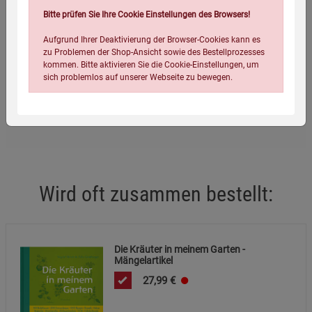
Eigenschaften
Bitte prüfen Sie Ihre Cookie Einstellungen des Browsers!
Aufgrund Ihrer Deaktivierung der Browser-Cookies kann es
Verlag / Herausgeber:
Freya
zu Problemen der Shop-Ansicht sowie des Bestellprozesses
kommen. Bitte aktivieren Sie die Cookie-Einstellungen, um
Infos:
Hardcover, 800 Seiten, Durchgehend farbig illustriert
sich problemlos auf unserer Webseite zu bewegen.
Verpackungsgewicht:
2345 Gramm
Verpackungsmaße (LxBxH):
27,5
21,5
5
cm
Wird oft zusammen bestellt:
Einstellungen speichern für die Gruppe
Einstellungen speichern für die Gruppe
Einstellungen speichern für die Gruppe
Zurück
Einwilligung nicht erteilen
Die Kräuter in meinem Garten -
Mängelartikel
27,99
€
Notwendige Cookies (5)
Beschreibung Notwendige Cookies