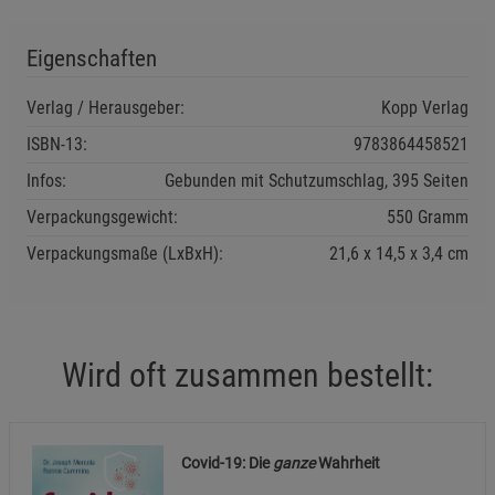
Notwendige Cookies (5)
Eigenschaften
Beschreibung Notwendige Cookies
Verlag / Herausgeber:
Kopp Verlag
Cookie-Informationen
anzeigen
ISBN-13:
9783864458521
Statistik Cookies (1)
Statistik Cookies
Infos:
Gebunden mit Schutzumschlag, 395 Seiten
Beschreibung Statistik Cookies
Verpackungsgewicht:
550 Gramm
Cookie-Informationen
anzeigen
Verpackungsmaße (LxBxH):
21,6
14,5
3,4
cm
Marketing Cookies (3)
Marketing Cookies
Beschreibung Marketing Cookies
Wird oft zusammen bestellt:
Cookie-Informationen
anzeigen
Datenschutzerklärung
Impressum
Covid-19: Die
ganze
Wahrheit