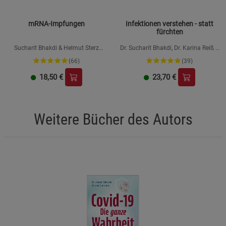
mRNA-Impfungen
Infektionen verstehen - statt
fürchten
Sucharit Bhakdi & Helmut Sterz
Dr. Sucharit Bhakdi, Dr. Karina Reiß &
(Hrsg.), Hans Christophers, Claus
Dr. Claus Köhnlein
(66)
(39)
Köhnlein, Karina Reiß, Jens Wernicke
18,50
€
23,70
€
Weitere Bücher des Autors