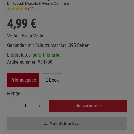
Dr. Joseph Mercola & Ronnie Cummins
(38)
4,99
€
Verlag:
Kopp Verlag
Gebunden mit Schutzumschlag, 395 Seiten
Lieferstatus:
sofort lieferbar
Artikelnummer:
984700
Printausgabe
E-Book
Menge
In den Warenkorb >>
Toggle D
Zur Merkliste hinzufügen