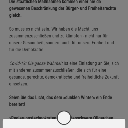
Die staatlichen Maßnahmen kommen einer nie da
gewesenen Beschränkung der Bürger- und Freiheitsrechte
gleich.
So muss es nicht sein. Wir haben die Macht, uns
zusammenzuschließen und zu kämpfen - nicht nur für
unsere Gesundheit, sondern auch für unsere Freiheit und
für die Demokratie.
Covid-19: Die ganze Wahrheit
ist eine Einladung an Sie, sich
mit anderen zusammenzuschließen, die sich für eine
gesunde, gerechte, demokratische und freiheitliche Zukunft
einsetzen.
Seien Sie das Licht, das dem »dunklen Winter« ein Ende
bereitet!
»Regierungstechnokraten, milliardenschwere Oligarchen,
Big Pharma, Big Data, Big Media, die Raubritter der