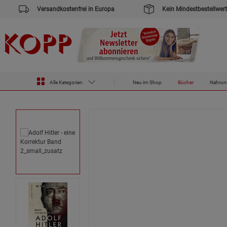
Versandkostenfrei in Europa
Kein Mindestbestellwert
Zur Startseite des Kopp Verlag Online-Shop
Bücher
Adolf Hitler - eine Korrektur Band 2
Alle Kategorien
Neu im Shop
Bücher
Nahrun