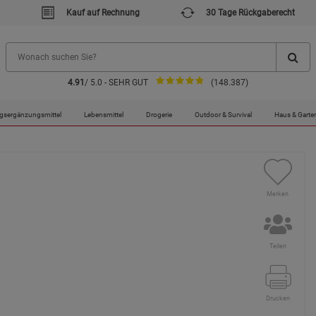
Kauf auf Rechnung
30 Tage Rückgaberecht
4.91
/ 5.0 - SEHR GUT
(148.387)
gsergänzungsmittel
Lebensmittel
Drogerie
Outdoor & Survival
Haus & Garte
Merken
Teilen
Drucken