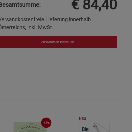
€
84,40
Gesamtsumme:
ies
Versandkostenfreie Lieferung innerhalb
Österreichs, inkl. MwSt.
Zusammen bestellen
NEU
-65%