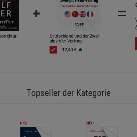
=
Marketing Cookies (3)
Marketing Cook
Beschreibung Marketing Cookies
Cookie-Informationen
anzeigen
 Korrektur
Deutschland und der Zwei-
Datenschutzerklärung
Impressum
plus-Vier-Vertrag
12,40
€
Topseller der Kategorie
NEU
NEU