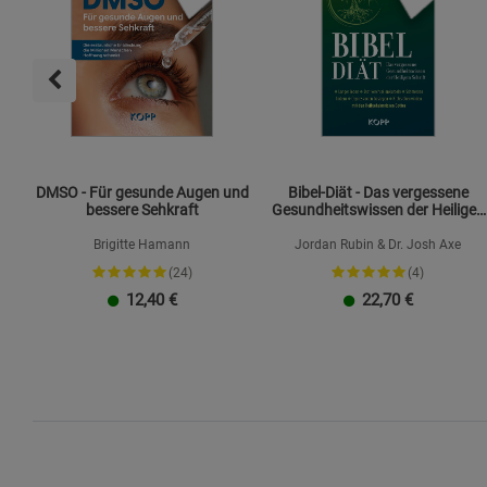
DMSO - Für gesunde Augen und
Bibel-Diät - Das vergessene
bessere Sehkraft
Gesundheitswissen der Heiligen
Schrift
Brigitte Hamann
Jordan Rubin & Dr. Josh Axe
(24)
(4)
12,40
€
22,70
€