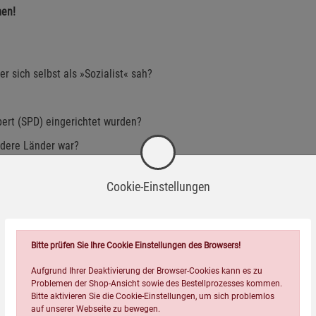
men!
r sich selbst als »Sozialist« sah?
bert (SPD) eingerichtet wurden?
andere Länder war?
n Südafrika waren?
Cookie-Einstellungen
?
Bitte prüfen Sie Ihre Cookie Einstellungen des Browsers!
Aufgrund Ihrer Deaktivierung der Browser-Cookies kann es zu
Problemen der Shop-Ansicht sowie des Bestellprozesses kommen.
zt haben
Bitte aktivieren Sie die Cookie-Einstellungen, um sich problemlos
auf unserer Webseite zu bewegen.