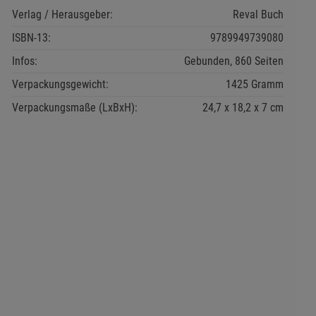
Verlag / Herausgeber:
Reval Buch
ISBN-13:
9789949739080
Infos:
Gebunden, 860 Seiten
Verpackungsgewicht:
1425 Gramm
Verpackungsmaße (LxBxH):
24,7
18,2
7
cm