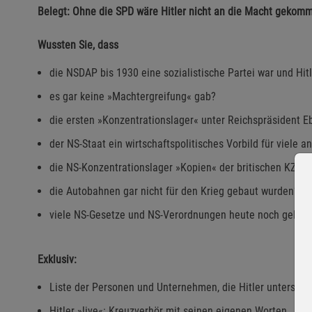
Belegt: Ohne die SPD wäre Hitler nicht an die Macht gekom
Wussten Sie, dass
die NSDAP bis 1930 eine sozialistische Partei war und Hitle
es gar keine »Machtergreifung« gab?
die ersten »Konzentrationslager« unter Reichspräsident E
der NS-Staat ein wirtschaftspolitisches Vorbild für viele 
die NS-Konzentrationslager »Kopien« der britischen KZs i
die Autobahnen gar nicht für den Krieg gebaut wurden?
viele NS-Gesetze und NS-Verordnungen heute noch gelten
Exklusiv:
Liste der Personen und Unternehmen, die Hitler unterstüt
Hitler »live«: Kreuzverhör mit seinen eigenen Worten