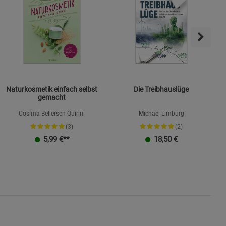
Naturkosmetik einfach selbst
Die Treibhauslüge
gemacht
Cosima Bellersen Quirini
Michael Limburg
(3)
(2)
K
5,99
€**
18,50
€