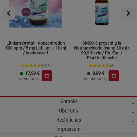
Lithium-Orotat - Konzentration
DMSO 3-prozentig in
500 ppm / 5 mg Lithium je 10 ml
Natriumchloridlösung 30 ml /
/ hochdosiert
99,9 % rein / Ph. Eur. /
Pipettenflasche
(103)
(8)
17,99
€
9,99
€
(71,96 EUR / 1 l)
(333,00 EUR / 1 l)
Kontakt
Über uns
Rechtliches
Impressum