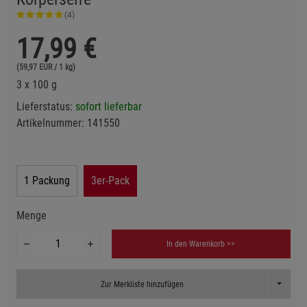
(4)
17,99
€
(59,97 EUR / 1 kg)
3 x 100 g
Lieferstatus:
sofort lieferbar
Artikelnummer:
141550
1 Packung
3er-Pack
Menge
In den Warenkorb >>
Toggle D
Zur Merkliste hinzufügen