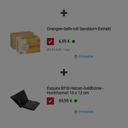
Beschreibung Statistik Cookies
Cookie-Informationen
anzeigen
Marketing Cookies (3)
Orangen-Seife mit Sanddorn-Extrakt
Marketing Cookies
Beschreibung Marketing Cookies
6,99
€
Cookie-Informationen
anzeigen
(69,90 EUR / 1 kg)
Hinweise
Datenschutzerklärung
Impressum
Esquire RFID Herren-Geldbörse -
Hochformat 10 x 12 cm
69,95
€
Hinweise