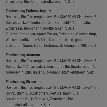
Zitrusfaser, Bio-Johannisbrotkernmehl*, Salz
Beschreibung Statistik Cookies
Eismischung Erdbeer-Joghurt
Cookie-Informationen
anzeigen
Dextrose, Bio-Trockenglucose*, Bio-MAGERMILCHpulver*, Bio-
Rohrohrzucker*, Inulin, Bio-Guarkernmehl*, Apfelpektin,
Marketing Cookies (3)
Marketing Cookies
Zitrusfaser, Bio-Johannisbrotkernmehl*, Salz
Beschreibung Marketing Cookies
Zutaten Erdbeervariegato: Zucker, Erdbeeren, Glucosesirup,
Wasser, modifizierte Stärke, Karottenextrakt, ganze
Cookie-Informationen
anzeigen
Erdbeeren, Säure: E 330, Erdbeersaft, Aromen, E 100, E 202
Datenschutzerklärung
Impressum
Eismischung Amarena
Dextrose, Bio-Trockenglucose*, Bio-MAGERMILCHpulver*, Bio-
Rohrzucker*, Amarenakirschen, Inulin, Bio-Guarkernmehl*,
Apfelpektin, Zitrusfaser, Bio-Johannisbrotkernmehl*, Salz
Eismischung Stracciatella
Dextrose, Bio-Trockenglucose*, Bio-MAGERMILCHpulver*, Bio-
Rohrzucker*, Bio-Zartbitterkuvertüre, Inulin, Bio-
Guarkernmehl*, Apfelpektin, Zitrusfaser, Bio-
Johannisbrotkernmehl*, Salz