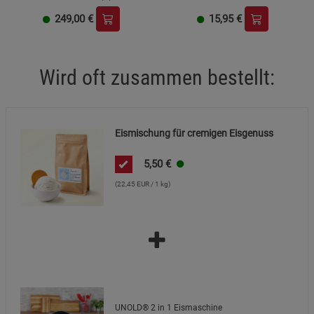
249,00
€
15,95
€
Wird oft zusammen bestellt:
Eismischung für cremigen Eisgenuss
5,50
€
(22,45 EUR / 1 kg)
UNOLD® 2 in 1 Eismaschine