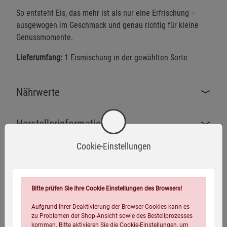
So entsteht Eis, das mehr ist als nur eine Erfrischung –
ausgewogen im Geschmack und genau richtig für kleine
Genussmomente.
Lieferumfang:
1 Eismischung in der gewählten Sorte
Nährwerte
Herstellerinformationen
Cookie-Einstellungen
Bitte prüfen Sie Ihre Cookie Einstellungen des Browsers!
Zusatzstofffrei
Aufgrund Ihrer Deaktivierung der Browser-Cookies kann es
zu Problemen der Shop-Ansicht sowie des Bestellprozesses
kommen. Bitte aktivieren Sie die Cookie-Einstellungen, um