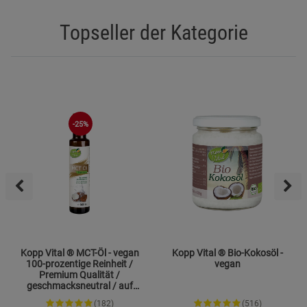
Topseller der Kategorie
-25%
Kopp Vital ® MCT-Öl - vegan
Kopp Vital ® Bio-Kokosöl -
100-prozentige Reinheit /
vegan
Premium Qualität /
geschmacksneutral / auf
Kokosölbasis
(182)
(516)