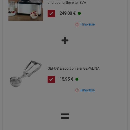
und Joghurtbereiter EVA
249,00
€
Hinweise
GEFU® Eisportionierer GEPALINA
15,95
€
Hinweise
=