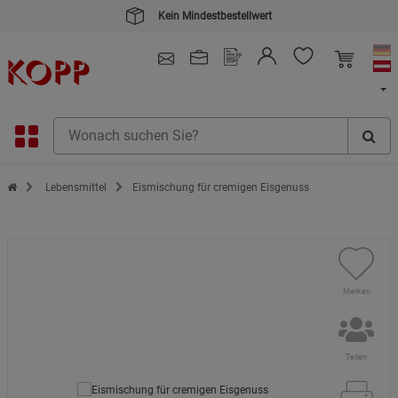
Kein Mindestbestellwert
4.91
/ 5.0 - SEHR GUT
(148.391)
Zur Startseite des Kopp Verlag Online-Shop
Lebensmittel
Eismischung für cremigen Eisgenuss
Merken
Teilen