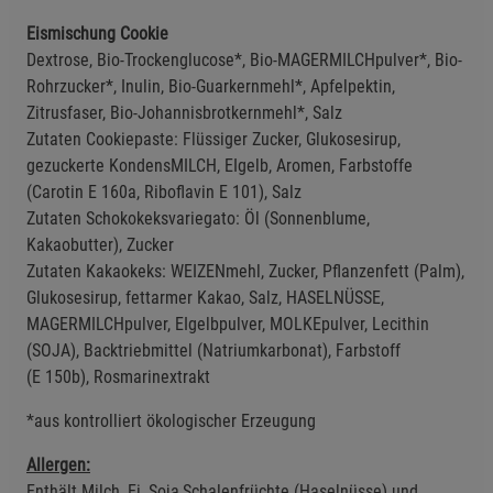
Eismischung Cookie
Dextrose, Bio-Trockenglucose*, Bio-MAGERMILCHpulver*, Bio-
Rohrzucker*, Inulin, Bio-Guarkernmehl*, Apfelpektin,
Zitrusfaser, Bio-Johannisbrotkernmehl*, Salz
Zutaten Cookiepaste: Flüssiger Zucker, Glukosesirup,
gezuckerte KondensMILCH, EIgelb, Aromen, Farbstoffe
(Carotin E 160a, Riboflavin E 101), Salz
Zutaten Schokokeksvariegato: Öl (Sonnenblume,
Kakaobutter), Zucker
Zutaten Kakaokeks: WEIZENmehl, Zucker, Pflanzenfett (Palm),
Glukosesirup, fettarmer Kakao, Salz, HASELNÜSSE,
MAGERMILCHpulver, EIgelbpulver, MOLKEpulver, Lecithin
(SOJA), Backtriebmittel (Natriumkarbonat), Farbstoff
(E 150b), Rosmarinextrakt
*aus kontrolliert ökologischer Erzeugung
Allergen:
Enthält Milch, Ei, Soja,Schalenfrüchte (Haselnüsse) und