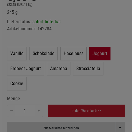
(22,45 EUR / 1 kg)
245 g
Lieferstatus:
sofort lieferbar
Artikelnummer:
142284
Vanille
Schokolade
Haselnuss
Joghurt
Erdbeer-Joghurt
Amarena
Stracciatella
Cookie
Menge
In den Warenkorb >>
Toggle D
Zur Merkliste hinzufügen