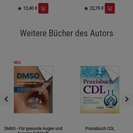
12,40
€
22,70
€
Weitere Bücher des Autors
NEU
DMSO - Für gesunde Augen und
Praxisbuch CDL