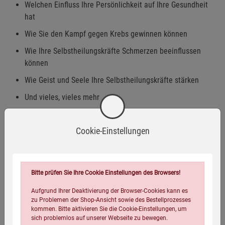
Welchen Einfluss Ihre Persönlichkeit auf Ihre Gesundheit
hat
Wie Sie den Kampf gegen Krebs gewinnen können
Wie Ihre Selbstheilungskräfte Schmerzen beeinflussen
können
Wie Geist und Seele Ihre Selbstheilungskräfte stärken
Und vieles, vieles mehr .
Dieses Buch zeigt Ihnen, wie großartig die Heilkräfte des
menschlichen Körpers sind - und wie sehr wir sie
Cookie-Einstellungen
unterschätzen!
Bitte prüfen Sie Ihre Cookie Einstellungen des Browsers!
Eigenschaften
Aufgrund Ihrer Deaktivierung der Browser-Cookies kann es
zu Problemen der Shop-Ansicht sowie des Bestellprozesses
kommen. Bitte aktivieren Sie die Cookie-Einstellungen, um
Verlag / Herausgeber:
Kopp Verlag
sich problemlos auf unserer Webseite zu bewegen.