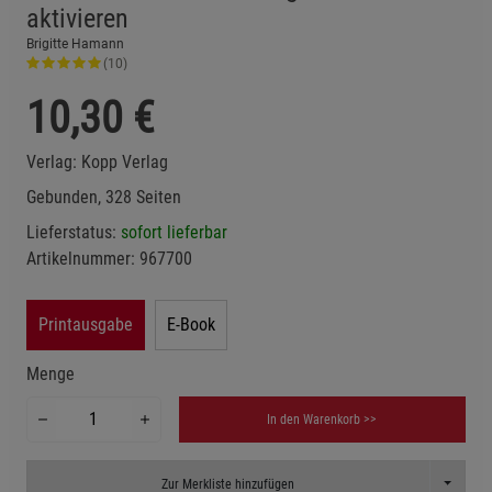
aktivieren
Brigitte Hamann
(10)
10,30
€
Verlag:
Kopp Verlag
Gebunden, 328 Seiten
Lieferstatus:
sofort lieferbar
Artikelnummer:
967700
Printausgabe
E-Book
Menge
In den Warenkorb >>
Toggle D
Zur Merkliste hinzufügen