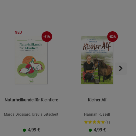
s
NEU
-61%
-52%
ies
Naturheilkunde für Kleintiere
Kleiner Alf
Marga Drossard, Ursula Letschert
Hannah Russell
(1)
4,99
€
4,99
€