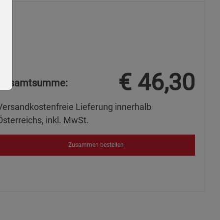
€
46,30
Gesamtsumme:
Versandkostenfreie Lieferung innerhalb
Österreichs, inkl. MwSt.
ie Gruppe
Zusammen bestellen