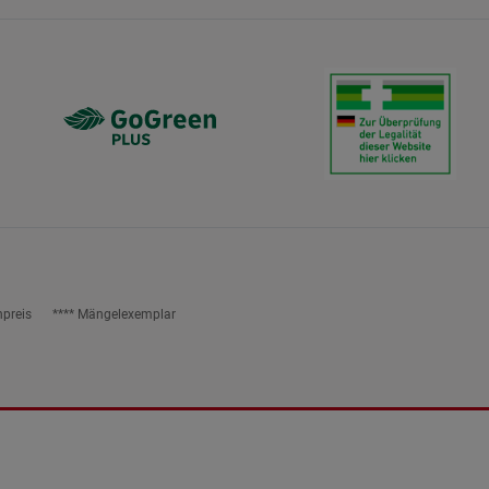
npreis
**** Mängelexemplar