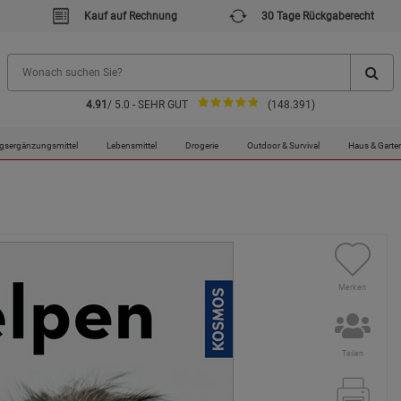
Kauf auf Rechnung
30 Tage Rückgaberecht
4.91
/ 5.0 - SEHR GUT
(148.391)
gsergänzungsmittel
Lebensmittel
Drogerie
Outdoor & Survival
Haus & Garte
Merken
Teilen