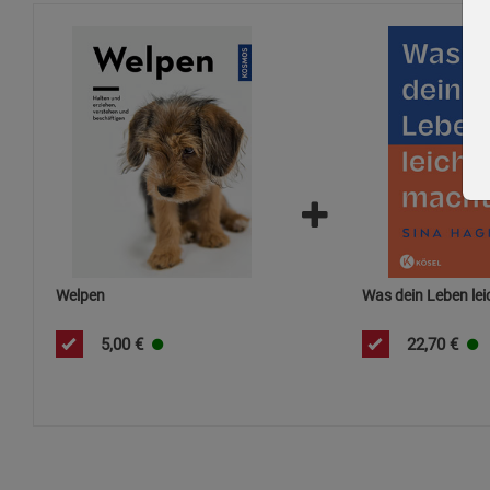
Welpen
Was dein Leben lei
5,00
€
22,70
€