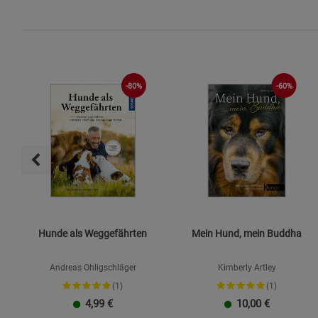
-80%
-60%
Hunde als Weggefährten
Mein Hund, mein Buddha
Andreas Ohligschläger
Kimberly Artley
(1)
(1)
4,99
€
10,00
€