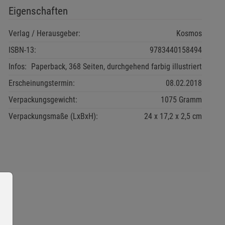
Eigenschaften
Verlag / Herausgeber:
Kosmos
ISBN-13:
9783440158494
Infos:
Paperback, 368 Seiten, durchgehend farbig illustriert
Erscheinungstermin:
08.02.2018
Verpackungsgewicht:
1075 Gramm
Verpackungsmaße (LxBxH):
24
17,2
2,5
cm