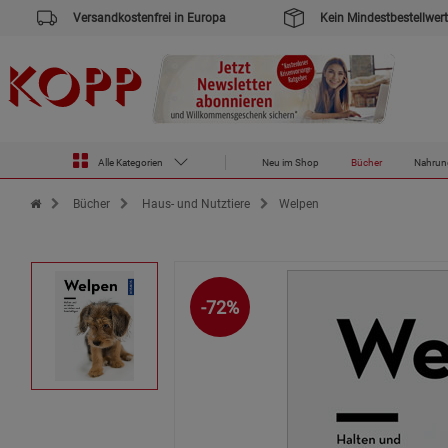
Versandkostenfrei in Europa
Kein Mindestbestellwert
Alle Kategorien
Neu im Shop
Bücher
Nahrun
Zur Startseite des Kopp Verlag Online-Shop
Bücher
Haus- und Nutztiere
Welpen
-72%