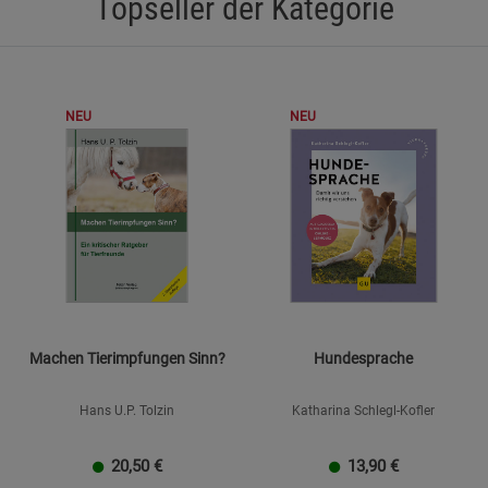
Topseller der Kategorie
Statistik Cookies (1)
Statistik Cookie
Beschreibung Statistik Cookies
Cookie-Informationen
anzeigen
NEU
NEU
Marketing Cookies (3)
Marketing Cook
Beschreibung Marketing Cookies
Cookie-Informationen
anzeigen
Datenschutzerklärung
Impressum
Machen Tierimpfungen Sinn?
Hundesprache
Hans U.P. Tolzin
Katharina Schlegl-Kofler
20,50
€
13,90
€