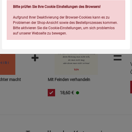
Bitte prüfen Sie Ihre Cookie Einstellungen des Browsers!
Aufgrund Ihrer Deaktivierung der Browser-Cookies kann es zu
Problemen der Shop-Ansicht sowie des Bestellprozesses kommen.
Bitte aktivieren Sie die Cookie-Einstellungen, um sich problemlos
auf unserer Webseite zu bewegen.
=
chter macht
Mit Feinden verhandeln
Einstellungen speichern für die Gruppe
Einstellungen speichern für die Gruppe
Einstellungen speichern für d
Zurück
Einwilligung nicht erteilen
18,60
€
Notwendige Cookies (5)
Beschreibung Notwendige Cookies
Cookie-Informationen
anzeigen