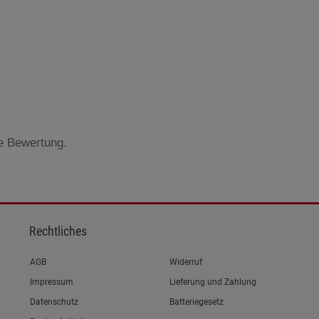
te Bewertung.
Rechtliches
Link zum/zur
AGB
Widerruf
Link zum/zur
Impressum
Lieferung und Zahlung
Link zum/zur
Datenschutz
Batteriegesetz