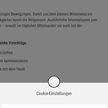
tapsigen Bewegungen. Damit aus dem kleinen Wirbelwind ein
Begleiter durch die Welpenzeit. Ausführliche Informationen zum
 – sowohl im täglichen Miteinander als auch bei der
eiche Vorschläge.
erziehen
ihm kommunizieren
en mit dem Hund
Cookie-Einstellungen
Wird oft zusammen bestellt: