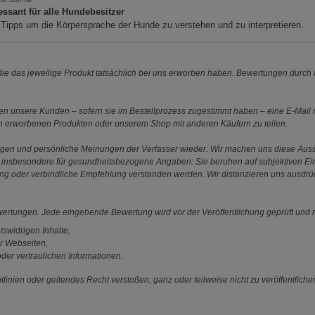
essant für alle Hundebesitzer
Tipps um die Körpersprache der Hunde zu verstehen und zu interpretieren.
e das jeweilige Produkt tatsächlich bei uns erworben haben. Bewertungen durch P
 unsere Kunden – sofern sie im Bestellprozess zugestimmt haben – eine E-Mail m
en erworbenen Produkten oder unserem Shop mit anderen Käufern zu teilen.
ungen und persönliche Meinungen der Verfasser wieder. Wir machen uns diese Au
s gilt insbesondere für gesundheitsbezogene Angaben: Sie beruhen auf subjektiven 
ung oder verbindliche Empfehlung verstanden werden. Wir distanzieren uns ausdr
ewertungen. Jede eingehende Bewertung wird vor der Veröffentlichung geprüft und n
tswidrigen Inhalte,
r Webseiten,
der vertraulichen Informationen.
linien oder geltendes Recht verstoßen, ganz oder teilweise nicht zu veröffentliche