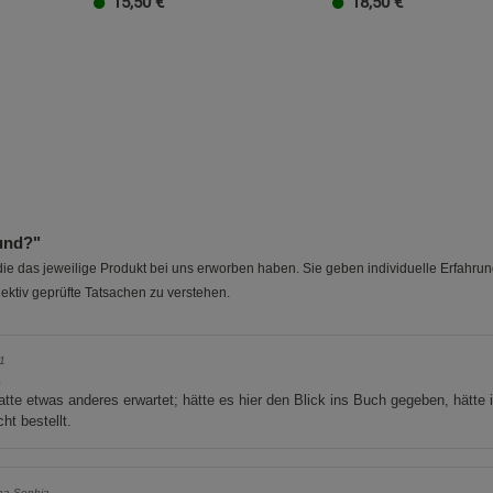
15,50
€
18,50
€
Cookie-Informationen
anzeigen
Datenschutzerklärung
Impressum
und?"
e das jeweilige Produkt bei uns erworben haben. Sie geben individuelle Erfahru
ektiv geprüfte Tatsachen zu verstehen.
 1
a
atte etwas anderes erwartet; hätte es hier den Blick ins Buch gegeben, hätte 
cht bestellt.
ina Sophia