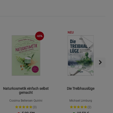
ie Gruppe
NEU
-65%
s
Naturkosmetik einfach selbst
Die Treibhauslüge
gemacht
ies
Cosima Bellersen Quirini
Michael Limburg
(3)
(2)
K