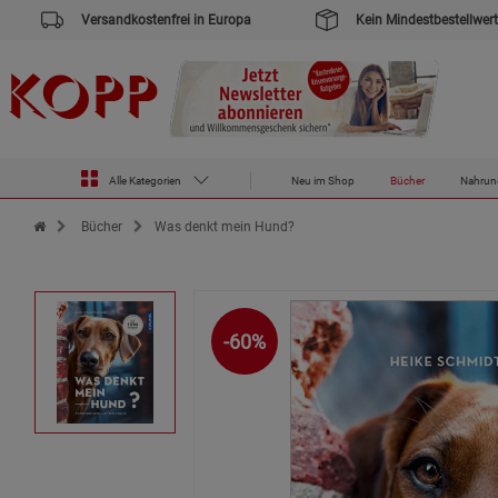
Versandkostenfrei in Europa
Kein Mindestbestellwert
Alle Kategorien
Neu im Shop
Bücher
Nahrun
Zur Startseite des Kopp Verlag Online-Shop
Bücher
Was denkt mein Hund?
-60%