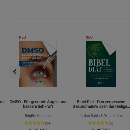
NEU
NEU
om
DMSO - Für gesunde Augen und
Bibel-Diät - Das vergessene
bessere Sehkraft
Gesundheitswissen der Heiligen
Schrift
Brigitte Hamann
Jordan Rubin & Dr. Josh Axe
(24)
(5)