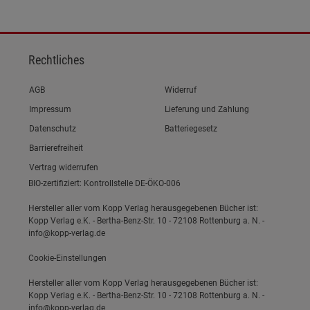
Rechtliches
Link zum/zur
AGB
Widerruf
Link zum/zur
Impressum
Lieferung und Zahlung
Link zum/zur
Datenschutz
Batteriegesetz
Link zum/zur
Barrierefreiheit
Vertrag widerrufen
BIO-zertifiziert: Kontrollstelle DE-ÖKO-006
Hersteller aller vom Kopp Verlag herausgegebenen Bücher ist:
Kopp Verlag e.K. - Bertha-Benz-Str. 10 - 72108 Rottenburg a. N. -
info@kopp-verlag.de
Cookie-Einstellungen
Hersteller aller vom Kopp Verlag herausgegebenen Bücher ist:
Kopp Verlag e.K. - Bertha-Benz-Str. 10 - 72108 Rottenburg a. N. -
info@kopp-verlag.de