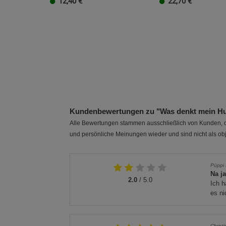
12,40
€
22,70
€
Kundenbewertungen zu "Was denkt mein H
Alle Bewertungen stammen ausschließlich von Kunden, di
und persönliche Meinungen wieder und sind nicht als obj
Püppi
Na j
2.0
/ 5.0
Ich h
es ni
Christ