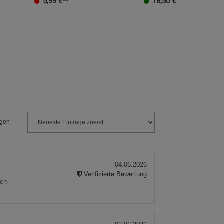
5,99
€**
18,50
€
ngen
04.06.2026
Verifizierte Bewertung
ich