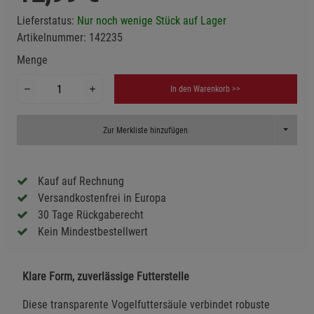
Lieferstatus:
Nur noch wenige Stück auf Lager
Artikelnummer:
142235
Menge
In den Warenkorb >>
Toggle D
Zur Merkliste hinzufügen
Kauf auf Rechnung
Versandkostenfrei in Europa
30 Tage Rückgaberecht
Kein Mindestbestellwert
Klare Form, zuverlässige Futterstelle
Diese transparente Vogelfuttersäule verbindet robuste