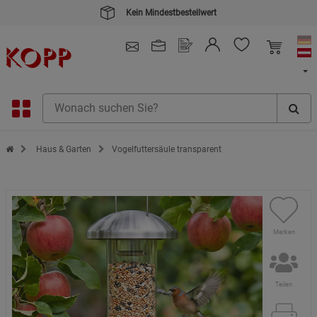
Kein Mindestbestellwert
4.91
/ 5.0 - SEHR GUT
(148.391)
Zur Startseite des Kopp Verlag Online-Shop
Haus & Garten
Vogelfuttersäule transparent
Merken
Teilen