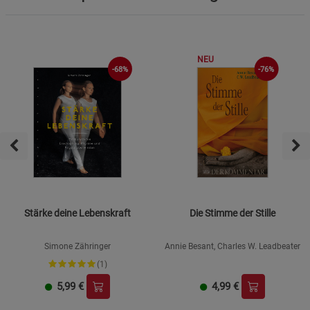
NEU
-68%
-76%
Stärke deine Lebenskraft
Die Stimme der Stille
Simone Zähringer
Annie Besant, Charles W. Leadbeater
(1)
5,99
€
4,99
€