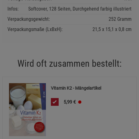
Infos:
Softcover, 128 Seiten, Durchgehend farbig illustriert
Einstellungen speichern für die Gruppe
Zurück
Einwilligung nicht erteilen
Verpackungsgewicht:
252 Gramm
Verpackungsmaße (LxBxH):
21,5
15,1
0,8
cm
Notwendige Cookies (5)
Beschreibung Notwendige Cookies
Cookie-Informationen
anzeigen
Wird oft zusammen bestellt:
Statistik Cookies (1)
Statistik Cookies
Beschreibung Statistik Cookies
Cookie-Informationen
anzeigen
Vitamin K2 - Mängelartikel
5,99
€
Marketing Cookies (3)
Marketing Cookies
Beschreibung Marketing Cookies
Cookie-Informationen
anzeigen
Datenschutzerklärung
Impressum