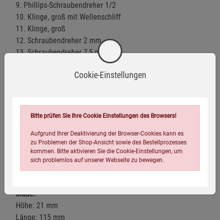
9. Phillips-Schraubendreher 1/2
10. Klinge, groß mit Wellenschliff
11. Klinge, groß
12. Schraubendreher 2 mm
13. Schraubendreher 7,5 mm
14. Kistenöffner, robust
Cookie-Einstellungen
15. Holzsäge
16. Holzmeißel 7 mm und -schaber
17. Drahtabisolierer
18. Drahtschaber
Bitte prüfen Sie Ihre Cookie Einstellungen des Browsers!
19. Metallsäge
20. Metallfeile
Aufgrund Ihrer Deaktivierung der Browser-Cookies kann es
zu Problemen der Shop-Ansicht sowie des Bestellprozesses
21. Stech-/Bohrahle
kommen. Bitte aktivieren Sie die Cookie-Einstellungen, um
22. Dosenöffner
sich problemlos auf unserer Webseite zu bewegen.
23. Schraubendreher 3 mm
Maße:
Höhe: 21 mm
Länge: 115 mm