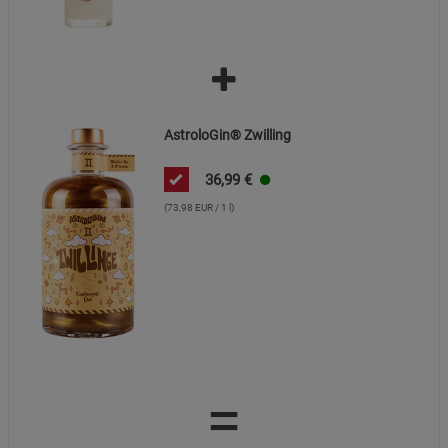
AstroloGin® Zwilling
36,99
€
(73,98 EUR / 1 l)
=