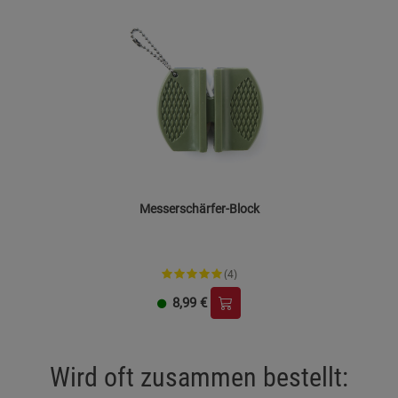
erfordern. Dennoch sollte es am Ende seiner
Lebensdauer entsprechend den lokalen Vorschriften
recycelt oder entsorgt werden.
Nutzen Sie öffentliche Sammelstellen oder
Recyclingprogramme für Werkzeuge und Metallteile, um
Umweltbelastungen zu minimieren.
Messerschärfer-Block
(4)
8,99
€
Wird oft zusammen bestellt: