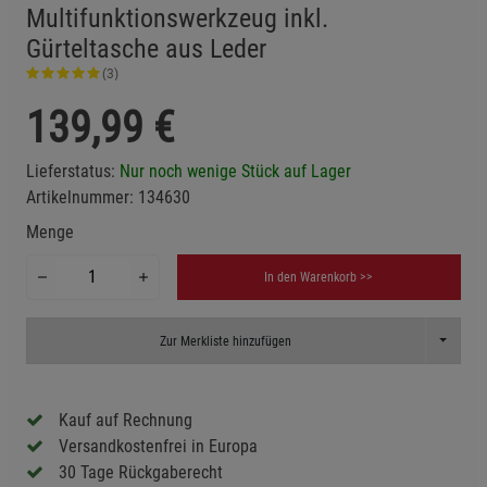
Multifunktionswerkzeug inkl.
Gürteltasche aus Leder
(3)
139,99
€
Lieferstatus:
Nur noch wenige Stück auf Lager
Artikelnummer:
134630
Menge
In den Warenkorb >>
Toggle D
Zur Merkliste hinzufügen
Kauf auf Rechnung
Versandkostenfrei in Europa
30 Tage Rückgaberecht