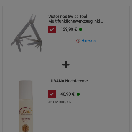
Victorinox Swiss Tool
Multifunktionswerkzeug inkl.
Gürteltasche aus Leder
139,99
€
Hinweise
LUBANA Nachtcreme
40,90
€
(818,00 EUR / 1 l)