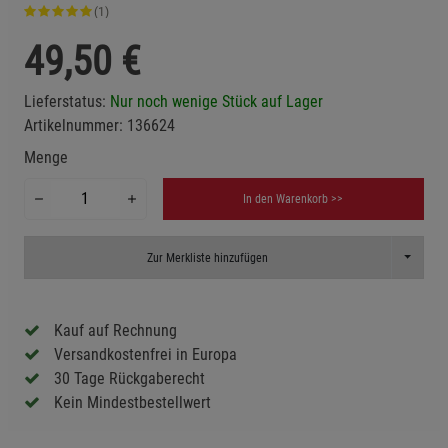
(1)
49,50
€
Lieferstatus:
Nur noch wenige Stück auf Lager
Artikelnummer:
136624
Menge
In den Warenkorb >>
Toggle D
Zur Merkliste hinzufügen
Kauf auf Rechnung
Versandkostenfrei in Europa
30 Tage Rückgaberecht
Kein Mindestbestellwert