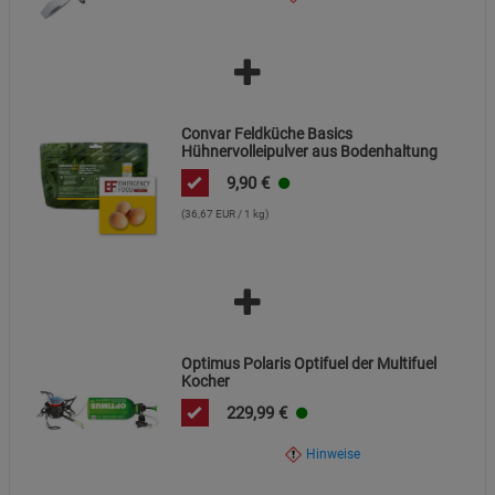
muss.
Datenschutzerklärung
Impressum
Verwendung: Dieses Messer ist als Werkzeug für
Outdoor-Aktivitäten konzipiert und nicht als Waffe
vorgesehen.
Convar Feldküche Basics
Hühnervolleipulver aus Bodenhaltung
9,90
€
(36,67 EUR / 1 kg)
Optimus Polaris Optifuel der Multifuel
Kocher
229,99
€
Hinweise