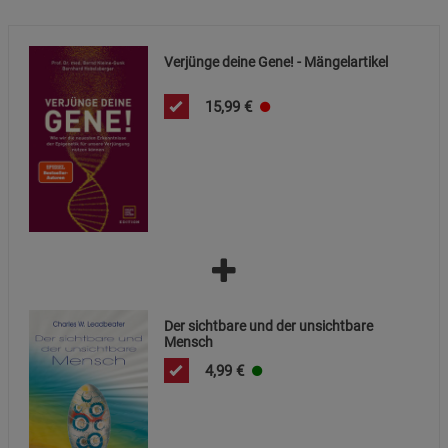
Notwendige Cookies (5)
Beschreibung Notwendige Cookies
Verjünge deine Gene! - Mängelartikel
Cookie-Informationen
anzeigen
15,99
€
Statistik Cookies (1)
Statistik Cookies
Beschreibung Statistik Cookies
Cookie-Informationen
anzeigen
Marketing Cookies (3)
Marketing Cookies
Beschreibung Marketing Cookies
Cookie-Informationen
anzeigen
Der sichtbare und der unsichtbare
Mensch
Datenschutzerklärung
Impressum
4,99
€