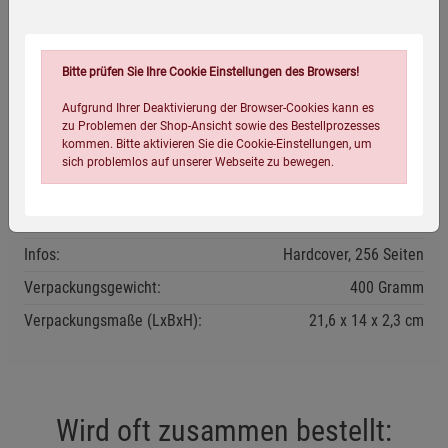
Ein herausragendes Buch von Deutschlands Anti-Aging-
Spezialist Prof. Dr. Kleine-Gunk in Zusammenarbeit mit
Bitte prüfen Sie Ihre Cookie Einstellungen des Browsers!
Medizin-Journalist Bernhard Hobelsberger.
Aufgrund Ihrer Deaktivierung der Browser-Cookies kann es
zu Problemen der Shop-Ansicht sowie des Bestellprozesses
kommen. Bitte aktivieren Sie die Cookie-Einstellungen, um
sich problemlos auf unserer Webseite zu bewegen.
Eigenschaften
Verlag / Herausgeber:
Gräfe und Unzer
Infos:
Hardcover, 256 Seiten
Verpackungsgewicht:
400 Gramm
Verpackungsmaße (LxBxH):
21,6
14
2,3
cm
Einstellungen speichern für die Gruppe
Einstellungen speichern für die Gruppe
Einstellungen speichern für die Gruppe
Zurück
Einwilligung nicht erteilen
Wird oft zusammen bestellt: