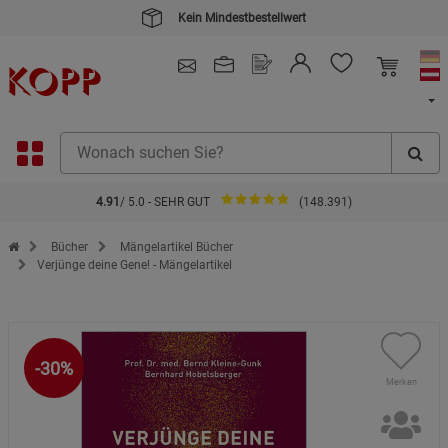
Kein Mindestbestellwert
4.91
/ 5.0 - SEHR GUT
(148.391)
Zur Startseite des Kopp Verlag Online-Shop
Bücher
Mängelartikel Bücher
Verjünge deine Gene! - Mängelartikel
-30%
Merken