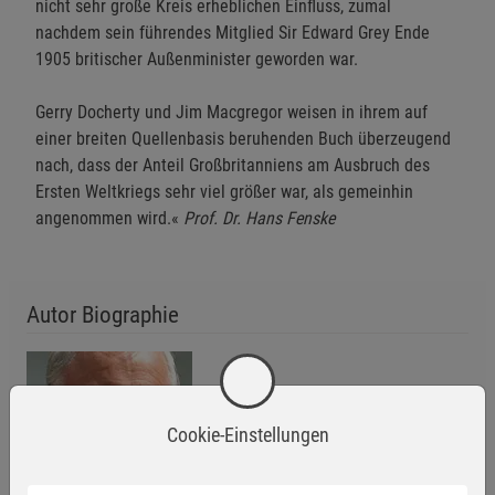
nicht sehr große Kreis erheblichen Einfluss, zumal
nachdem sein führendes Mitglied Sir Edward Grey Ende
1905 britischer Außenminister geworden war.
Gerry Docherty und Jim Macgregor weisen in ihrem auf
einer breiten Quellenbasis beruhenden Buch überzeugend
nach, dass der Anteil Großbritanniens am Ausbruch des
Ersten Weltkriegs sehr viel größer war, als gemeinhin
angenommen wird.«
Prof. Dr. Hans Fenske
Autor Biographie
Cookie-Einstellungen