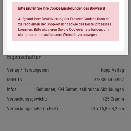
Gerry Docherty,
ist ein ehemaliger Schulleiter. Er hat Bücher
Bitte prüfen Sie Ihre Cookie Einstellungen des Browsers!
über die Geschichte Schottlands und Europas verfasst sowie
Aufgrund Ihrer Deaktivierung der Browser-Cookies kann es
zahlreiche Artikel über den Ersten Weltkrieg. Gemeinsam mit
zu Problemen der Shop-Ansicht sowie des Bestellprozesses
Jim Ma
...
kommen. Bitte aktivieren Sie die Cookie-Einstellungen, um
sich problemlos auf unserer Webseite zu bewegen.
weiterlesen
Eigenschaften
Verlag / Herausgeber:
Kopp Verlag
ISBN-13:
9783864454967
Einstellungen speichern für die Gruppe
Einstellungen speichern für die Gruppe
Infos:
Gebunden, 494 Seiten, zahlreiche Abbildungen
Verpackungsgewicht:
725 Gramm
Einstellungen speichern für die Gruppe
Zurück
Einwilligung nicht erteilen
Verpackungsmaße (LxBxH):
23
15,8
4,2
cm
Notwendige Cookies (5)
Beschreibung Notwendige Cookies