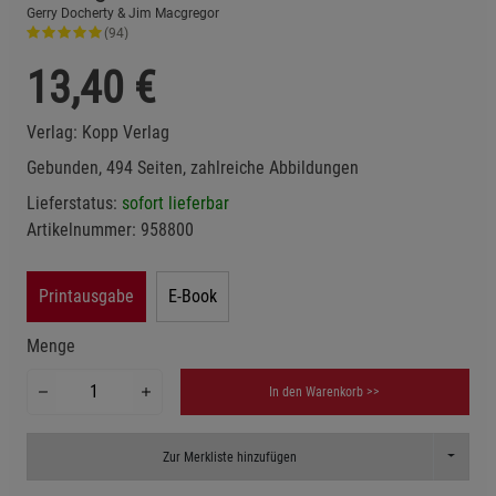
Gerry Docherty & Jim Macgregor
(94)
13,40
€
Verlag:
Kopp Verlag
Gebunden, 494 Seiten, zahlreiche Abbildungen
Lieferstatus:
sofort lieferbar
Artikelnummer:
958800
Printausgabe
E-Book
Menge
In den Warenkorb >>
Toggle D
Zur Merkliste hinzufügen