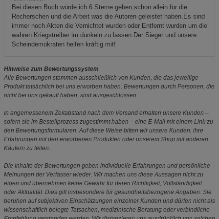
Bei diesen Buch würde ich 6 Sterne geben,schon allein für die
Recherschen und die Arbeit was die Autoren geleistet haben.Es sind
immer noch Akten die Vernichtet wurden oder Entfernt wurden um die
wahren Kriegstreiber im dunkeln zu lassen.Der Sieger und unsere
Scheindemokraten helfen kräftig mit!
Hinweise zum Bewertungssystem
Alle Bewertungen stammen ausschließlich von Kunden, die das jeweilige
Produkt tatsächlich bei uns erworben haben. Bewertungen durch Personen, die
nicht bei uns gekauft haben, sind ausgeschlossen.
In angemessenem Zeitabstand nach dem Versand erhalten unsere Kunden –
sofern sie im Bestellprozess zugestimmt haben – eine E-Mail mit einem Link zu
den Bewertungsformularen. Auf diese Weise bitten wir unsere Kunden, ihre
Erfahrungen mit den erworbenen Produkten oder unserem Shop mit anderen
Käufern zu teilen.
Die Inhalte der Bewertungen geben individuelle Erfahrungen und persönliche
Meinungen der Verfasser wieder. Wir machen uns diese Aussagen nicht zu
eigen und übernehmen keine Gewähr für deren Richtigkeit, Vollständigkeit
oder Aktualität. Dies gilt insbesondere für gesundheitsbezogene Angaben: Sie
beruhen auf subjektiven Einschätzungen einzelner Kunden und dürfen nicht als
wissenschaftlich belegte Tatsachen, medizinische Beratung oder verbindliche
Empfehlung verstanden werden. Wir distanzieren uns ausdrücklich von solchen