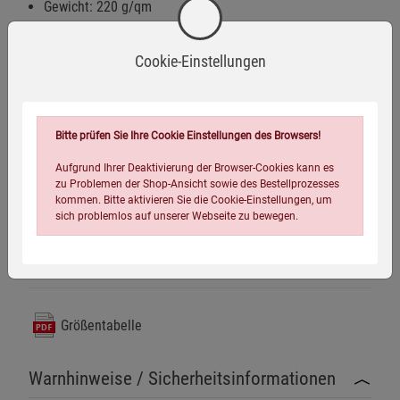
Gewicht: 220 g/qm
Gesäß- und Knieverstärkung
Cookie-Einstellungen
Eingriff mit verdeckter Knopfleiste
verstellbare Bundweite
2 seitliche Schubtaschen
Bitte prüfen Sie Ihre Cookie Einstellungen des Browsers!
2 große aufgesetzte Beintaschen
Aufgrund Ihrer Deaktivierung der Browser-Cookies kann es
zu Problemen der Shop-Ansicht sowie des Bestellprozesses
2 Gesäßtaschen mit Patte und Knopfverschluss
kommen. Bitte aktivieren Sie die Cookie-Einstellungen, um
sich problemlos auf unserer Webseite zu bewegen.
Beinabschluss mit Zugband
Größentabelle
Warnhinweise / Sicherheitsinformationen
Einstellungen speichern für die Gruppe
Einstellungen speichern für die Gruppe