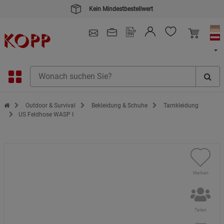
Kein Mindestbestellwert
4.91
/ 5.0 - SEHR GUT
(148.391)
Zur Startseite des Kopp Verlag Online-Shop
Outdoor & Survival
Bekleidung & Schuhe
Tarnkleidung
US Feldhose WASP I
Merken
Teilen