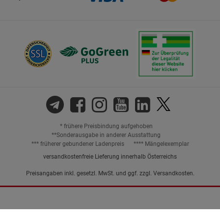
* frühere Preisbindung aufgehoben
**Sonderausgabe in anderer Ausstattung
*** früherer gebundener Ladenpreis
**** Mängelexemplar
versandkostenfreie Lieferung innerhalb Österreichs
Preisangaben inkl. gesetzl. MwSt. und ggf. zzgl.
Versandkosten.