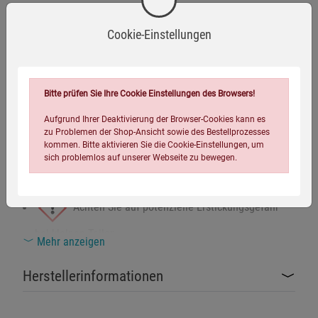
Fassungsvermögen:
ca. 36 l
Gewicht:
ca. 1,4 kg
Cookie-Einstellungen
Rückenpolsterung:
EVA-Schaumstoff 350 g/m²
Schulterpolsterung:
EVA-Schaumstoff 435 g/m²
Bitte prüfen Sie Ihre Cookie Einstellungen des Browsers!
Aufgrund Ihrer Deaktivierung der Browser-Cookies kann es
zu Problemen der Shop-Ansicht sowie des Bestellprozesses
Warnhinweise / Sicherheitsinformationen
kommen. Bitte aktivieren Sie die Cookie-Einstellungen, um
sich problemlos auf unserer Webseite zu bewegen.
Warnhinweise
Achten Sie auf potenzielle Erstickungsgefahr
bei kleinen Teilen.
Mehr anzeigen
Dieses Produkt erfüllt die Anforderungen der
Herstellerinformationen
Einstellungen speichern für die Gruppe
Einstellungen speichern für die Gruppe
EU-Sicherheitsnormen.