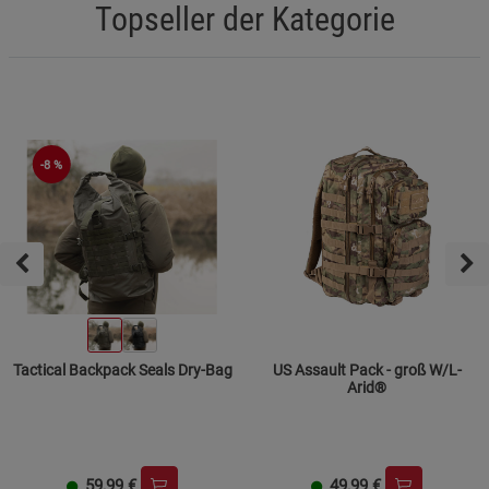
Topseller der Kategorie
-8 %
Tactical Backpack Seals Dry-Bag
US Assault Pack - groß W/L-
Arid®
59,99
€
49,99
€