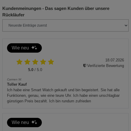
Notwendige Cookies (5)
platziert sind, um ein Umkippen zu verhindern.
Kundenmeinungen - Das sagen Kunden über unsere
Beschreibung Notwendige Cookies
Vermeiden Sie Zugluft, die Funken oder Glut verteilen
Rückläufer
könnte.
Cookie-Informationen
anzeigen
Reinigen Sie den Halter regelmäßig, um
Ascherückstände zu entfernen.
Statistik Cookies (1)
Statistik Cookies
Wie neu
Beschreibung Statistik Cookies
Entsorgungshinweise
Dieses Produkt darf nicht im normalen Hausmüll
Cookie-Informationen
anzeigen
18.07.2026
entsorgt werden.
Verifizierte Bewertung
5.0
/ 5.0
Entsorgen Sie das Produkt umweltgerecht an einer
Marketing Cookies (3)
Marketing Cookies
Carmen W.
entsprechenden Sammelstelle.
Beschreibung Marketing Cookies
Toller Kauf
Ich habe eine Smart Watch gekauft und bin begeistert. Sie hat alle
Beachten Sie lokale Vorschriften zur Entsorgung von
Cookie-Informationen
anzeigen
Funktionen, genau, wie eine teure Uhr. Ich habe einen unschlagbar
Keramikprodukten.
günstigen Preis bezahlt. Ich bin rundum zufrieden
Datenschutzerklärung
Impressum
Wie neu