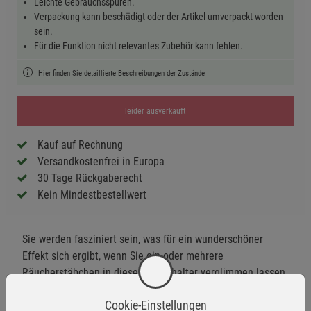
Leichte Gebrauchsspuren.
Verpackung kann beschädigt oder der Artikel umverpackt worden
sein.
Für die Funktion nicht relevantes Zubehör kann fehlen.
Hier finden Sie detaillierte Beschreibungen der Zustände
leider ausverkauft
Kauf auf Rechnung
Versandkostenfrei in Europa
30 Tage Rückgaberecht
Kein Mindestbestellwert
Sie werden fasziniert sein, was für ein wunderschöner
Effekt sich ergibt, wenn Sie ein oder mehrere
Räucherstäbchen in diesem Turmhalter verglimmen lassen.
Ein besonderer Vorteil dieses Halters ist, dass die Asche
Cookie-Einstellungen
sauber im Inneren aufgefangen wird.