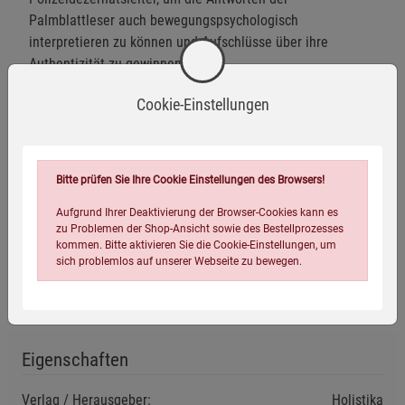
Palmblattleser auch bewegungspsychologisch
interpretieren zu können und Aufschlüsse über ihre
Authentizität zu gewinnen.
Dieses Buch gibt die Erlebnisse dieser Reisen wieder und
Cookie-Einstellungen
beschäftigt sich unter Einbeziehung moderner
quantenphysikalischer Erkenntnisse und spiritueller
Denkmodelle auch damit, wie die Rishis zu ihren
Vorhersagen kommen konnten. Die daraus abgeleiteten
Bitte prüfen Sie Ihre Cookie Einstellungen des Browsers!
Erkenntnisse können Ihnen eine zuverlässige Hilfe dabei
Aufgrund Ihrer Deaktivierung der Browser-Cookies kann es
bieten, Ihr Schicksal positiver und vor allem
zu Problemen der Shop-Ansicht sowie des Bestellprozesses
selbstbestimmter zu gestalten. Doch schon heute können
kommen. Bitte aktivieren Sie die Cookie-Einstellungen, um
Sie sich die Frage stellen, ob es Vorbestimmung oder
sich problemlos auf unserer Webseite zu bewegen.
Zufall ist, dass Sie dieses Buch in Ihren Händen halten .
Eigenschaften
Verlag / Herausgeber:
Holistika