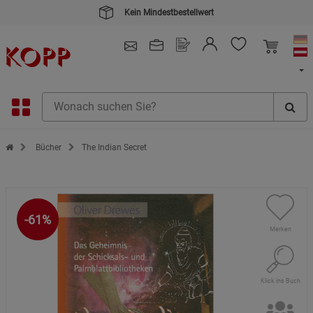
Kein Mindestbestellwert
4.91
/ 5.0 - SEHR GUT
(148.391)
Zur Startseite des Kopp Verlag Online-Shop
Bücher
The Indian Secret
-61%
Merken
Klick ins Buch