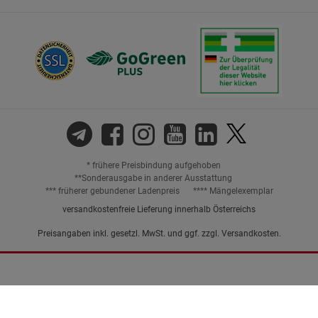
* frühere Preisbindung aufgehoben
**Sonderausgabe in anderer Ausstattung
*** früherer gebundener Ladenpreis
**** Mängelexemplar
versandkostenfreie Lieferung innerhalb Österreichs
Preisangaben inkl. gesetzl. MwSt. und ggf. zzgl.
Versandkosten.