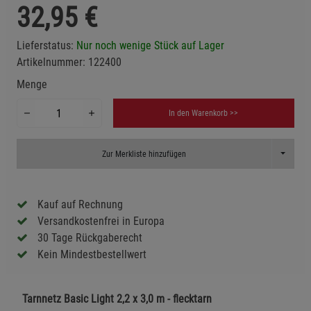
32,95
€
Lieferstatus:
Nur noch wenige Stück auf Lager
Artikelnummer:
122400
Menge
In den Warenkorb >>
Toggle D
Zur Merkliste hinzufügen
Kauf auf Rechnung
Versandkostenfrei in Europa
30 Tage Rückgaberecht
Kein Mindestbestellwert
Tarnnetz Basic Light 2,2 x 3,0 m - flecktarn