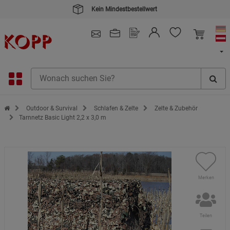
Kein Mindestbestellwert
4.91
/ 5.0 - SEHR GUT
(148.391)
Zur Startseite des Kopp Verlag Online-Shop
Outdoor & Survival
Schlafen & Zelte
Zelte & Zubehör
Tarnnetz Basic Light 2,2 x 3,0 m
Merken
Teilen