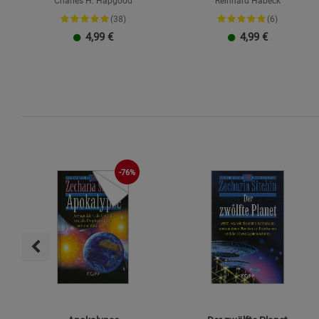
Charles H. Hapgood
Reinhard Habeck
(38)
(6)
4,99
€
4,99
€
-76%