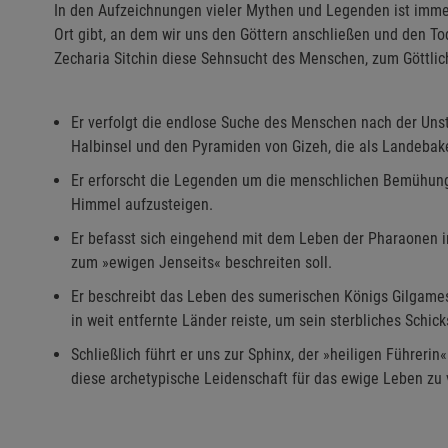
In den Aufzeichnungen vieler Mythen und Legenden ist immer
Ort gibt, an dem wir uns den Göttern anschließen und den 
Zecharia Sitchin diese Sehnsucht des Menschen, zum Göttlic
Er verfolgt die endlose Suche des Menschen nach der Unst
Halbinsel und den Pyramiden von Gizeh, die als Landebake
Er erforscht die Legenden um die menschlichen Bemühunge
Himmel aufzusteigen.
Er befasst sich eingehend mit dem Leben der Pharaonen in
zum »ewigen Jenseits« beschreiten soll.
Er beschreibt das Leben des sumerischen Königs Gilgames
in weit entfernte Länder reiste, um sein sterbliches Schi
Schließlich führt er uns zur Sphinx, der »heiligen Führerin
diese archetypische Leidenschaft für das ewige Leben zu 