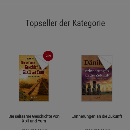
Marketing Cookies (3)
Marketing Cook
Beschreibung Marketing Cookies
Topseller der Kategorie
Cookie-Informationen
anzeigen
Datenschutzerklärung
Impressum
-76%
Die seltsame Geschichte von
Erinnerungen an die Zukunft
Xixli und Yum