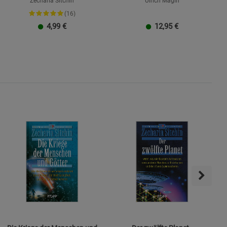
Zecharia Sitchin
Ulrich Magin
(16)
4,99
€
12,95
€