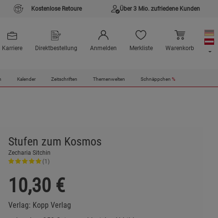
Kostenlose Retoure
Über 3 Mio. zufriedene Kunden
Karriere
Direktbestellung
Anmelden
Merkliste
Warenkorb
n
Kalender
Zeitschriften
Themenwelten
Schnäppchen
%
Stufen zum Kosmos
Zecharia Sitchin
(1)
10,30
€
Verlag:
Kopp Verlag