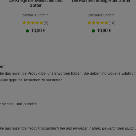
Die Kriege der Menschen und
Die Hochtechnologie der Götter
Götter
Zecharia Sitchin
Zecharia Sitchin
(9)
(10)
10,30
€
10,30
€
os"
e das jeweilige Produkt bei uns erworben haben. Sie geben individuelle Erfahru
ektiv geprüfte Tatsachen zu verstehen.
 schnell und portofrei
e das jeweilige Produkt tatsächlich bei uns erworben haben. Bewertungen durch P