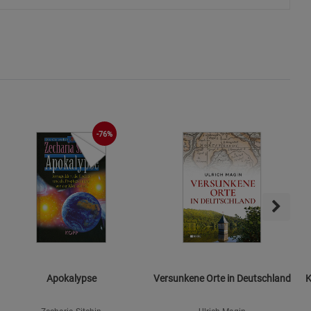
ies
-76%
Apokalypse
Versunkene Orte in Deutschland
K