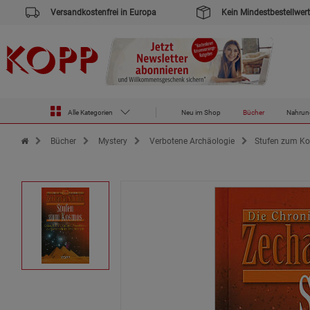
Versandkostenfrei in Europa
Kein Mindestbestellwert
Alle Kategorien
Neu im Shop
Bücher
Nahrun
Zur Startseite des Kopp Verlag Online-Shop
Bücher
Mystery
Verbotene Archäologie
Stufen zum K