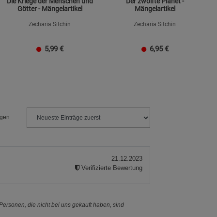
Die Kriege der Menschen und
Der zwölfte Planet -
Götter - Mängelartikel
Mängelartikel
Zecharia Sitchin
Zecharia Sitchin
5,99
€
6,95
€
ngen
21.12.2023
Verifizierte Bewertung
ersonen, die nicht bei uns gekauft haben, sind