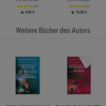
Erich von Däniken
Erich von Däniken
(43)
(5)
4,99
€
10,30
€
Weitere Bücher des Autors