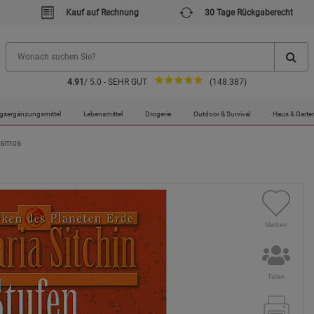
Kauf auf Rechnung
30 Tage Rückgaberecht
4.91
/ 5.0 - SEHR GUT
(148.387)
gsergänzungsmittel
Lebensmittel
Drogerie
Outdoor & Survival
Haus & Garte
osmos
Merken
Teilen