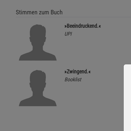
Stimmen zum Buch
»Beeindruckend.«
UPI
»Zwingend.«
Booklist