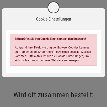
Herstellerinformationen
Cookie-Einstellungen
Eigenschaften
Bitte prüfen Sie Ihre Cookie Einstellungen des Browsers!
Verlag / Herausgeber:
Kopp Verlag
Aufgrund Ihrer Deaktivierung der Browser-Cookies kann es
zu Problemen der Shop-Ansicht sowie des Bestellprozesses
Infos:
Softcover, 160 Seiten
kommen. Bitte aktivieren Sie die Cookie-Einstellungen, um
Verpackungsgewicht:
270 Gramm
sich problemlos auf unserer Webseite zu bewegen.
Verpackungsmaße (LxBxH):
21,6
16
0,8
cm
Wird oft zusammen bestellt:
Einstellungen speichern für die Gruppe
Einstellungen speichern für die Gruppe