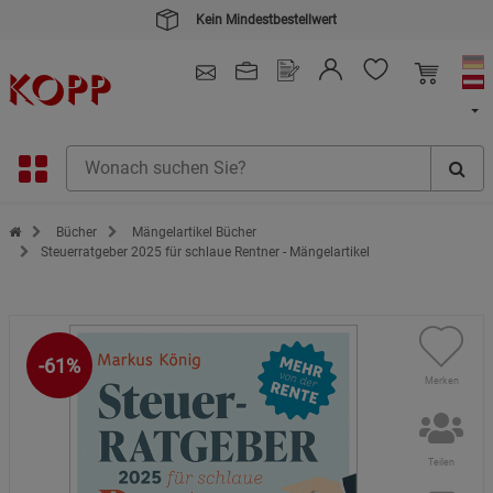
Kein Mindestbestellwert
4.91
/ 5.0 - SEHR GUT
(148.387)
Zur Startseite des Kopp Verlag Online-Shop
Bücher
Mängelartikel Bücher
Steuerratgeber 2025 für schlaue Rentner - Mängelartikel
-61%
Merken
Teilen