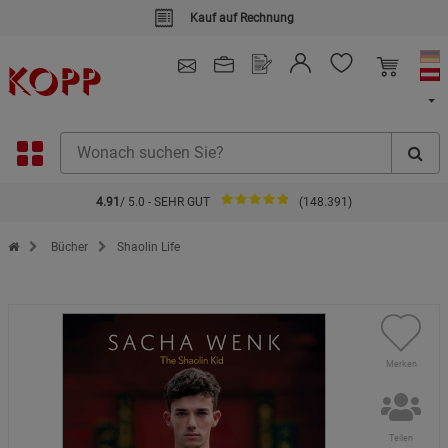
Kauf auf Rechnung
4.91
/ 5.0 - SEHR GUT
(148.391)
Zur Startseite des Kopp Verlag Online-Shop
Bücher
Shaolin Life
Merken
Teilen