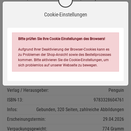
erreichen – egal, was du dir vornimmst.
Cookie-Einstellungen
Junger deutscher Shaolin-Mönch und Influencer mit
riesiger Fangemeinde. Weltweit bekannt als »The Shaolin
Kid«.
Bitte prüfen Sie Ihre Cookie Einstellungen des Browsers!
Herstellerinformationen
Aufgrund Ihrer Deaktivierung der Browser-Cookies kann es
zu Problemen der Shop-Ansicht sowie des Bestellprozesses
kommen. Bitte aktivieren Sie die Cookie-Einstellungen, um
sich problemlos auf unserer Webseite zu bewegen.
Eigenschaften
Verlag / Herausgeber:
Penguin
ISBN-13:
9783328604761
Infos:
Gebunden, 320 Seiten, zahlreiche Abbildungen
Einstellungen speichern für die Gruppe
Einstellungen speichern für die Gruppe
Erscheinungstermin:
29.04.2026
Verpackungsgewicht:
774 Gramm