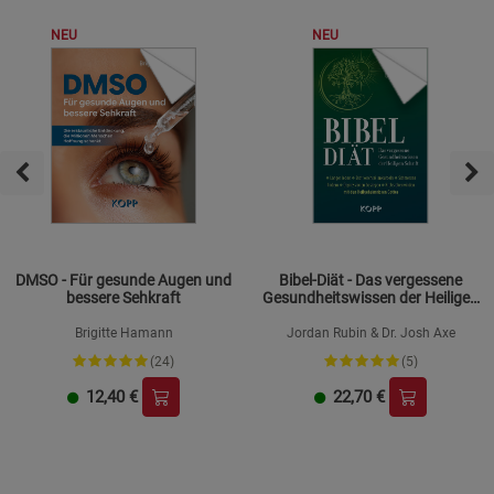
NEU
NEU
DMSO - Für gesunde Augen und
Bibel-Diät - Das vergessene
bessere Sehkraft
Gesundheitswissen der Heiligen
Schrift
Brigitte Hamann
Jordan Rubin & Dr. Josh Axe
(24)
(5)
12,40
€
22,70
€