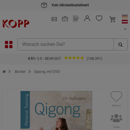
Kein Mindestbestellwert
4.91
/ 5.0 - SEHR GUT
(148.391)
Zur Startseite des Kopp Verlag Online-Shop
Bücher
Qigong, mit DVD
Merken
Teilen