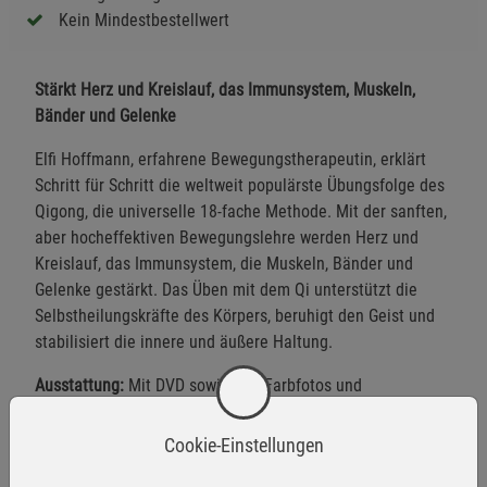
Kein Mindestbestellwert
Stärkt Herz und Kreislauf, das Immunsystem, Muskeln,
Bänder und Gelenke
Elfi Hoffmann, erfahrene Bewegungstherapeutin, erklärt
Schritt für Schritt die weltweit populärste Übungsfolge des
Qigong, die universelle 18-fache Methode. Mit der sanften,
aber hocheffektiven Bewegungslehre werden Herz und
Kreislauf, das Immunsystem, die Muskeln, Bänder und
Gelenke gestärkt. Das Üben mit dem Qi unterstützt die
Selbstheilungskräfte des Körpers, beruhigt den Geist und
stabilisiert die innere und äußere Haltung.
Ausstattung:
Mit DVD sowie 160 Farbfotos und
Farbillustrationen
Cookie-Einstellungen
Herstellerinformationen