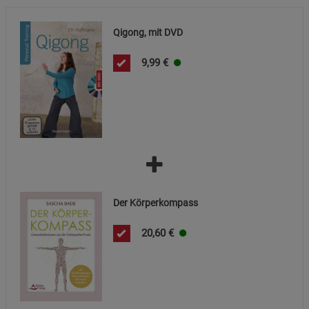
Beschreibung Notwendige Cookies
Cookie-Informationen
anzeigen
Qigong, mit DVD
9,99
€
Statistik Cookies (1)
Statistik Cookies
Beschreibung Statistik Cookies
Cookie-Informationen
anzeigen
Marketing Cookies (3)
Marketing Cookies
Beschreibung Marketing Cookies
Cookie-Informationen
anzeigen
Der Körperkompass
Datenschutzerklärung
Impressum
20,60
€