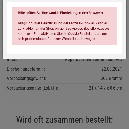
Bitte prüfen Sie Ihre Cookie Einstellungen des Browsers!
Aufgrund Ihrer Deaktivierung der Browser-Cookies kann es
Eigenschaften
zu Problemen der Shop-Ansicht sowie des Bestellprozesses
kommen. Bitte aktivieren Sie die Cookie-Einstellungen, um
sich problemlos auf unserer Webseite zu bewegen.
Verlag / Herausgeber:
Bassermann
ISBN-13:
9783809443230
Infos:
Paperback, 80 Seiten plus DVD
Erscheinungstermin:
22.03.2021
Verpackungsgewicht:
207 Gramm
Verpackungsmaße (LxBxH):
21
14,7
0,6
cm
Einstellungen speichern für die Gruppe
Einstellungen speichern für die Gruppe
Einstellungen speichern für die Gruppe
Zurück
Einwilligung nicht erteilen
Wird oft zusammen bestellt:
Notwendige Cookies (5)