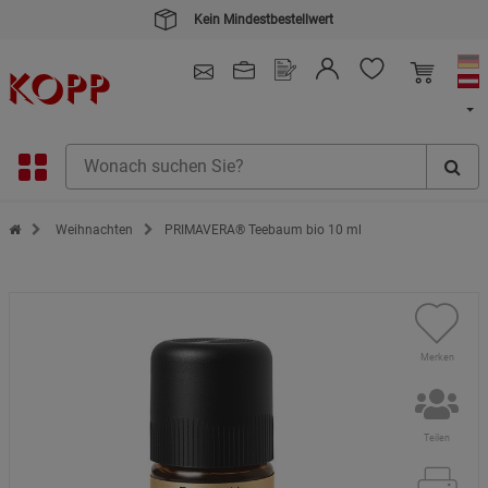
Kein Mindestbestellwert
4.91
/ 5.0 - SEHR GUT
(148.387)
Zur Startseite des Kopp Verlag Online-Shop
Weihnachten
PRIMAVERA® Teebaum bio 10 ml
Merken
Teilen