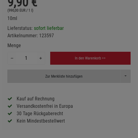
9,90
€
(990,00 EUR / 1 l)
10ml
Lieferstatus:
sofort lieferbar
Artikelnummer:
123597
Menge
In den Warenkorb >>
Toggle D
Zur Merkliste hinzufügen
Kauf auf Rechnung
Versandkostenfrei in Europa
30 Tage Rückgaberecht
Kein Mindestbestellwert