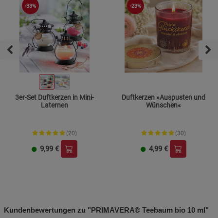
-33%
-23%
3er-Set Duftkerzen in Mini-
Duftkerzen »Auspusten und
Laternen
Wünschen«
(20)
(30)
9,99
€
4,99
€
Kundenbewertungen zu "PRIMAVERA® Teebaum bio 10 ml"