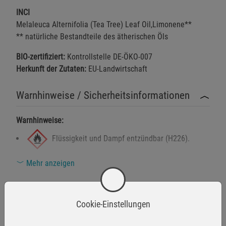
INCI
Melaleuca Alternifolia (Tea Tree) Leaf Oil,Limonene**
** natürliche Bestandteile des ätherischen Öls
BIO-zertifiziert:
Kontrollstelle DE-ÖKO-007
Herkunft der Zutaten:
EU-Landwirtschaft
Warnhinweise / Sicherheitsinformationen
Warnhinweise:
Flüssigkeit und Dampf entzündbar (H226).
Mehr anzeigen
Kann bei Verschlucken und Eindringen in die
Herstellerinformationen
Atemwege tödlich sein (H304).
Cookie-Einstellungen
Gesundheitsschädlich bei Verschlucken oder