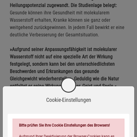
Heilungspotenzial zugewandt. Die Studienlage belegt:
Gesunde können ihre Gesundheit mit molekularem
Wasserstoff erhalten, Kranke können sie ganz oder
weitgehend zurückgewinnen. In jedem Fall bewirkt er eine
deutliche Verbesserung der Gesamtsituation.
»Aufgrund seiner Anpassungsfähigkeit ist molekularer
Wasserstoff nicht auf eine spezielle Art der Wirkung
festgelegt, sondern kann bei den unterschiedlichsten
Beschwerden und Erkrankungen das gesunde
Gleichgewicht wiederherstellen. Geduldig wie die Natur
entfaltet er seine Wirkung in Körper, Geist und Seele.«
Brigitte Hamann
Cookie-Einstellungen
Herstellerinformationen
Bitte prüfen Sie Ihre Cookie Einstellungen des Browsers!
Aufgrund Ihrer Deaktivierung der Browser-Cookies kann es