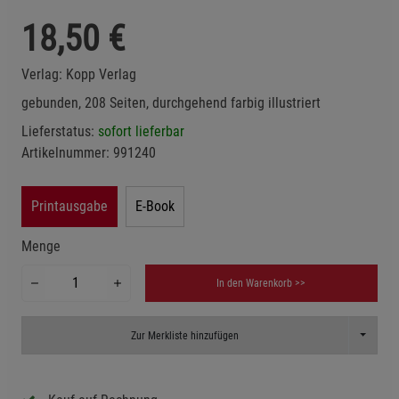
18,50
€
Verlag:
Kopp Verlag
gebunden, 208 Seiten, durchgehend farbig illustriert
Lieferstatus:
sofort lieferbar
Artikelnummer:
991240
Printausgabe
E-Book
Menge
In den Warenkorb >>
Toggle D
Zur Merkliste hinzufügen