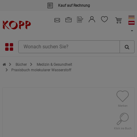
Kauf auf Rechnung
4.91
/ 5.0 - SEHR GUT
(148.391)
Zur Startseite des Kopp Verlag Online-Shop
Bücher
Medizin & Gesundheit
Praxisbuch molekularer Wasserstoff
Merken
Klick ins Buch