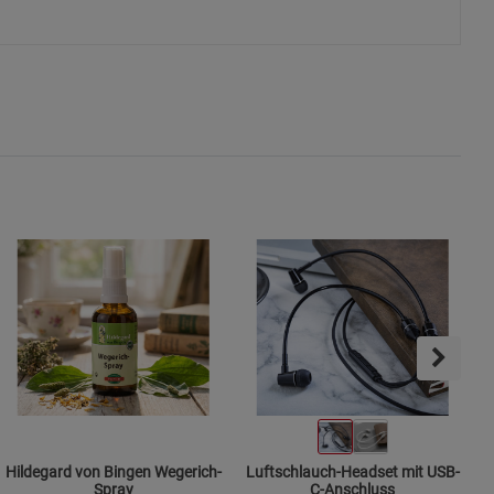
ie Gruppe
s
ies
Hildegard von Bingen Wegerich-
Luftschlauch-Headset mit USB-
Spray
C-Anschluss