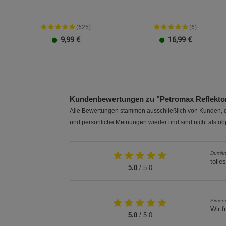
(625)
(6)
9,99
€
16,99
€
Größe L
Größe XXL
23 cm
26 cm
Kundenbewertungen zu "Petromax Reflektor
Alle Bewertungen stammen ausschließlich von Kunden, di
und persönliche Meinungen wieder und sind nicht als obj
Dumitr
tolle
5.0
/ 5.0
Simon
Wir f
5.0
/ 5.0