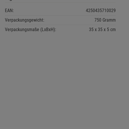
EAN:
4250435710029
Verpackungsgewicht:
750 Gramm
Verpackungsmaße (LxBxH):
35
35
5
cm