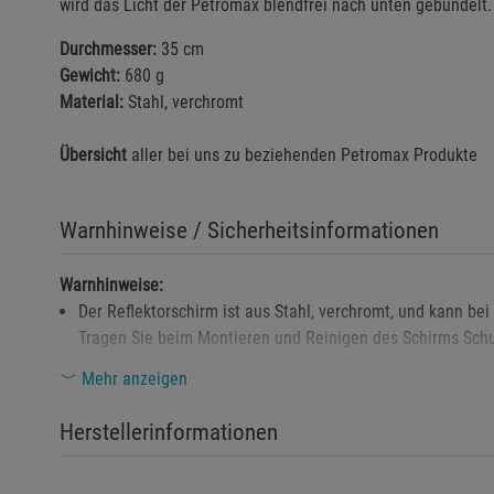
wird das Licht der Petromax blendfrei nach unten gebündelt.
Durchmesser:
35 cm
Gewicht:
680 g
Material:
Stahl, verchromt
Übersicht
aller bei uns zu beziehenden
Petromax Produkte
Warnhinweise / Sicherheitsinformationen
Warnhinweise:
Der Reflektorschirm ist aus Stahl, verchromt, und kann 
Tragen Sie beim Montieren und Reinigen des Schirms Sch
Die Oberfläche ist verchromt und kann bei direkter Sonne
Mehr anzeigen
werden. Berühren Sie den Schirm erst, nachdem er ausreic
Herstellerinformationen
Zur Vermeidung von Blendung und einer gleichmäßigen Lich
Der Reflektorschirm enthält keine gefährlichen Stoffe, den