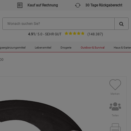
Kauf auf Rechnung
30 Tage Rückgaberecht
4.91
/ 5.0 - SEHR GUT
(148.387)
gsergänzungsmittel
Lebensmittel
Drogerie
Outdoor & Survival
Haus & Garte
500
Merken
Teilen