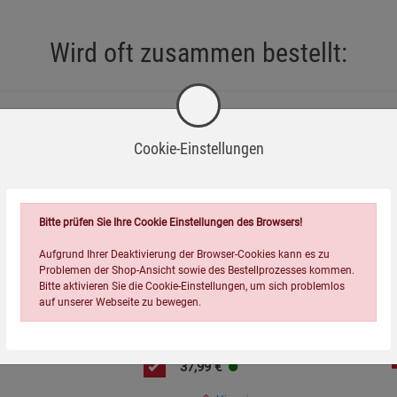
iblen Petromax-Lampe, Modell HK 500.
Wird oft zusammen bestellt:
an der Lampe befestigt ist, um ein Herabfallen zu vermeiden.
insbesondere während des Lampenbetriebs.
teln, um die Verchromung nicht zu beschädigen.
Cookie-Einstellungen
trieb im Freien geeignet.
r den Hausmüll. Nutzen Sie dafür vorgesehene Sammelstellen
Bitte prüfen Sie Ihre Cookie Einstellungen des Browsers!
=
Aufgrund Ihrer Deaktivierung der Browser-Cookies kann es zu
Problemen der Shop-Ansicht sowie des Bestellprozesses kommen.
Bitte aktivieren Sie die Cookie-Einstellungen, um sich problemlos
auf unserer Webseite zu bewegen.
Petromax Transporttasche für
Petromax HK 500
37,99
€