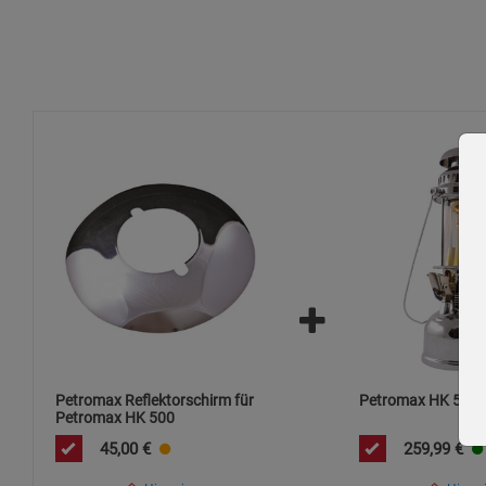
Sicherheitshinweise:
Verwenden Sie den Reflektorschirm nur mit einer kompat
Überprüfen Sie regelmäßig, ob der Schirm sicher und fest 
Halten Sie den Schirm von brennbaren Materialien fern, 
Reinigen Sie die Oberfläche nur mit milden Reinigungsmit
Zusätzliche Hinweise:
Der Reflektorschirm ist 35 cm im Durchmesser und für den Be
Umweltschutz: Entsorgen Sie den Reflektorschirm nicht übe
oder Recyclingoptionen für Metallteile.
Petromax Reflektorschirm für
Petromax HK 500
Petromax HK 500
45,00
€
259,99
€