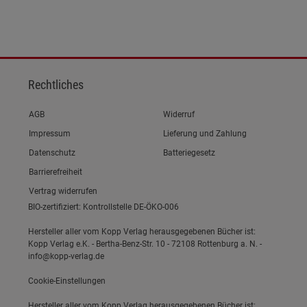
Rechtliches
Link zum/zur
AGB
Widerruf
Link zum/zur
Impressum
Lieferung und Zahlung
Link zum/zur
Datenschutz
Batteriegesetz
Link zum/zur
Barrierefreiheit
Vertrag widerrufen
BIO-zertifiziert: Kontrollstelle DE-ÖKO-006
Hersteller aller vom Kopp Verlag herausgegebenen Bücher ist:
Kopp Verlag e.K. - Bertha-Benz-Str. 10 - 72108 Rottenburg a. N. -
info@kopp-verlag.de
Cookie-Einstellungen
Hersteller aller vom Kopp Verlag herausgegebenen Bücher ist: