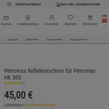
Kostenlose Retoure
Über 3 Mio. zufriedene Kunden
Karriere
Direktbestellung
Anmelden
Merkliste
Warenkorb
n
Kalender
Zeitschriften
Themenwelten
Schnäppchen
%
Petromax Reflektorschirm für Petromax
HK 500
(3)
45,00
€
Lieferstatus:
kurzfristig lieferbar