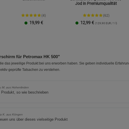
Jod in Premiumqualität
Datenschutzerklärung
Impressum
(4)
(62)
19,99
€
12,99
€
(129,90 EUR / 1 l)
schirm für Petromax HK 500"
e das jeweilige Produkt bei uns erworben haben. Sie geben individuelle Erfahru
ektiv geprüfte Tatsachen zu verstehen.
u M. aus Hohenlinden
s Produkt, so wie beschrieben
ia K. aus Köngen
reuen uns über dieses vielseitige Produkt