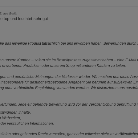
Z. aus Berlin
 top und leuchtet sehr gut
e das jeweilige Produkt tatsächlich bei uns erworben haben. Bewertungen durch P
 unsere Kunden – sofern sie im Bestellprozess zugestimmt haben – eine E-Mail m
en erworbenen Produkten oder unserem Shop mit anderen Käufern zu teilen.
ungen und persönliche Meinungen der Verfasser wieder. Wir machen uns diese Au
s gilt insbesondere für gesundheitsbezogene Angaben: Sie beruhen auf subjektiven 
ung oder verbindliche Empfehlung verstanden werden. Wir distanzieren uns ausdr
ewertungen. Jede eingehende Bewertung wird vor der Veröffentlichung geprüft und n
tswidrigen Inhalte,
r Webseiten,
der vertraulichen Informationen.
linien oder geltendes Recht verstoßen, ganz oder teilweise nicht zu veröffentliche