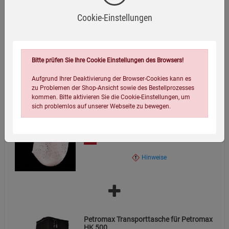
Bewahren Sie den Adapter außerhalb der Reichweite von
Cookie-Einstellungen
Petromax Luftpumpenadapter für
Kindern auf.
Petromax HK 500
17,99
€
Zusätzliche Hinweise
Der Petromax Luftpumpenadapter wurde entwickelt, um
Hinweise
Bitte prüfen Sie Ihre Cookie Einstellungen des Browsers!
das Leben Ihrer Lampe zu verlängern, indem
Aufgrund Ihrer Deaktivierung der Browser-Cookies kann es
Erschütterungen beim Pumpen vermieden werden. Durch
zu Problemen der Shop-Ansicht sowie des Bestellprozesses
die Nutzung des Adapters verringern Sie das Risiko, die
kommen. Bitte aktivieren Sie die Cookie-Einstellungen, um
Glühstrümpfe zu beschädigen.
sich problemlos auf unserer Webseite zu bewegen.
Petromax - Glühstrümpfe für
Bitte entsorgen Sie defekte Adapter umweltgerecht.
Petroleumlampe HK500 5er Set
14,00
€
Hinweise
Einstellungen speichern für die Gruppe
Einstellungen speichern für die Gruppe
Petromax Transporttasche für Petromax
Einstellungen speichern für die Gruppe
Zurück
Einwilligung nicht erteilen
HK 500