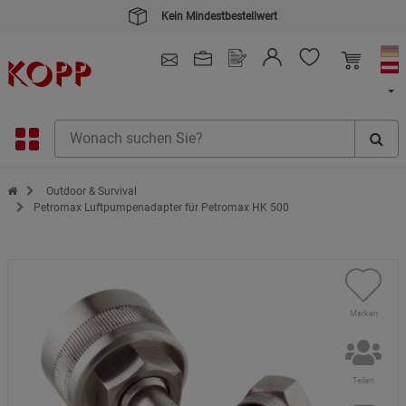
Kein Mindestbestellwert
4.91
/ 5.0 - SEHR GUT
(148.391)
Zur Startseite des Kopp Verlag Online-Shop
Outdoor & Survival
Petromax Luftpumpenadapter für Petromax HK 500
Merken
Teilen