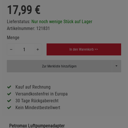
17,99
€
Lieferstatus:
Nur noch wenige Stück auf Lager
Artikelnummer:
121831
Menge
In den Warenkorb >>
Toggle D
Zur Merkliste hinzufügen
Kauf auf Rechnung
Versandkostenfrei in Europa
30 Tage Rückgaberecht
Kein Mindestbestellwert
Petromax Luftpumpenadapter