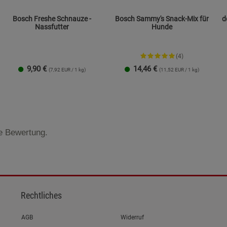
Bosch Freshe Schnauze -
Bosch Sammy's Snack-Mix für
d
Nassfutter
Hunde
(4)
9,90
€
14,46
€
(7,92 EUR / 1 kg)
(11,52 EUR / 1 kg)
te Bewertung.
Rechtliches
Link zum/zur
AGB
Widerruf