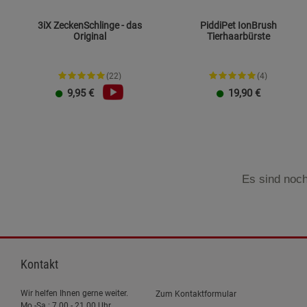
3iX ZeckenSchlinge - das
PiddiPet IonBrush
Original
Tierhaarbürste
(22)
(4)
9,95
€
19,90
€
Es sind noch
Kontakt
Wir helfen Ihnen gerne weiter.
Zum Kontaktformular
Mo.-Sa.: 7.00 - 21.00 Uhr