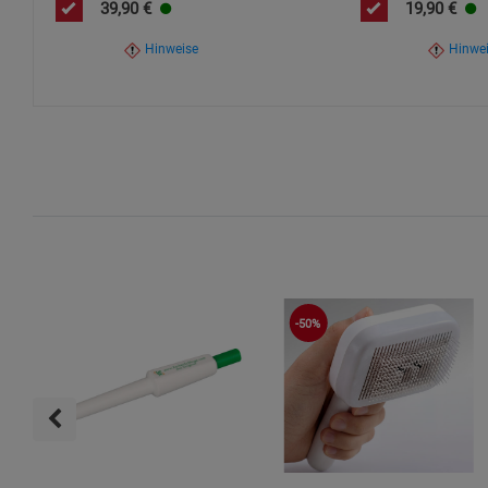
39,90
€
19,90
€
Hinweise
Hinwe
-50%