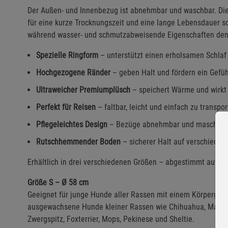
Der Außen- und Innenbezug ist abnehmbar und waschbar. Die 
für eine kurze Trocknungszeit und eine lange Lebensdauer s
während wasser- und schmutzabweisende Eigenschaften den A
Spezielle Ringform
– unterstützt einen erholsamen Schla
Hochgezogene Ränder
– geben Halt und fördern ein Gefüh
Ultraweicher Premiumplüsch
– speichert Wärme und wirkt
Perfekt für Reisen
– faltbar, leicht und einfach zu transpor
Pflegeleichtes Design
– Bezüge abnehmbar und maschine
Rutschhemmender Boden
– sicherer Halt auf verschiede
Erhältlich in drei verschiedenen Größen – abgestimmt auf u
Größe S – Ø 58 cm
Geeignet für junge Hunde aller Rassen mit einem Körpergewic
ausgewachsene Hunde kleiner Rassen wie Chihuahua, Malteser
Zwergspitz, Foxterrier, Mops, Pekinese und Sheltie.