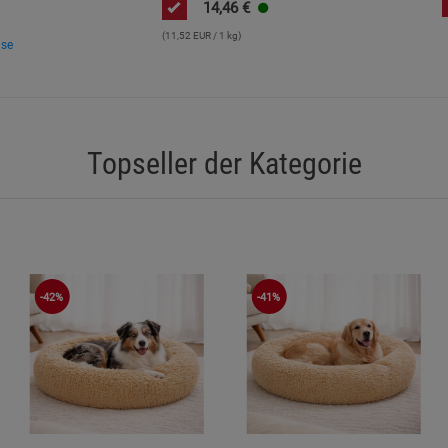
14,46
€
(11,52 EUR / 1 kg)
ise
Topseller der Kategorie
-42%
-41%