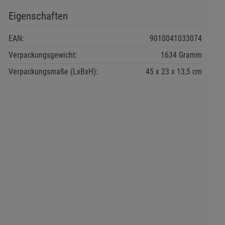
Eigenschaften
EAN:
9010041033074
Verpackungsgewicht:
1634 Gramm
Verpackungsmaße (LxBxH):
45
23
13,5
cm