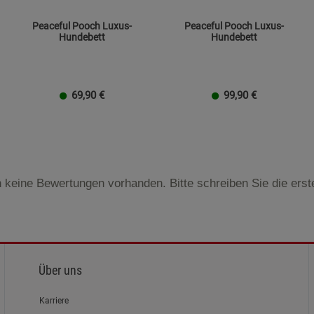
Peaceful Pooch Luxus-
Peaceful Pooch Luxus-
Hundebett
Hundebett
69,90
€
99,90
€
Größe S
Größe L
Größe XL
Größe S
Größe L
Größe XL
 keine Bewertungen vorhanden. Bitte schreiben Sie die ers
Über uns
Karriere