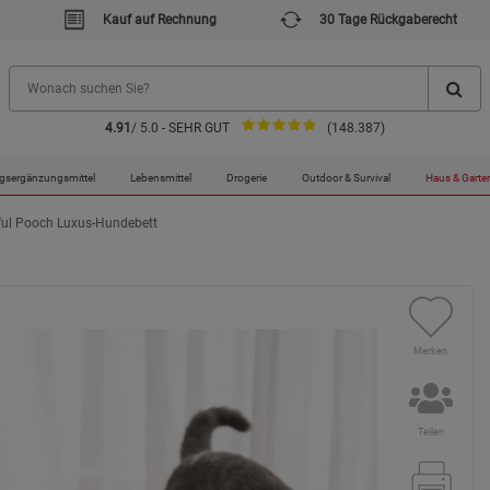
Kauf auf Rechnung
30 Tage Rückgaberecht
4.91
/ 5.0 - SEHR GUT
(148.387)
gsergänzungsmittel
Lebensmittel
Drogerie
Outdoor & Survival
Haus & Garte
ul Pooch Luxus-Hundebett
Merken
Teilen