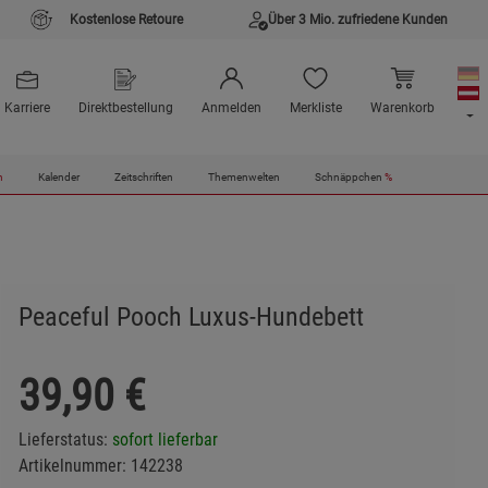
Kostenlose Retoure
Über 3 Mio. zufriedene Kunden
Karriere
Direktbestellung
Anmelden
Merkliste
Warenkorb
n
Kalender
Zeitschriften
Themenwelten
Schnäppchen
%
Peaceful Pooch Luxus-Hundebett
39,90
€
Lieferstatus:
sofort lieferbar
Artikelnummer:
142238