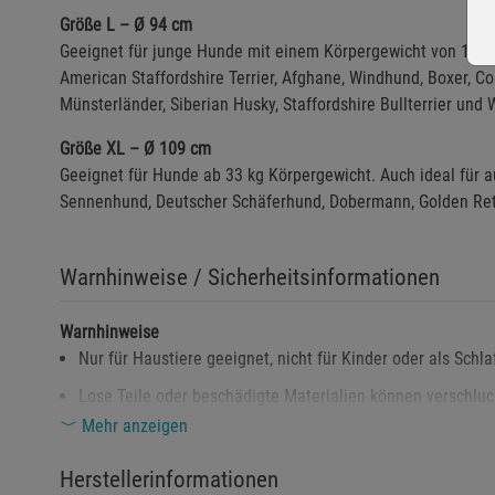
Größe L – Ø 94 cm
Geeignet für junge Hunde mit einem Körpergewicht von 18–
American Staffordshire Terrier, Afghane, Windhund, Boxer, Coll
Münsterländer, Siberian Husky, Staffordshire Bullterrier und 
Größe XL – Ø 109 cm
Geeignet für Hunde ab 33 kg Körpergewicht. Auch ideal für 
Sennenhund, Deutscher Schäferhund, Dobermann, Golden Retr
Warnhinweise / Sicherheitsinformationen
Warnhinweise
Nur für Haustiere geeignet, nicht für Kinder oder als Sch
Lose Teile oder beschädigte Materialien können verschluc
Mehr anzeigen
Von offenen Flammen und starken Hitzequellen fernhalte
Herstellerinformationen
Sicherheitshinweise