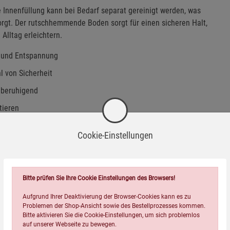
Innenfüllung kann bei Bedarf separat gereinigt werden, was
orgt. Der rutschhemmende Boden sorgt für einen sicheren Halt,
lltag erleichtern.
f und Entspannung
l von Sicherheit
 beruhigend
tieren
nwaschbar
Cookie-Einstellungen
nen Untergründen
nterschiedliche Rassen und Bedürfnisse.
Bitte prüfen Sie Ihre Cookie Einstellungen des Browsers!
ht von 1–8 kg sowie für Katzen. Auch ideal für
Aufgrund Ihrer Deaktivierung der Browser-Cookies kann es zu
Problemen der Shop-Ansicht sowie des Bestellprozesses kommen.
, Dackel, Yorkshire Terrier, Zwergpudel, Zwergschnauzer,
Bitte aktivieren Sie die Cookie-Einstellungen, um sich problemlos
auf unserer Webseite zu bewegen.