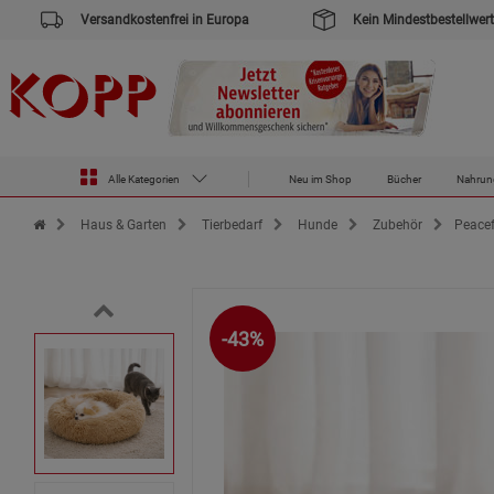
Versandkostenfrei in Europa
Kein Mindestbestellwert
Alle Kategorien
Neu im Shop
Bücher
Nahrun
Zur Startseite des Kopp Verlag Online-Shop
Haus & Garten
Tierbedarf
Hunde
Zubehör
Peacef
-43%