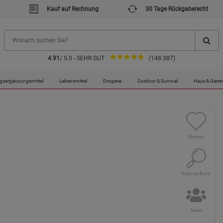
Kauf auf Rechnung
30 Tage Rückgaberecht
4.91
/ 5.0 - SEHR GUT
(148.387)
gsergänzungsmittel
Lebensmittel
Drogerie
Outdoor & Survival
Haus & Garte
Merken
Klick ins Buch
Teilen