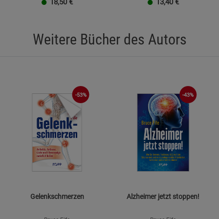
18,50
€
13,40
€
Weitere Bücher des Autors
-53%
-43%
Gelenkschmerzen
Alzheimer jetzt stoppen!