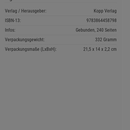
Verlag / Herausgeber:
Kopp Verlag
ISBN-13:
9783864458798
Infos:
Gebunden, 240 Seiten
Verpackungsgewicht:
332 Gramm
Verpackungsmaße (LxBxH):
21,5
14
2,2
cm