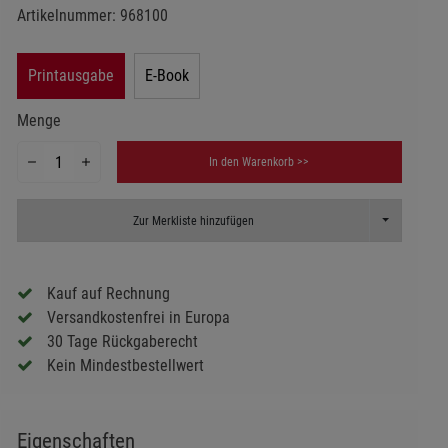
Artikelnummer:
968100
Printausgabe
E-Book
Menge
In den Warenkorb >>
Toggle Dropd
Zur Merkliste hinzufügen
Kauf auf Rechnung
Versandkostenfrei in Europa
30 Tage Rückgaberecht
Kein Mindestbestellwert
Eigenschaften