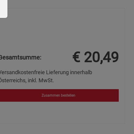
ie Gruppe
€
20,49
Gesamtsumme:
Versandkostenfreie Lieferung innerhalb
Österreichs, inkl. MwSt.
Zusammen bestellen
s