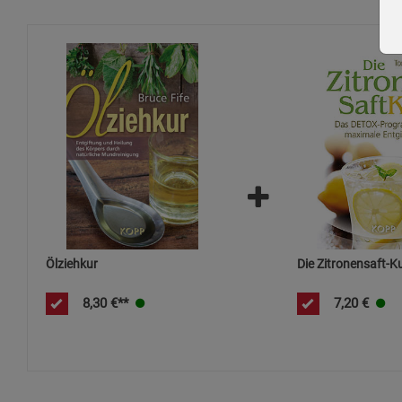
Ölziehkur
Die Zitronensaft-K
8,30
€**
7,20
€