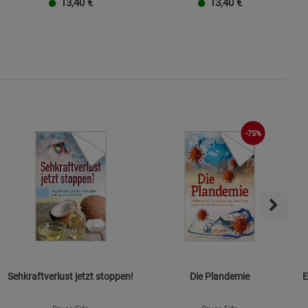
13,40
€
13,40
€
-75%
Sehkraftverlust jetzt stoppen!
Die Plandemie
E