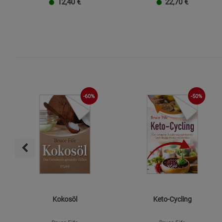
12,40
€
22,70
€
-60%
-50%
Kokosöl
Keto-Cycling