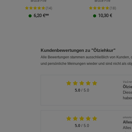
Bruce Fife
Bruce Fife
(14)
(18)
6,20
€**
10,30
€
Kundenbewertungen zu "Ölziehkur"
Alle Bewertungen stammen ausschließlich von Kunden, di
und persönliche Meinungen wieder und sind nicht als obj
Va1ne
Ölzie
5.0
/ 5.0
Diese
haben
uruuru
Alle
5.0
/ 5.0
Alles