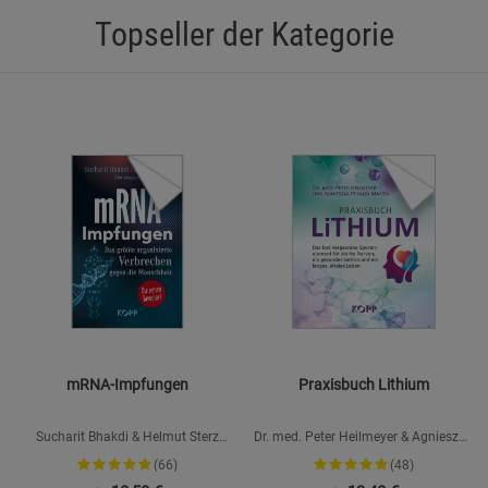
Marketing Cookies (3)
Topseller der Kategorie
Marketing Cook
Beschreibung Marketing Cookies
Cookie-Informationen
anzeigen
Datenschutzerklärung
Impressum
mRNA-Impfungen
Praxisbuch Lithium
Sucharit Bhakdi & Helmut Sterz
Dr. med. Peter Heilmeyer & Agnieszka
(Hrsg.), Hans Christophers, Claus
Peralta Martin
(66)
(48)
Köhnlein, Karina Reiß, Jens Wernicke