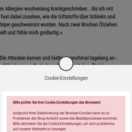
n Allergien wochenlang krankgeschrieben . Als ich mit
fast dabei zusehen, wie die Giftstoffe über Schleim und
Körper geschwemmt wurden. Nach zwei Wochen Ölziehen
eilt und fühle mich großartig.«
e. Die Attacken kamen und hielten manchmal tagelang an -
e Erleichterung. Doch dann fing ich mit dem Ölziehen an,
ne der Vergangenheit an.«
Cookie-Einstellungen
Bitte prüfen Sie Ihre Cookie Einstellungen des Browsers!
Aufgrund Ihrer Deaktivierung der Browser-Cookies kann es zu
Problemen der Shop-Ansicht sowie des Bestellprozesses kommen.
Bitte aktivieren Sie die Cookie-Einstellungen, um sich problemlos
Wird oft zusammen bestellt:
auf unserer Webseite zu bewegen.