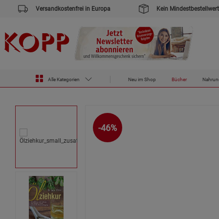
Versandkostenfrei in Europa
Kein Mindestbestellwert
Zur Startseite des Kopp Verlag Online-Shop
Bücher
Medizin & Gesundheit
Ölziehkur
Alle Kategorien
Neu im Shop
Bücher
Nahrun
-46%