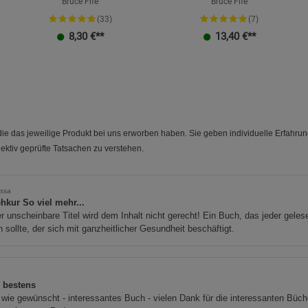
Bruce Fife
Bruce Fife
(33)
(7)
8,30
€**
13,40
€**
e das jeweilige Produkt bei uns erworben haben. Sie geben individuelle Erfahru
ektiv geprüfte Tatsachen zu verstehen.
ssa
hkur So viel mehr...
r unscheinbare Titel wird dem Inhalt nicht gerecht! Ein Buch, das jeder geles
 sollte, der sich mit ganzheitlicher Gesundheit beschäftigt.
s bestens
 wie gewünscht - interessantes Buch - vielen Dank für die interessanten Büch