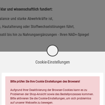
klar und wissenschaftlich fundiert:
ance und starke Abwehrkräfte ist,
, Hautalterung oder Stoffwechselstörungen führt,
sstil bis hin zu Nahrungsergänzungen - Ihren NAD+-Spiegel
ti-Aging-Kliniken, bei Long Covid und Post Vac, Depressionen
Cookie-Einstellungen
Bitte prüfen Sie Ihre Cookie Einstellungen des Browsers!
ut oder ein starkes Herz:
NAD+ ist der zentrale Schalter für
aszinierende Welt der Zellenergie - und zeigt, wie Sie aktiv
Aufgrund Ihrer Deaktivierung der Browser-Cookies kann es zu
Problemen der Shop-Ansicht sowie des Bestellprozesses kommen.
Bitte aktivieren Sie die Cookie-Einstellungen, um sich problemlos
auf unserer Webseite zu bewegen.