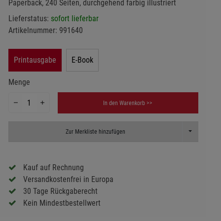
Paperback, 240 Seiten, durchgehend farbig illustriert
Lieferstatus:
sofort lieferbar
Artikelnummer:
991640
Printausgabe
E-Book
Menge
In den Warenkorb >>
Toggle Dropd
Zur Merkliste hinzufügen
Kauf auf Rechnung
Versandkostenfrei in Europa
30 Tage Rückgaberecht
Kein Mindestbestellwert