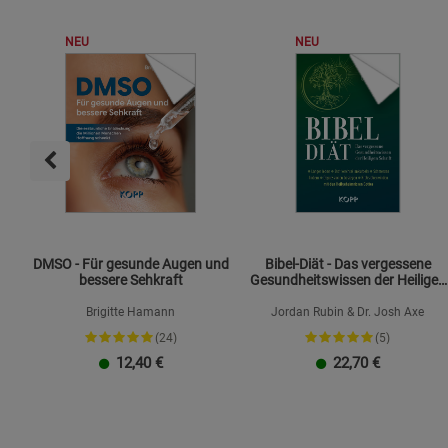
NEU
NEU
DMSO - Für gesunde Augen und
Bibel-Diät - Das vergessene
bessere Sehkraft
Gesundheitswissen der Heiligen
Schrift
Brigitte Hamann
Jordan Rubin & Dr. Josh Axe
(24)
(5)
12,40
€
22,70
€