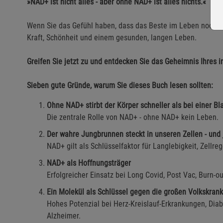
»NAD+ ist nicht alles - aber ohne NAD+ ist alles nichts.«
Wenn Sie das Gefühl haben, dass das Beste im Leben noch vor
Kraft, Schönheit und einem gesunden, langen Leben.
Greifen Sie jetzt zu und entdecken Sie das Geheimnis Ihres 
Sieben gute Gründe, warum Sie dieses Buch lesen sollten:
Ohne NAD+ stirbt der Körper schneller als bei einer B
Die zentrale Rolle von NAD+ - ohne NAD+ kein Leben.
Der wahre Jungbrunnen steckt in unseren Zellen - und 
NAD+ gilt als Schlüsselfaktor für Langlebigkeit, Zellre
NAD+ als Hoffnungsträger
Erfolgreicher Einsatz bei Long Covid, Post Vac, Burn-
Ein Molekül als Schlüssel gegen die großen Volkskran
Hohes Potenzial bei Herz-Kreislauf-Erkrankungen, Di
Alzheimer.