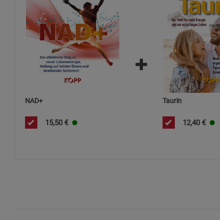
NAD+
Taurin
15,50
€
12,40
€