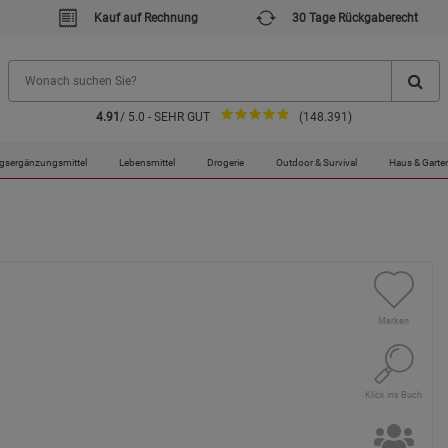
Kauf auf Rechnung
30 Tage Rückgaberecht
4.91
/ 5.0 - SEHR GUT
(148.391)
gsergänzungsmittel
Lebensmittel
Drogerie
Outdoor & Survival
Haus & Garte
Merken
Klick ins Buch