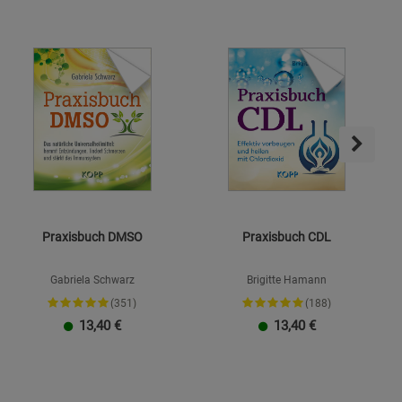
Praxisbuch DMSO
Praxisbuch CDL
Gabriela Schwarz
Brigitte Hamann
(351)
(188)
13,40
€
13,40
€