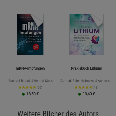
mRNA-Impfungen
Praxisbuch Lithium
Sucharit Bhakdi & Helmut Sterz
Dr. med. Peter Heilmeyer & Agnieszka
(Hrsg.), Hans Christophers, Claus
Peralta Martin
(66)
(48)
Köhnlein, Karina Reiß, Jens Wernicke
18,50
€
13,40
€
Weitere Bücher des Autors