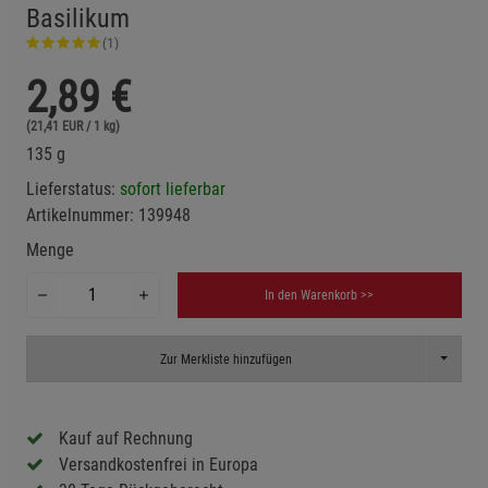
Basilikum
(1)
2,89
€
(21,41 EUR / 1 kg)
135 g
Lieferstatus:
sofort lieferbar
Artikelnummer:
139948
Menge
In den Warenkorb >>
Toggle D
Zur Merkliste hinzufügen
Kauf auf Rechnung
Versandkostenfrei in Europa