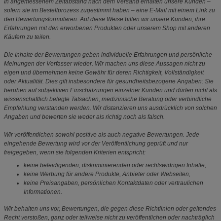
In angemessenem Zeitabstand nach dem Versand erhalten unsere Kunden –
sofern sie im Bestellprozess zugestimmt haben – eine E-Mail mit einem Link zu
den Bewertungsformularen. Auf diese Weise bitten wir unsere Kunden, ihre
Erfahrungen mit den erworbenen Produkten oder unserem Shop mit anderen
Käufern zu teilen.
Die Inhalte der Bewertungen geben individuelle Erfahrungen und persönliche
Meinungen der Verfasser wieder. Wir machen uns diese Aussagen nicht zu
eigen und übernehmen keine Gewähr für deren Richtigkeit, Vollständigkeit
oder Aktualität. Dies gilt insbesondere für gesundheitsbezogene Angaben: Sie
beruhen auf subjektiven Einschätzungen einzelner Kunden und dürfen nicht als
wissenschaftlich belegte Tatsachen, medizinische Beratung oder verbindliche
Empfehlung verstanden werden. Wir distanzieren uns ausdrücklich von solchen
Angaben und bewerten sie weder als richtig noch als falsch.
Wir veröffentlichen sowohl positive als auch negative Bewertungen. Jede
eingehende Bewertung wird vor der Veröffentlichung geprüft und nur
freigegeben, wenn sie folgenden Kriterien entspricht:
keine beleidigenden, diskriminierenden oder rechtswidrigen Inhalte,
keine Werbung für andere Produkte, Anbieter oder Webseiten,
keine Preisangaben, persönlichen Kontaktdaten oder vertraulichen
Informationen.
Wir behalten uns vor, Bewertungen, die gegen diese Richtlinien oder geltendes
Recht verstoßen, ganz oder teilweise nicht zu veröffentlichen oder nachträglich