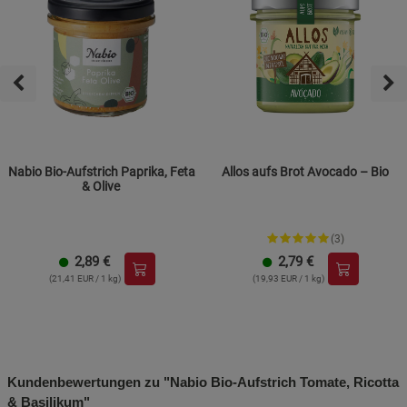
Nabio Bio-Aufstrich Paprika, Feta
Allos aufs Brot Avocado – Bio
& Olive
(3)
2,89
€
2,79
€
(21,41 EUR / 1 kg)
(19,93 EUR / 1 kg)
Kundenbewertungen zu "Nabio Bio-Aufstrich Tomate, Ricotta
& Basilikum"