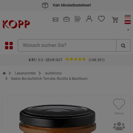
Kein Mindestbestellwert
4.91
/ 5.0 - SEHR GUT
(148.391)
Zur Startseite des Kopp Verlag Online-Shop
Lebensmittel
Aufstriche
Nabio Bio-Aufstrich Tomate, Ricotta & Basilikum
Merken