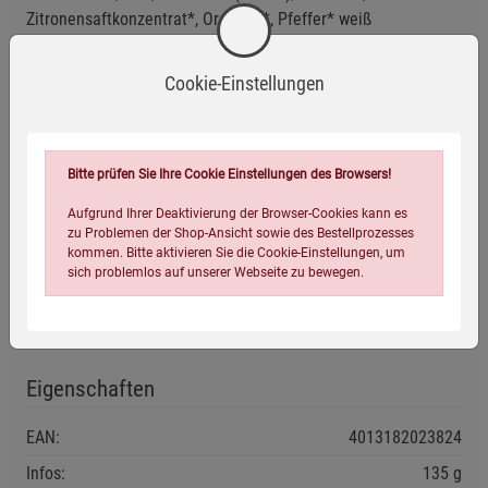
Zitronensaftkonzentrat*, Oregano*, Pfeffer* weiß
*aus kontrolliert ökologischer Erzeugung
Cookie-Einstellungen
Allergene:
Enthält Milch
Bitte prüfen Sie Ihre Cookie Einstellungen des Browsers!
Anwendungsempfehlung
Aufgrund Ihrer Deaktivierung der Browser-Cookies kann es
zu Problemen der Shop-Ansicht sowie des Bestellprozesses
Kühl und trocken lagern.
kommen. Bitte aktivieren Sie die Cookie-Einstellungen, um
Nach dem Öffnen im Kühlschrank aufbewahren und zügig
sich problemlos auf unserer Webseite zu bewegen.
verbrauchen.
Mindestens haltbar bis: siehe Aufdruck.
Eigenschaften
EAN:
4013182023824
Einstellungen speichern für die Gruppe
Einstellungen speichern für die Gruppe
Infos:
135 g