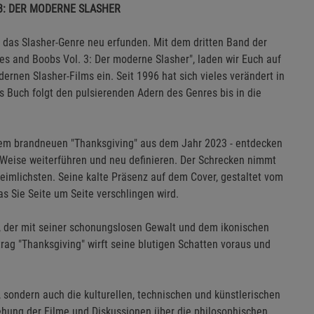
3: DER MODERNE SLASHER
 das Slasher-Genre neu erfunden. Mit dem dritten Band der
es and Boobs Vol. 3: Der moderne Slasher", laden wir Euch auf
rnen Slasher-Films ein. Seit 1996 hat sich vieles verändert in
s Buch folgt den pulsierenden Adern des Genres bis in die
und dem brandneuen "Thanksgiving" aus dem Jahr 2023 - entdecken
e Weise weiterführen und neu definieren. Der Schrecken nimmt
nheimlichsten. Seine kalte Präsenz auf dem Cover, gestaltet vom
das Sie Seite um Seite verschlingen wird.
ert, der mit seiner schonungslosen Gewalt und dem ikonischen
rag "Thanksgiving" wirft seine blutigen Schatten voraus und
 sondern auch die kulturellen, technischen und künstlerischen
stehung der Filme und Diskussionen über die philosophischen