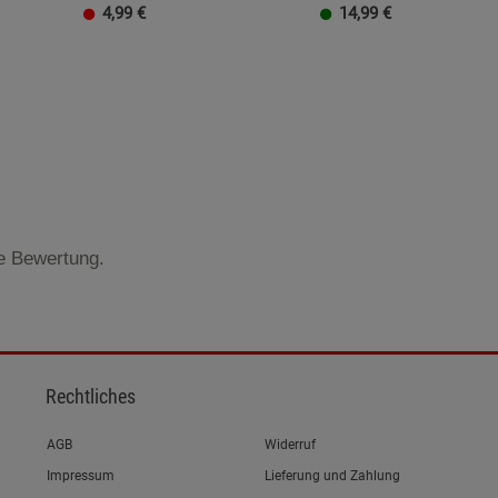
4,99
€
14,99
€
te Bewertung.
Rechtliches
Link zum/zur
AGB
Widerruf
Link zum/zur
Impressum
Lieferung und Zahlung