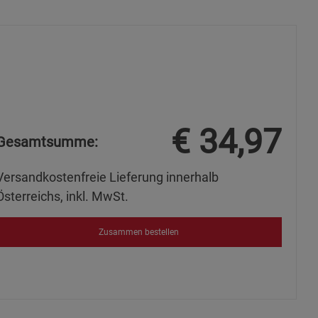
ie Gruppe
€
34,97
s
Gesamtsumme:
Versandkostenfreie Lieferung innerhalb
Österreichs, inkl. MwSt.
ies
Zusammen bestellen