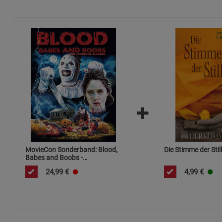
MovieCon Sonderband: Blood,
Die Stimme der Stil
Babes and Boobs -
Mängelartikel
24,99
€
4,99
€