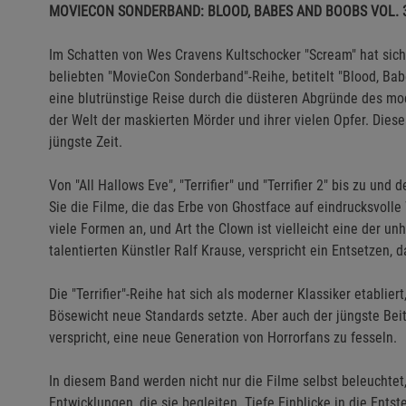
MOVIECON SONDERBAND: BLOOD, BABES AND BOOBS VOL. 
Im Schatten von Wes Cravens Kultschocker "Scream" hat sich
beliebten "MovieCon Sonderband"-Reihe, betitelt "Blood, Bab
eine blutrünstige Reise durch die düsteren Abgründe des mode
der Welt der maskierten Mörder und ihrer vielen Opfer. Diese
jüngste Zeit.
Von "All Hallows Eve", "Terrifier" und "Terrifier 2" bis zu 
Sie die Filme, die das Erbe von Ghostface auf eindrucksvoll
viele Formen an, und Art the Clown ist vielleicht eine der u
talentierten Künstler Ralf Krause, verspricht ein Entsetzen, 
Die "Terrifier"-Reihe hat sich als moderner Klassiker etabli
Bösewicht neue Standards setzte. Aber auch der jüngste Beit
verspricht, eine neue Generation von Horrorfans zu fesseln.
In diesem Band werden nicht nur die Filme selbst beleuchtet,
Entwicklungen, die sie begleiten. Tiefe Einblicke in die Ent