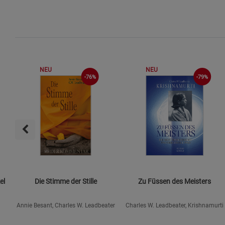
NEU
NEU
-76%
-79%
el
Die Stimme der Stille
Zu Füssen des Meisters
Annie Besant, Charles W. Leadbeater
Charles W. Leadbeater, Krishnamurti