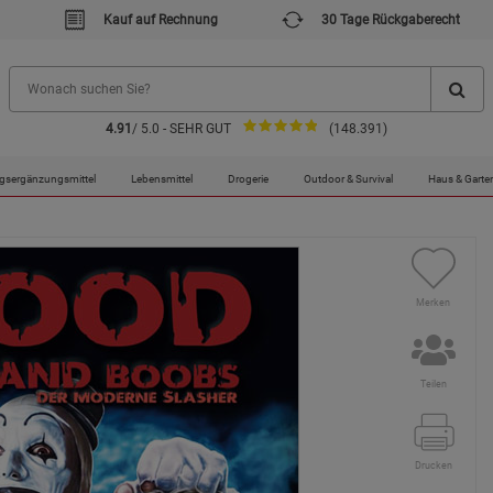
Kauf auf Rechnung
30 Tage Rückgaberecht
4.91
/ 5.0 - SEHR GUT
(148.391)
Babes and Boobs - Mängelartikel
gsergänzungsmittel
Lebensmittel
Drogerie
Outdoor & Survival
Haus & Garte
Merken
Teilen
Drucken