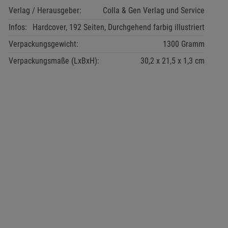
Verlag / Herausgeber:
Colla & Gen Verlag und Service
Infos:
Hardcover, 192 Seiten, Durchgehend farbig illustriert
Verpackungsgewicht:
1300 Gramm
Verpackungsmaße (LxBxH):
30,2
21,5
1,3
cm