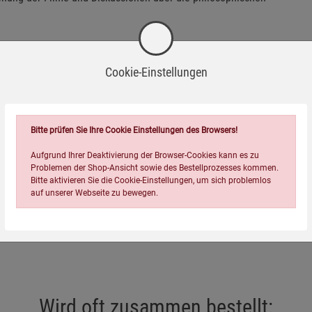
iger Neuling, "Blood, Babes and Boobs Vol. 3: Der moderne
as, was den modernen Slasher-Film ausmacht - unverblümt,
Cookie-Einstellungen
änkten Fest der Angst und Faszination, das Sie nicht mehr
Bitte prüfen Sie Ihre Cookie Einstellungen des Browsers!
Aufgrund Ihrer Deaktivierung der Browser-Cookies kann es zu
Problemen der Shop-Ansicht sowie des Bestellprozesses kommen.
Bitte aktivieren Sie die Cookie-Einstellungen, um sich problemlos
auf unserer Webseite zu bewegen.
Wird oft zusammen bestellt:
Einstellungen speichern für die Gruppe
Einstellungen speichern für die Gruppe