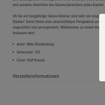
und sozialen Untertöne des Genres bereichern jedes Kapitel.
Ob Sie ein langjähriger Genre-Veteran sind oder ein neugier
Slasher" bietet Ihnen eine unverzichtbare Perspektive auf d
ungeschönt und unvergesslich. Willkommen zu einem blutgetr
loslassen wird.
Autor: Mike Blankenburg
Seitenzahl: 192
Cover: Ralf Krause
Herstellerinformationen