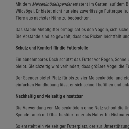
Mit dem
Meisenknödelspender
entsteht im Garten, auf dem Ba
Wildvögel. Er bietet nicht nur eine zuverlässige Futterquell
Tiere aus nächster Nähe zu beobachten.
Das stabile Metallgitter ermöglicht es den Vögeln, sich sic
Die Abstände sind so gewählt, dass das Picken leichtfällt und
Schutz und Komfort für die Futterstelle
Ein abnehmbares Dach schützt das Futter vor Regen, Sonne un
bleibt. Gleichzeitig wird verhindert, dass größere Vögel die F
Der Spender bietet Platz für bis zu vier Meisenknödel und eig
einfachen Handhabung lässt er sich schnell befüllen und un
Nachhaltig und vielseitig einsetzbar
Die Verwendung von Meisenknödeln ohne Netz schont die Umw
Spender auch mit Obst bestückt oder als Halter für Nistmate
So entsteht ein vielseitiger Futterplatz, der zur Unterstützun