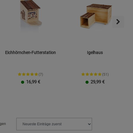
Eichhörnchen-Futterstation
Igelhaus
(7)
(51)
16,99
€
29,99
€
ngen