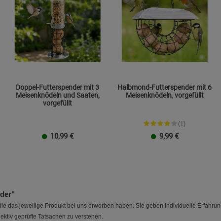
Doppel-Futterspender mit 3
Halbmond-Futterspender mit 6
Meisenknödeln und Saaten,
Meisenknödeln, vorgefüllt
vorgefüllt
(1)
10,99
€
9,99
€
der"
e das jeweilige Produkt bei uns erworben haben. Sie geben individuelle Erfahru
ektiv geprüfte Tatsachen zu verstehen.