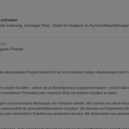
 zufrieden
lle Lieferung. Günstiger Preis. Stabil im Vergleich zu Kunststoffausführunge
y7000
 gutes Produkt
e das jeweilige Produkt tatsächlich bei uns erworben haben. Bewertungen durch P
 unsere Kunden – sofern sie im Bestellprozess zugestimmt haben – eine E-Mail m
en erworbenen Produkten oder unserem Shop mit anderen Käufern zu teilen.
ungen und persönliche Meinungen der Verfasser wieder. Wir machen uns diese Au
s gilt insbesondere für gesundheitsbezogene Angaben: Sie beruhen auf subjektiven 
ung oder verbindliche Empfehlung verstanden werden. Wir distanzieren uns ausdr