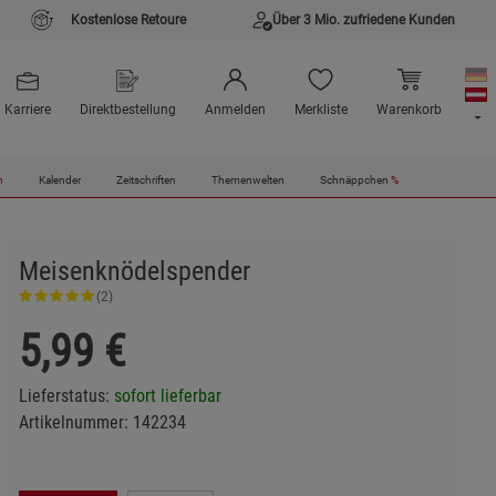
Kostenlose Retoure
Über 3 Mio. zufriedene Kunden
Karriere
Direktbestellung
Anmelden
Merkliste
Warenkorb
n
Kalender
Zeitschriften
Themenwelten
Schnäppchen
%
Meisenknödelspender
(2)
5,99
€
Lieferstatus:
sofort lieferbar
Artikelnummer:
142234