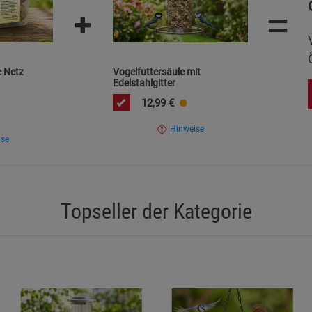
=
Marketing Cookies (3)
Marketing Cook
en Stellen befestigen.
Beschreibung Marketing Cookies
lung aufhängen, um das Futter vor übermäßiger Erwärmung und
Cookie-Informationen
anzeigen
 Netz
Vogelfuttersäule mit
e einsetzen, wenn dadurch Risiken für Menschen, Tiere oder
Edelstahlgitter
Datenschutzerklärung
Impressum
12,99
€
Hinweise
ise
Topseller der Kategorie