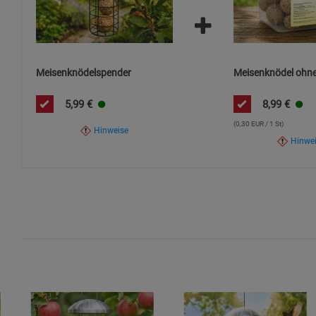
Nicht an unsicheren, leicht umstürzbaren oder ungeeignet
Nicht dauerhaft in direkter, ganztägiger Sonneneinstrah
Qualitätsverlust zu schützen.
Meisenknödelspender
Meisenknödel ohne
Nur bestimmungsgemäß verwenden. Nicht für andere Zweck
Material entstehen können.
5,99
€
8,99
€
(0,30 EUR / 1 St)
Hinweise
Hinwe