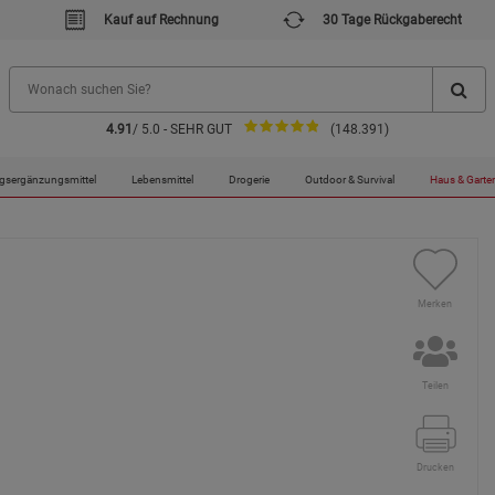
Kauf auf Rechnung
30 Tage Rückgaberecht
4.91
/ 5.0 - SEHR GUT
(148.391)
enknödelspender
gsergänzungsmittel
Lebensmittel
Drogerie
Outdoor & Survival
Haus & Garte
Merken
Teilen
Drucken