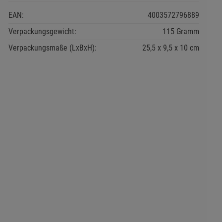
EAN:
4003572796889
Verpackungsgewicht:
115 Gramm
Verpackungsmaße (LxBxH):
25,5
9,5
10
cm