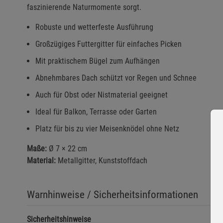
faszinierende Naturmomente sorgt.
Robuste und wetterfeste Ausführung
Großzügiges Futtergitter für einfaches Picken
Mit praktischem Bügel zum Aufhängen
Abnehmbares Dach schützt vor Regen und Schnee
Auch für Obst oder Nistmaterial geeignet
Ideal für Balkon, Terrasse oder Garten
Platz für bis zu vier Meisenknödel ohne Netz
Maße:
Ø 7 × 22 cm
Material:
Metallgitter, Kunststoffdach
Warnhinweise / Sicherheitsinformationen
Sicherheitshinweise