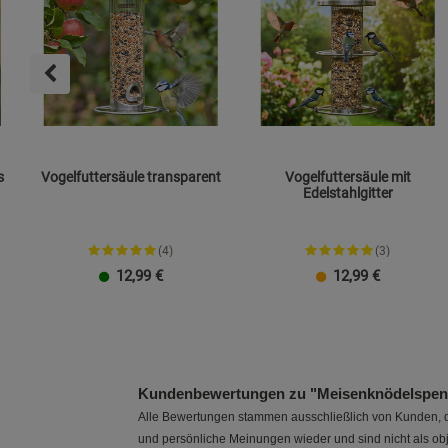
s
Vogelfuttersäule transparent
Vogelfuttersäule mit
Edelstahlgitter
(4)
(3)
12,99
€
12,99
€
Kundenbewertungen zu "Meisenknödelspen
Alle Bewertungen stammen ausschließlich von Kunden, di
und persönliche Meinungen wieder und sind nicht als obj