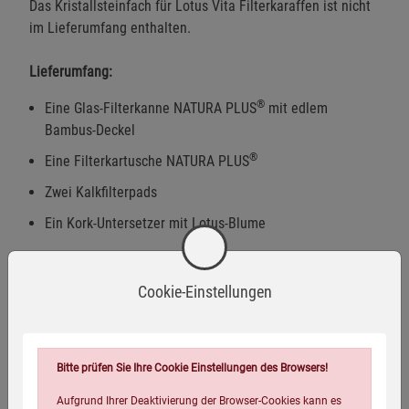
Das Kristallsteinfach für Lotus Vita Filterkaraffen ist nicht
im Lieferumfang enthalten.
Lieferumfang:
®
Eine Glas-Filterkanne NATURA PLUS
mit edlem
Bambus-Deckel
®
Eine Filterkartusche NATURA PLUS
Zwei Kalkfilterpads
Ein Kork-Untersetzer mit Lotus-Blume
Technische Details
Cookie-Einstellungen
Warnhinweise / Sicherheitsinformationen
Bitte prüfen Sie Ihre Cookie Einstellungen des Browsers!
Warnhinweise
Aufgrund Ihrer Deaktivierung der Browser-Cookies kann es