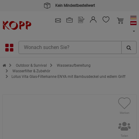
Kein Mindestbestellwert
4.91
/ 5.0 - SEHR GUT
(148.391)
Zur Startseite des Kopp Verlag Online-Shop
Outdoor & Survival
Wasseraufbereitung
Wasserfilter & Zubehör
Lotus Vita Glas-Filterkanne ENYA mit Bambusdeckel und edlem Griff
Merken
Teilen