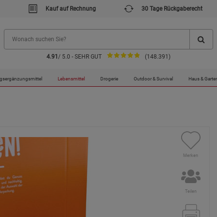
Kauf auf Rechnung
30 Tage Rückgaberecht
4.91
/ 5.0 - SEHR GUT
(148.391)
gsergänzungsmittel
Lebensmittel
Drogerie
Outdoor & Survival
Haus & Garte
Merken
Teilen