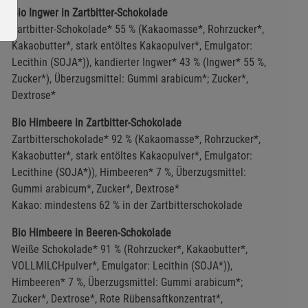
Bio Ingwer in Zartbitter-Schokolade
Zartbitter-Schokolade* 55 % (Kakaomasse*, Rohrzucker*,
Kakaobutter*, stark entöltes Kakaopulver*, Emulgator:
Lecithin (SOJA*)), kandierter Ingwer* 43 % (Ingwer* 55 %,
Zucker*), Überzugsmittel: Gummi arabicum*; Zucker*,
Dextrose*
ie Gruppe
Bio Himbeere in Zartbitter-Schokolade
Zartbitterschokolade* 92 % (Kakaomasse*, Rohrzucker*,
Kakaobutter*, stark entöltes Kakaopulver*, Emulgator:
Lecithine (SOJA*)), Himbeeren* 7 %, Überzugsmittel:
Gummi arabicum*, Zucker*, Dextrose*
Kakao: mindestens 62 % in der Zartbitterschokolade
Bio Himbeere in Beeren-Schokolade
s
Weiße Schokolade* 91 % (Rohrzucker*, Kakaobutter*,
VOLLMILCHpulver*, Emulgator: Lecithin (SOJA*)),
Himbeeren* 7 %, Überzugsmittel: Gummi arabicum*;
Zucker*, Dextrose*, Rote Rübensaftkonzentrat*,