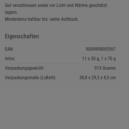
Gut verschlossen sowie vor Licht und Wärme geschützt
lagern.
Mindestens haltbar bis: siehe Aufdruck.
Eigenschaften
EAN:
9004998005567
Infos:
11 x 50 g, 1 x 70 g
Verpackungsgewicht:
913 Gramm
Verpackungsmaße (LxBxH):
30,8
29,5
8,5
cm