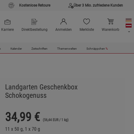
Kostenlose Retoure
Über 3 Mio. zufriedene Kunden
Karriere
Direktbestellung
Anmelden
Merkliste
Warenkorb
n
Kalender
Zeitschriften
Themenwelten
Schnäppchen
%
Landgarten Geschenkbox
Schokogenuss
34,99
€
(56,44 EUR / 1 kg)
11 x 50 g, 1 x 70 g