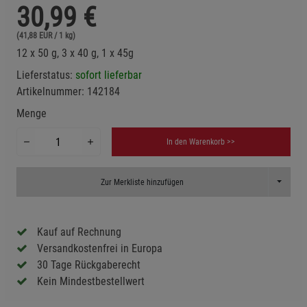
30,99
€
(41,88 EUR / 1 kg)
12 x 50 g, 3 x 40 g, 1 x 45g
Lieferstatus:
sofort lieferbar
Artikelnummer:
142184
Menge
In den Warenkorb >>
Toggle D
Zur Merkliste hinzufügen
Kauf auf Rechnung
Versandkostenfrei in Europa
30 Tage Rückgaberecht
Kein Mindestbestellwert