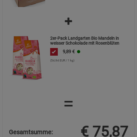
2er-Pack Landgarten Bio Mandeln in
weisser Schokolade mit Rosenblüten
9,89
€
(54,94 EUR / 1 kg)
=
€
75,87
Gesamtsumme: