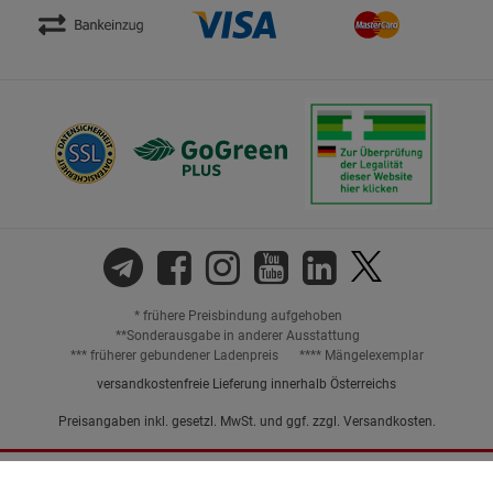
* frühere Preisbindung aufgehoben
**Sonderausgabe in anderer Ausstattung
*** früherer gebundener Ladenpreis
**** Mängelexemplar
versandkostenfreie Lieferung innerhalb Österreichs
Preisangaben inkl. gesetzl. MwSt. und ggf. zzgl.
Versandkosten.