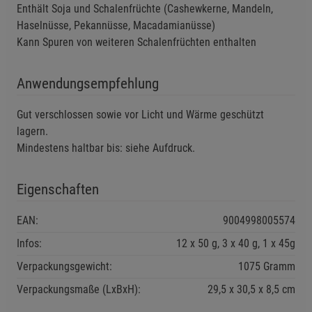
Enthält Soja und Schalenfrüchte (Cashewkerne, Mandeln,
Haselnüsse, Pekannüsse, Macadamianüsse)
Kann Spuren von weiteren Schalenfrüchten enthalten
Anwendungsempfehlung
Gut verschlossen sowie vor Licht und Wärme geschützt
lagern.
Mindestens haltbar bis: siehe Aufdruck.
Eigenschaften
EAN:
9004998005574
Infos:
12 x 50 g, 3 x 40 g, 1 x 45g
Verpackungsgewicht:
1075 Gramm
Verpackungsmaße (LxBxH):
29,5
30,5
8,5
cm