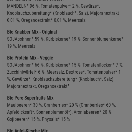
MANDELN* 96 %, Tomatenpulver* 2 %, Gewürze*,
Statistik Cookies (1)
Statistik Cookies
Knoblauchzubereitung* (Knoblauch*, Salz), Majoranextrakt
0,01 %, Oreganoextrakt* 0,01 %, Meersalz
Beschreibung Statistik Cookies
Cookie-Informationen
anzeigen
Bio Knabber Mix - Original
SOJAbohnen* 59 %, Kürbiskerne* 19 %, Sonnenblumenkerne*
19 %, Meersalz
Marketing Cookies (3)
Marketing Cookies
Beschreibung Marketing Cookies
Bio Protein Mix - Veggie
SOJAbohnen* 66 %, Kürbiskerne* 15 %, Tomatenflocken* 7 %,
Cookie-Informationen
anzeigen
Zucchiniwürfel* 6 %, Meersalz, Dextrose*, Tomatenpulver* 1
%, Gewürze*, Knoblauchzubereitung* (Knoblauch*, Salz),
Datenschutzerklärung
Impressum
Majoranextrakt, Oreganoextrakt*
Bio Pure Superfruits Mix
Maulbeeren* 30 %, Cranberries* 20 % (Cranberries* 60 %,
Apfeldicksaft*, Sonnenblumenöl*), Aroniabeeren* 20 %,
Gojibeeren* 15 %, Physalis* 15 %
Bio Apfel-Kirsche Mix