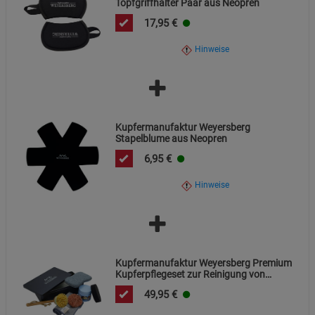
Topfgriffhalter Paar aus Neopren
Datenschutzerklärung
Impressum
17,95
€
Hinweise
Kupfermanufaktur Weyersberg
Stapelblume aus Neopren
6,95
€
Hinweise
Kupfermanufaktur Weyersberg Premium
Kupferpflegeset zur Reinigung von
Kupferkochgeschirr
49,95
€