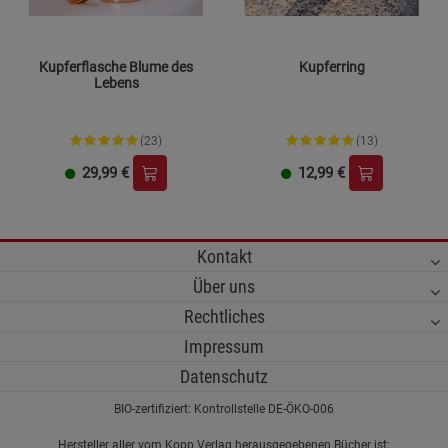
Kupferflasche Blume des
Kupferring
Lebens
(23)
(13)
29,99
€
12,99
€
Kontakt
Über uns
Rechtliches
Impressum
Datenschutz
BIO-zertifiziert: Kontrollstelle DE-ÖKO-006
Hersteller aller vom Kopp Verlag herausgegebenen Bücher ist: