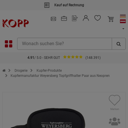
Kauf auf Rechnung
4.91
/ 5.0 - SEHR GUT
(148.391)
Zur Startseite des Kopp Verlag Online-Shop
Drogerie
Kupfer-Produkte
Kupfermanufaktur Weyersberg Topfgriffhalter Paar aus Neopren
Merken