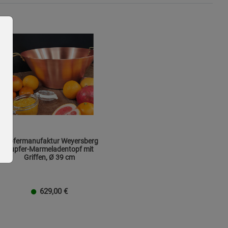
Kupfermanufaktur Weyersberg
Kupfer-Marmeladentopf mit
Griffen, Ø 39 cm
629,00
€
ie Gruppe