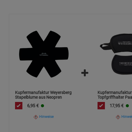
Kupfermanufaktur Weyersberg
Kupfermanufaktur
Stapelblume aus Neopren
Topfgriffhalter Pa
Neopren
6,95
€
17,95
€
Hinweise
Hinwe