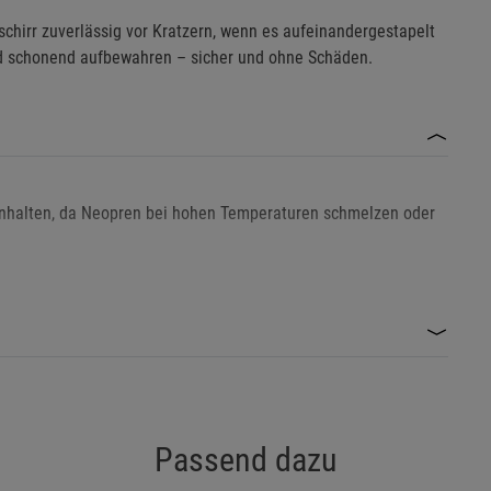
chirr zuverlässig vor Kratzern, wenn es aufeinandergestapelt
nd schonend aufbewahren – sicher und ohne Schäden.
nhalten, da Neopren bei hohen Temperaturen schmelzen oder
rodukt nicht mehr verwendet werden, um Verletzungen oder
terial beschädigt werden kann.
tzschicht zwischen gestapeltem Geschirr oder Kochgeschirr.
chen, um eventuelle Produktionsrückstände zu entfernen.
Passend dazu
terials zu verlängern.