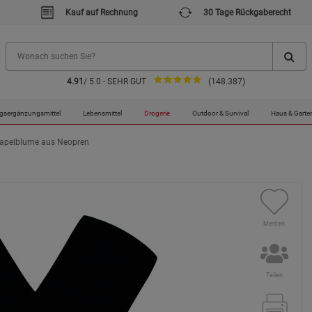
Kauf auf Rechnung
30 Tage Rückgaberecht
4.91
/ 5.0 - SEHR GUT
(148.387)
gsergänzungsmittel
Lebensmittel
Drogerie
Outdoor & Survival
Haus & Garte
tapelblume aus Neopren
Merken
Teilen