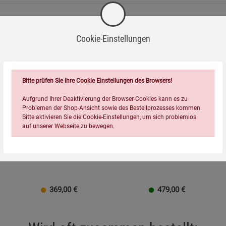
as Produkt nicht in Gebrauch ist.
Cookie-Einstellungen
n. Neopren kann in spezialisierten Recyclingstellen
.
inigen. Nicht in der Waschmaschine waschen oder chemisch
Bitte prüfen Sie Ihre Cookie Einstellungen des Browsers!
lächen, um Kratzer oder Beschädigungen bei gestapeltem
Aufgrund Ihrer Deaktivierung der Browser-Cookies kann es zu
Problemen der Shop-Ansicht sowie des Bestellprozesses kommen.
Bitte aktivieren Sie die Cookie-Einstellungen, um sich problemlos
auf unserer Webseite zu bewegen.
Kupfermanufaktur Weyersberg
Kupfermanufaktur Weyersberg
Kupfer-Sautoir mit Griffen,
Kupfer-Sautoir mit Stiel,
Designlinie Keramik
Designlinie Keramik
369,00
€
479,00
€
Einstellungen speichern für die Gruppe
Einstellungen speichern für die Gruppe
Einstellungen speichern für d
Zurück
Einwilligung nicht erteilen