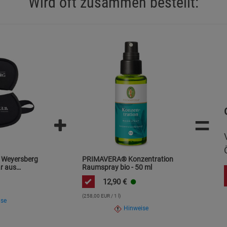
Wird oft zusammen bestellt:
Notwendige Cookies (5)
Beschreibung Notwendige Cookies
Cookie-Informationen
anzeigen
Statistik Cookies (1)
Statistik Cookie
Beschreibung Statistik Cookies
=
Cookie-Informationen
anzeigen
Marketing Cookies (3)
Marketing Cook
Beschreibung Marketing Cookies
 Weyersberg
PRIMAVERA® Konzentration
ar aus
Raumspray bio - 50 ml
Cookie-Informationen
anzeigen
12,90
€
(258,00 EUR / 1 l)
Datenschutzerklärung
Impressum
ise
Hinweise