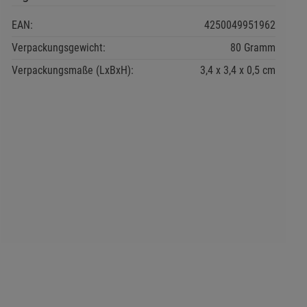
EAN:
4250049951962
Verpackungsgewicht:
80 Gramm
Verpackungsmaße (LxBxH):
3,4
3,4
0,5
cm