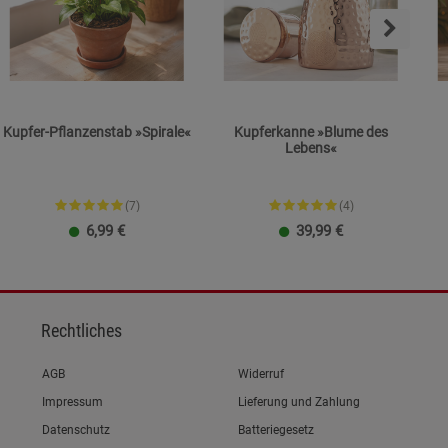
Kupfer-Pflanzenstab »Spirale«
Kupferkanne »Blume des
Lebens«
(7)
(4)
6,99
€
39,99
€
1 Packung
3er-Pack
5er-Pack
Rechtliches
Link zum/zur
AGB
Widerruf
Link zum/zur
Impressum
Lieferung und Zahlung
Link zum/zur
Datenschutz
Batteriegesetz