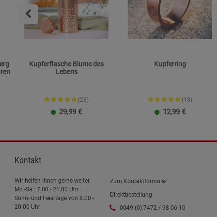
erg
Kupferflasche Blume des
Kupferring
pren
Lebens
(23)
(13)
29,99
€
12,99
€
650 ml
950 ml
Chakra
Gehämmert
Antik gehämmert
Kontakt
Wir helfen Ihnen gerne weiter.
Zum Kontaktformular
Mo.-Sa.: 7.00 - 21.00 Uhr
Direktbestellung
Sonn- und Feiertage von 8.00 -
20.00 Uhr
0049 (0) 7472 / 98 06 10