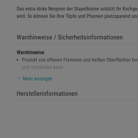
Das extra dicke Neopren der Stapelblume schützt Ihr Kochges
wird. So können Sie Ihre Töpfe und Pfannen platzsparend u
Warnhinweise / Sicherheitsinformationen
Warnhinweise
Produkt von offenen Flammen und heißen Oberflächen fer
sich entzünden kann.
Bei Beschädigungen oder Rissen im Material sollte das P
Mehr anzeigen
Schäden zu vermeiden.
Herstellerinformationen
Kontakt mit scharfen Gegenständen vermeiden, da das Ma
Sicherheitshinweise
Nur für den vorgesehenen Zweck verwenden, z. B. als Schu
Vor der ersten Verwendung mit einem feuchten Tuch abwis
Nach Gebrauch trocken lagern, um die Lebensdauer des Ma