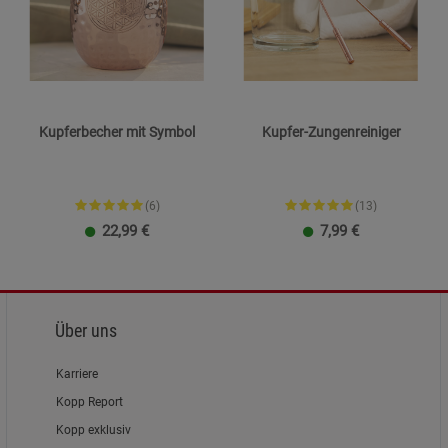
Kupferbecher mit Symbol
Kupfer-Zungenreiniger
(6)
(13)
22,99
€
7,99
€
Blume des Lebens
Yggdrasil
Über uns
Karriere
Kopp Report
Kopp exklusiv