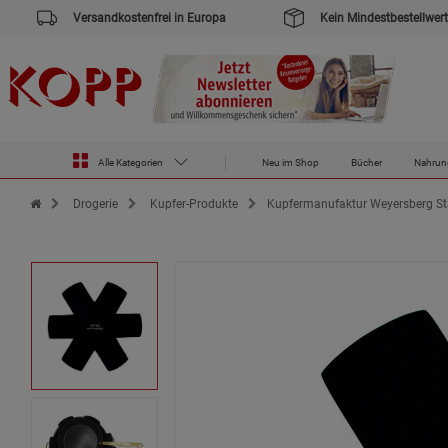
Versandkostenfrei in Europa
Kein Mindestbestellwert
Alle Kategorien
Neu im Shop
Bücher
Nahrun
Zur Startseite des Kopp Verlag Online-Shop
Drogerie
Kupfer-Produkte
Kupfermanufaktur Weyersberg S